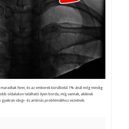
ól maradtak fenn, és az emberek körülbelül 1%-ánál még mindig
obb oldalukon található ilyen borda, míg vannak, akiknek
 gyakran idegi- és artériás problémákhoz vezetnek.