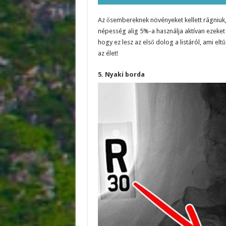
Az ősembereknek növényeket kellett rágniuk,
népesség alig 5%-a használja aktívan ezeket 
hogy ez lesz az első dolog a listáról, ami e
az élet!
5. Nyaki borda