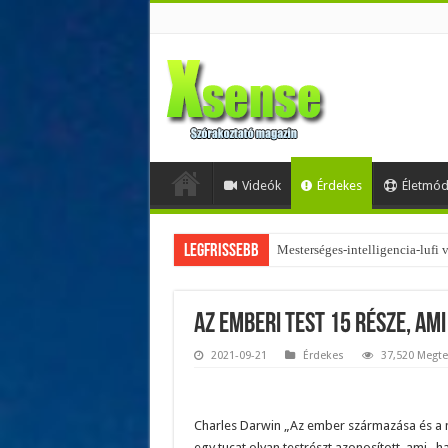
Videók
Érdekes
Életmó
Legfrissebb
Az övtáskák továbbra is trendik
Az emberi test 15 része, ami
2021-09-21
Érdekes
37,520 Megte
Charles Darwin „Az ember származása és a n
egy tucat olyan testrészt azonosított, ami „h