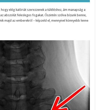
 hogy elég kalóriát szerezzenek a túléléshez, ám manapság a
az abszolút felesleges fogakat. Őszintén szólva bízunk benne,
ltűnik majd az emberekről – képzeld el, mennyivel könnyebb lenne