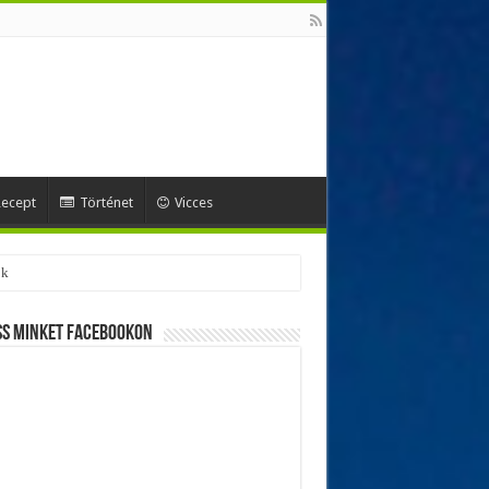
ecept
Történet
Vicces
ss minket Facebookon