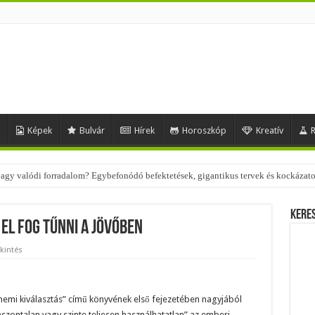
d
Képek
Bulvár
Hírek
Horoszkóp
Kreatív
R
 – nézd meg, milyen stílusokhoz illenek!
Kere
 el fog tűnni a jövőben
kintés
emi kiválasztás” című könyvének első fejezetében nagyjából
aszontalan vagy szinte teljesen használhatatlan” az emberi