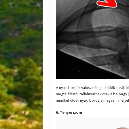
A nyaki bordák valószínűleg a hüllők koráb
megtalálható. Néhányuknak csak a bal vagy j
mindkét oldali nyaki bordája megvan, melyek
6. Tenyérizom