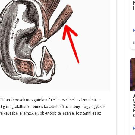
kiválóan képesek mozgatnia a füleiket ezeknek az izmoknak a
ig megtalálható – ennek köszönhető az a tény, hogy egyesek
 kevésbé jellemző, előbb-utóbb teljesen el fog tűnni ez az