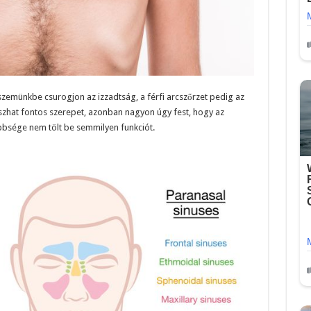
zemünkbe csurogjon az izzadtság, a férfi arcszőrzet pedig az
szhat fontos szerepet, azonban nagyon úgy fest, hogy az
öbbsége nem tölt be semmilyen funkciót.