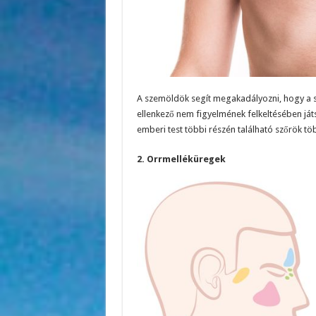
A szemöldök segít megakadályozni, hogy a s
ellenkező nem figyelmének felkeltésében ját
emberi test többi részén található szőrök t
2. Orrmelléküregek