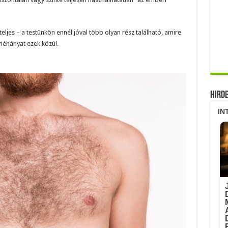
ljes – a testünkön ennél jóval több olyan rész található, amire
éhányat ezek közül.
Hird