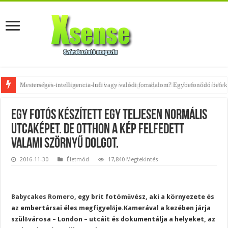
Az övtáskák továbbra is trendik – nézd meg, milyen stílusokhoz illenek!
Egy fotós készített egy teljesen normális
utcaképet. De otthon a kép felfedett
valami szörnyű dolgot.
2016-11-30
Életmód
17,840 Megtekintés
Babycakes Romero
, egy brit fotóművész, aki a környezete és
az embertársai éles megfigyelője.Kamerával a kezében járja
szülővárosa – London – utcáit és dokumentálja a helyeket, az