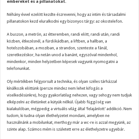
embereket és a pillanatokat.
Néhány évvel ezelőtt kezdte észrevenni, hogy az intim és társadalmi
pillanatokon kezd eluralkodni egy bizonyos tárgy: az okostelefon.
A buszon, a metrón, az étteremben, randi előtt, randi után, randi
közben, étkezésnél, a fürdőkádban, a liftben, a hallban, a
hotelszobában, a moziban, a strandon, szenteste a fánál,
szeretkezéskor, ha netán unod a banánt, egyszóval mindenhol,
mindenkor, minden helyzetben képesek vagyunk nyomogatni a
telefonunkat.
Oly mértékben felgyorsult a technika, és olyan széles tárházzal
kínálkozik előttünk (persze mindez nem lehet kifogás a
viselkedésünkre), hogy gyakorlatilag nehezen, vagy sehogy nem tudjuk
elképzelni az életünket a kütyük nélkül. Újabb függőség van
kialakulóban, mégpedig a virtuális világ által ‘felajánlott’ addikció. Nem
tudom, ki tudna olyan élethelyzetet mondani, amelyben ne
használnánk a mobilunkat, merthogy már a wc-re is azzal megyünk, az
szinte alap. Számos mém is született erre az élethelyzetre ugyebár.