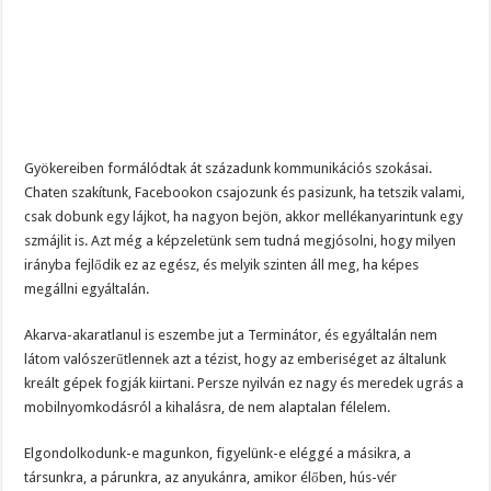
Gyökereiben formálódtak át századunk kommunikációs szokásai.
Chaten szakítunk, Facebookon csajozunk és pasizunk, ha tetszik valami,
csak dobunk egy lájkot, ha nagyon bejön, akkor mellékanyarintunk egy
szmájlit is. Azt még a képzeletünk sem tudná megjósolni, hogy milyen
irányba fejlődik ez az egész, és melyik szinten áll meg, ha képes
megállni egyáltalán.
Akarva-akaratlanul is eszembe jut a Terminátor, és egyáltalán nem
látom valószerűtlennek azt a tézist, hogy az emberiséget az általunk
kreált gépek fogják kiirtani. Persze nyilván ez nagy és meredek ugrás a
mobilnyomkodásról a kihalásra, de nem alaptalan félelem.
Elgondolkodunk-e magunkon, figyelünk-e eléggé a másikra, a
társunkra, a párunkra, az anyukánra, amikor élőben, hús-vér