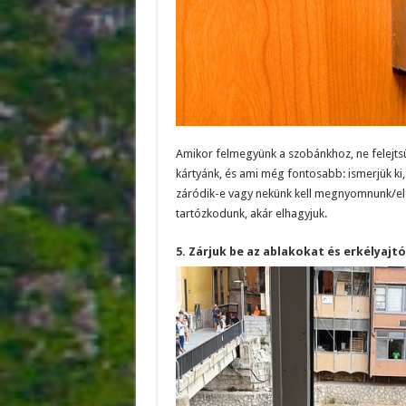
Amikor felmegyünk a szobánkhoz, ne felejtsü
kártyánk, és ami még fontosabb: ismerjük ki,
záródik-e vagy nekünk kell megnyomnunk/elf
tartózkodunk, akár elhagyjuk.
5. Zárjuk be az ablakokat és erkélyajt