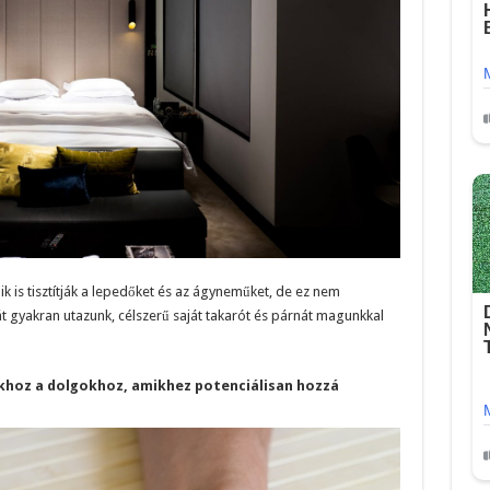
k is tisztítják a lepedőket és az ágyneműket, de ez nem
t gyakran utazunk, célszerű saját takarót és párnát magunkkal
okhoz a dolgokhoz, amikhez potenciálisan hozzá