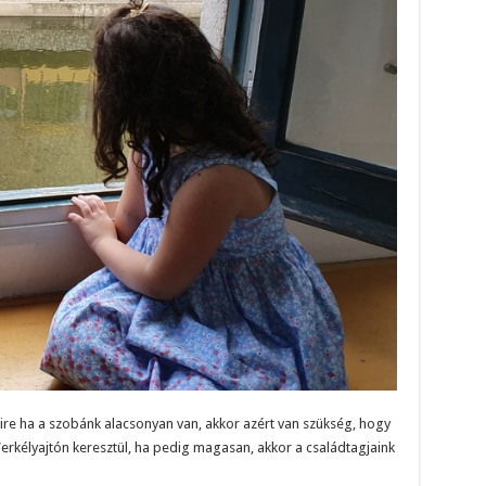
ire ha a szobánk alacsonyan van, akkor azért van szükség, hogy
erkélyajtón keresztül, ha pedig magasan, akkor a családtagjaink