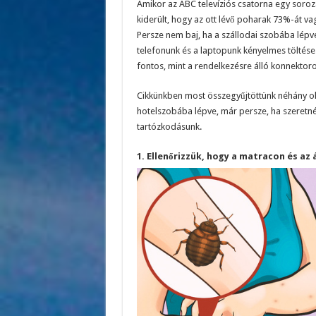
Amikor az ABC televíziós csatorna egy soroza
kiderült, hogy az ott lévő poharak 73%-át va
Persze nem baj, ha a szállodai szobába lépv
telefonunk és a laptopunk kényelmes töltése
fontos, mint a rendelkezésre álló konnektoro
Cikkünkben most összegyűjtöttünk néhány oly
hotelszobába lépve, már persze, ha szeretné
tartózkodásunk.
1. Ellenőrizzük, hogy a matracon és az