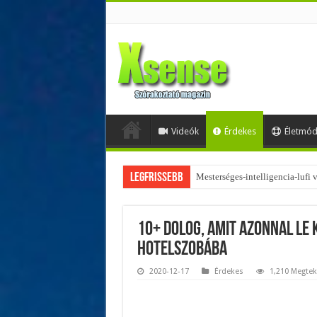
Videók
Érdekes
Életmó
Legfrissebb
Az övtáskák továbbra is trendik
10+ dolog, amit azonnal le 
hotelszobába
2020-12-17
Érdekes
1,210 Megtek