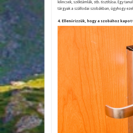
kilincsek, széktámlák, stb. tisztítása. Egy ta
tárgyak a szállodai szobákban, úgyhogy ezek
4. Ellenőrizzük, hogy a szobához kapott