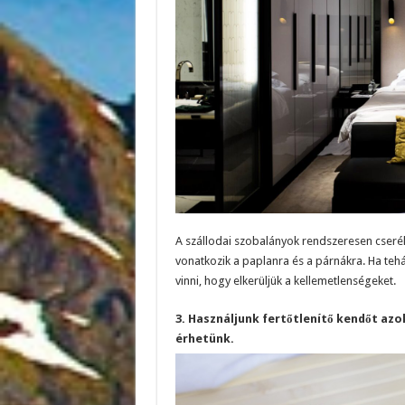
A szállodai szobalányok rendszeresen cseréli
vonatkozik a paplanra és a párnákra. Ha tehá
vinni, hogy elkerüljük a kellemetlenségeket.
3. Használjunk fertőtlenítő kendőt az
érhetünk.