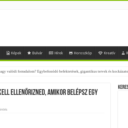
d
Képek
Bulvár
Hírek
Horoszkóp
Kreatív
R
 – nézd meg, milyen stílusokhoz illenek!
Kere
kell ellenőrizned, amikor belépsz egy
intés