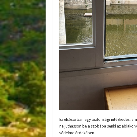
Ez elsősorban egy biztonsági intézkedés, am
ne juthasson be a szobába senki az ablakon/
védelme érdekében.