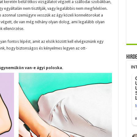
t keretén belül titkos vizsgálatot végzett a szállodai szobákban,
gy egyáltalán nem tisztítják, vagy legalábbis nem megfelelően.
e azonnal szemügyre vesszük az ágy közeli konnektorokat a
 végett, de van még néhány olyan dolog, ami legalább olyan
k ellenőrzése.
an fontos lépést, amit az elsők között kell elvégeznünk egy
nk, hogy biztonságos és kényelmes legyen az ott-
Hird
 ágyneműkön van-e ágyi poloska.