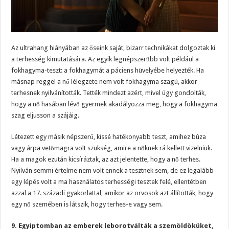
Az ultrahang hiányában az őseink saját, bizarr technikákat dolgoztak ki
a terhesség kimutatására. Az egyik legnépszerűbb volt például a
fokhagyma-teszt: a fokhagymát a páciens hüvelyébe helyezték. Ha
másnap reggel a nő lélegzete nem volt fokhagyma szagú, akkor
terhesnek nyilvánították. Tették mindezt azért, mivel úgy gondolták,
hogy a nő hasában lévő gyermek akadályozza meg, hogy a fokhagyma
szag eljusson a szájáig.
Létezett egy másik népszerű, kissé hatékonyabb teszt, amihez búza
vagy árpa vetőmagra volt szükség, amire a nőknek rá kellett vizelniük.
Ha a magok ezután kicsíráztak, az azt jelentette, hogy a nő terhes.
Nyilván semmi értelme nem volt ennek a tesztnek sem, de ez legalább
egy lépés volt a ma használatos terhességi tesztek felé, ellentétben
azzal a 17. századi gyakorlattal, amikor az orvosok azt állították, hogy
egy nő szemében is látszik, hogy terhes-e vagy sem.
9. Egyiptomban az emberek leborotválták a szemöldöküket,