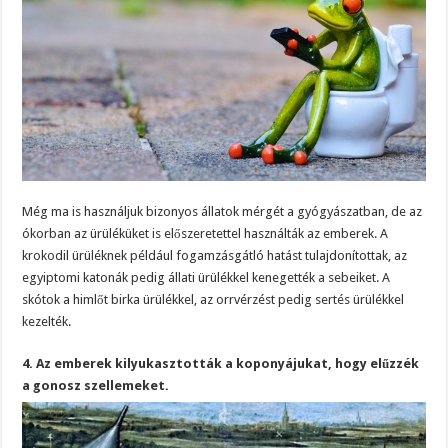
Még ma is használjuk bizonyos állatok mérgét a gyógyászatban, de az
ókorban az ürüléküket is előszeretettel használták az emberek. A
krokodil ürüléknek például fogamzásgátló hatást tulajdonítottak, az
egyiptomi katonák pedig állati ürülékkel kenegették a sebeiket. A
skótok a himlőt birka ürülékkel, az orrvérzést pedig sertés ürülékkel
kezelték.
4. Az emberek kilyukasztották a koponyájukat, hogy elűzzék
a gonosz szellemeket.