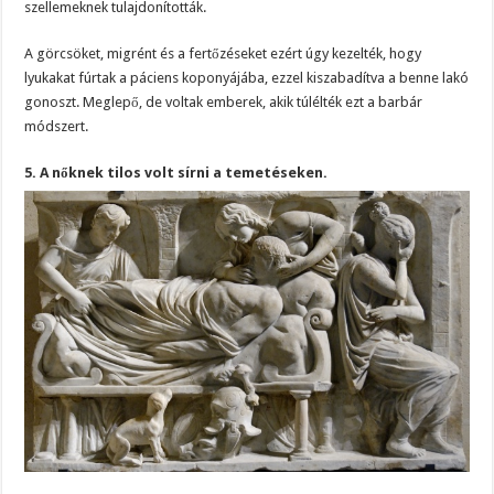
szellemeknek tulajdonították.
A görcsöket, migrént és a fertőzéseket ezért úgy kezelték, hogy
lyukakat fúrtak a páciens koponyájába, ezzel kiszabadítva a benne lakó
gonoszt. Meglepő, de voltak emberek, akik túlélték ezt a barbár
módszert.
5. A nőknek tilos volt sírni a temetéseken.