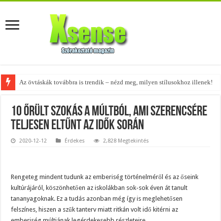
Az övtáskák továbbra is trendik – nézd meg, milyen stílusokhoz illenek!
10 őrült szokás a múltból, ami szerencsére
teljesen eltűnt az idők során
2020-12-12
Érdekes
2,828 Megtekintés
Rengeteg mindent tudunk az emberiség történelméről és az őseink
kultúrájáról, köszönhetően az iskolákban sok-sok éven át tanult
tananyagoknak. Ez a tudás azonban még így is meglehetősen
felszínes, hiszen a szűk tanterv miatt ritkán volt idő kitérni az
emberiség múltjának legérdekesebb részleteire.