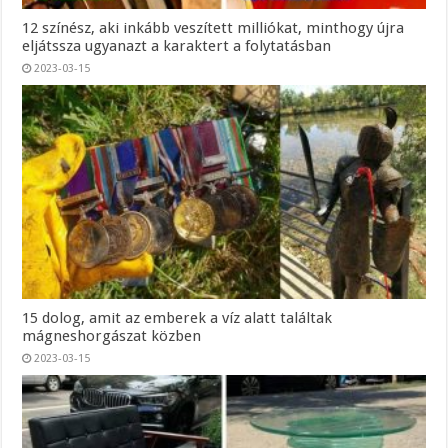
12 színész, aki inkább veszített milliókat, minthogy újra
eljátssza ugyanazt a karaktert a folytatásban
2023-03-15
15 dolog, amit az emberek a víz alatt találtak
mágneshorgászat közben
2023-03-15