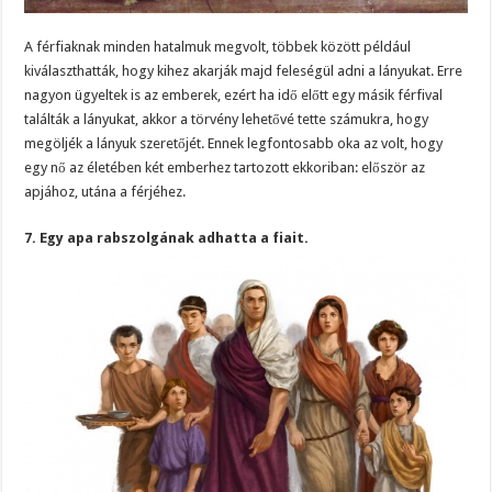
A férfiaknak minden hatalmuk megvolt, többek között például
kiválaszthatták, hogy kihez akarják majd feleségül adni a lányukat. Erre
nagyon ügyeltek is az emberek, ezért ha idő előtt egy másik férfival
találták a lányukat, akkor a törvény lehetővé tette számukra, hogy
megöljék a lányuk szeretőjét. Ennek legfontosabb oka az volt, hogy
egy nő az életében két emberhez tartozott ekkoriban: először az
apjához, utána a férjéhez.
7. Egy apa rabszolgának adhatta a fiait.