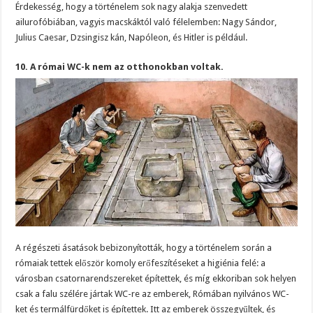
Érdekesség, hogy a történelem sok nagy alakja szenvedett
ailurofóbiában, vagyis macskáktól való félelemben: Nagy Sándor,
Julius Caesar, Dzsingisz kán, Napóleon, és Hitler is például.
10. A római WC-k nem az otthonokban voltak.
A régészeti ásatások bebizonyították, hogy a történelem során a
rómaiak tettek először komoly erőfeszítéseket a higiénia felé: a
városban csatornarendszereket építettek, és míg ekkoriban sok helyen
csak a falu szélére jártak WC-re az emberek, Rómában nyilvános WC-
ket és termálfürdőket is építettek. Itt az emberek összegyűltek, és