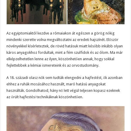
Az egyiptomiaktól kezdve a rómaiakon át egészen a görög nőkig
mindenki szerette volna megváltoztatni az eredeti hajszínét. Először
növényekkel kísérleteztek, de rövid hatásuk miatt később inkább olyan
káros anyagokhoz fordultak, mint a fém szulfidok és az ólom. Ma már
elképzelhetetlen lenne az ilyen, köszönhetően annak, hogy sokkal
fejlettebbek a kémiai ismereteink és az orvostudomány.
A 18. századi olasz nők sem tudták elengedni a hajfestést, ők azonban
ehhez a ruhák mosásához használt, maró hatású anyagokat
használták. Gondolhatod, hány nő lett végül teljesen kopasz ezeknek
az őrült hajfestési technikáknak köszönhetően.