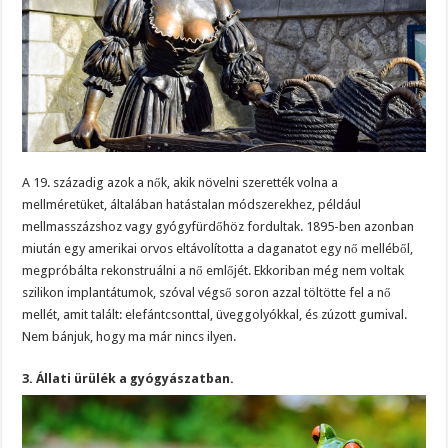
A 19. századig azok a nők, akik növelni szerették volna a
mellméretüket, általában hatástalan módszerekhez, például
mellmasszázshoz vagy gyógyfürdőhöz fordultak. 1895-ben azonban
miután egy amerikai orvos eltávolította a daganatot egy nő melléből,
megpróbálta rekonstruálni a nő emlőjét. Ekkoriban még nem voltak
szilikon implantátumok, szóval végső soron azzal töltötte fel a nő
mellét, amit talált: elefántcsonttal, üveggolyókkal, és zúzott gumival.
Nem bánjuk, hogy ma már nincs ilyen.
3. Állati ürülék a gyógyászatban.