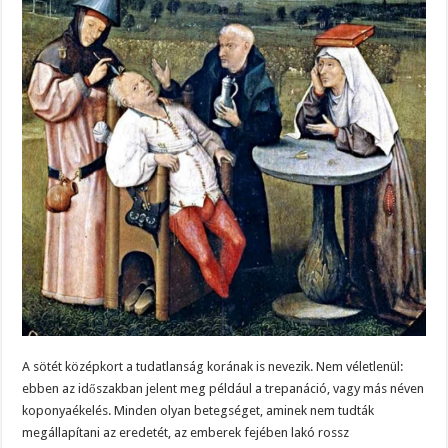
A sötét középkort a tudatlanság korának is nevezik. Nem véletlenül:
ebben az időszakban jelent meg például a trepanáció, vagy más néven
koponyaékelés. Minden olyan betegséget, aminek nem tudták
megállapítani az eredetét, az emberek fejében lakó rossz