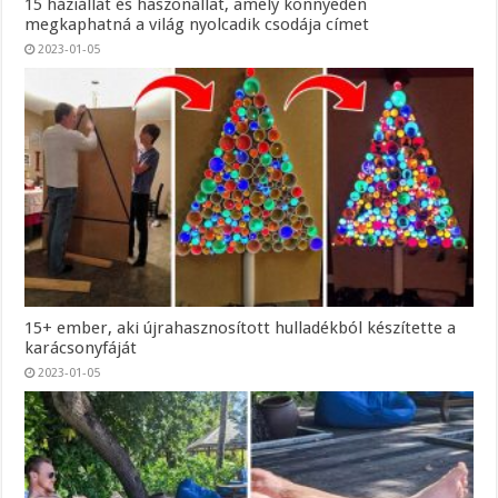
15 háziállat és haszonállat, amely könnyedén
megkaphatná a világ nyolcadik csodája címet
2023-01-05
15+ ember, aki újrahasznosított hulladékból készítette a
karácsonyfáját
2023-01-05