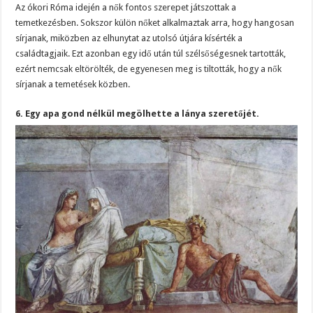
Az ókori Róma idején a nők fontos szerepet játszottak a
temetkezésben. Sokszor külön nőket alkalmaztak arra, hogy hangosan
sírjanak, miközben az elhunytat az utolsó útjára kísérték a
családtagjaik. Ezt azonban egy idő után túl szélsőségesnek tartották,
ezért nemcsak eltörölték, de egyenesen meg is tiltották, hogy a nők
sírjanak a temetések közben.
6. Egy apa gond nélkül megölhette a lánya szeretőjét.