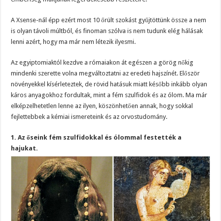
A Xsense-nál épp ezért most 10 őrült szokást gyűjtöttünk össze a nem
is olyan távoli múltból, és finoman szólva is nem tudunk elég hálásak
lenni azért, hogy ma már nem létezik ilyesmi.
Az egyiptomiaktól kezdve a rómaiakon át egészen a görög nőkig
mindenki szerette volna megváltoztatni az eredeti hajszínét. Először
növényekkel kísérleteztek, de rövid hatásuk miatt később inkább olyan
káros anyagokhoz fordultak, mint a fém szulfidok és az ólom. Ma már
elképzelhetetlen lenne az ilyen, köszönhetően annak, hogy sokkal
fejlettebbek a kémiai ismereteink és az orvostudomány.
1. Az őseink fém szulfidokkal és ólommal festették a
hajukat.