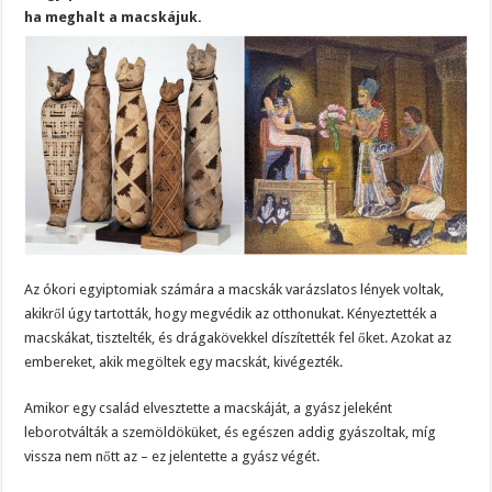
ha meghalt a macskájuk.
Az ókori egyiptomiak számára a macskák varázslatos lények voltak,
akikről úgy tartották, hogy megvédik az otthonukat. Kényeztették a
macskákat, tisztelték, és drágakövekkel díszítették fel őket. Azokat az
embereket, akik megöltek egy macskát, kivégezték.
Amikor egy család elvesztette a macskáját, a gyász jeleként
leborotválták a szemöldöküket, és egészen addig gyászoltak, míg
vissza nem nőtt az – ez jelentette a gyász végét.