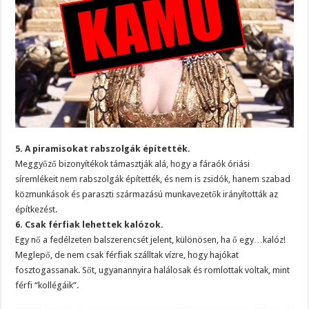
5. A piramisokat rabszolgák építették.
Meggyőző bizonyítékok támasztják alá, hogy a fáraók óriási
síremlékeit nem rabszolgák építették, és nem is zsidók, hanem szabad
közmunkások és paraszti származású munkavezetők irányították az
építkezést.
6. Csak férfiak lehettek kalózok.
Egy nő a fedélzeten balszerencsét jelent, különösen, ha ő egy…kalóz!
Meglepő, de nem csak férfiak szálltak vízre, hogy hajókat
fosztogassanak. Sőt, ugyanannyira halálosak és romlottak voltak, mint
férfi “kollégáik”.