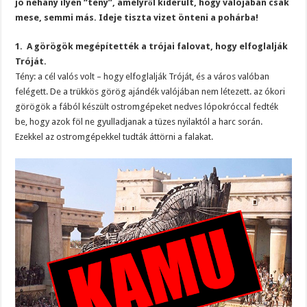
jó néhány ilyen “tény”, amelyről kiderült, hogy valójában csak
mese, semmi más. Ideje tiszta vizet önteni a pohárba!
1. A görögök megépítették a trójai falovat, hogy elfoglalják
Tróját.
Tény: a cél valós volt – hogy elfoglalják Tróját, és a város valóban
felégett. De a trükkös görög ajándék valójában nem létezett. az ókori
görögök a fából készült ostromgépeket nedves lópokróccal fedték
be, hogy azok föl ne gyulladjanak a tüzes nyilaktól a harc során.
Ezekkel az ostromgépekkel tudták áttörni a falakat.