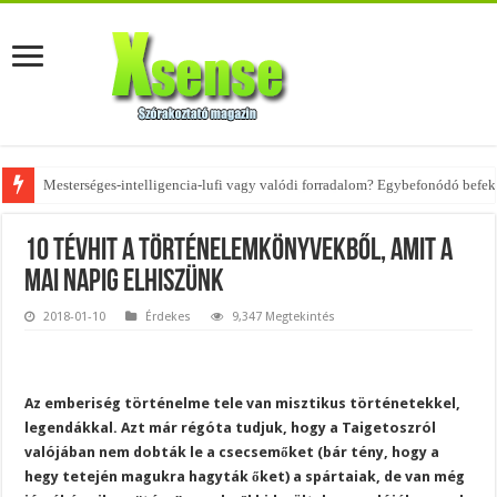
Az övtáskák továbbra is trendik – nézd meg, milyen stílusokhoz illenek!
10 tévhit a történelemkönyvekből, amit a
mai napig elhiszünk
2018-01-10
Érdekes
9,347 Megtekintés
Az emberiség történelme tele van misztikus történetekkel,
legendákkal. Azt már régóta tudjuk, hogy a Taigetoszról
valójában nem dobták le a csecsemőket (bár tény, hogy a
hegy tetején magukra hagyták őket) a spártaiak, de van még