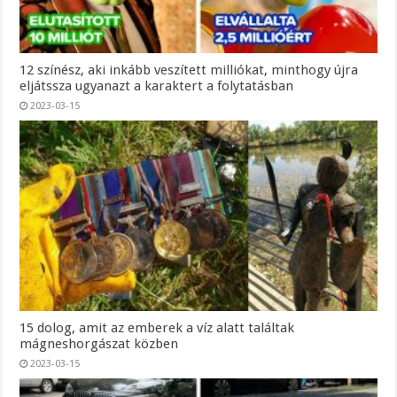
12 színész, aki inkább veszített milliókat, minthogy újra
eljátssza ugyanazt a karaktert a folytatásban
2023-03-15
15 dolog, amit az emberek a víz alatt találtak
mágneshorgászat közben
2023-03-15