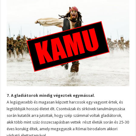
7. A gladiátorok mindig végeztek egymással.
A legügyesebb és magasan képzett harcosok egy vagyont értek, és
legtöbbjük hosszú életet élt. Csontvázak és sírkövek tanulmányozása
során kutatók arra jutottak, hogy szép számmal voltak gladiátorok,
akik több mint száz összecsapásban vettek részt életük során és 25-30
éves korukig éltek, amely megegyezik a Római birodalom akkori
várható élettartamával.