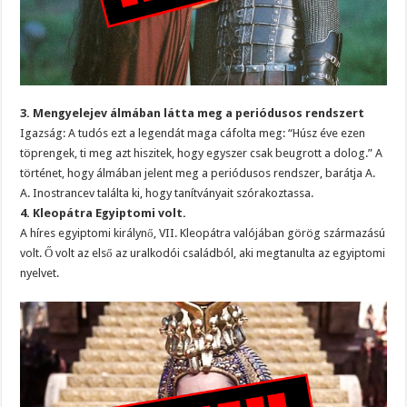
3. Mengyelejev álmában látta meg a periódusos rendszert
Igazság: A tudós ezt a legendát maga cáfolta meg: “Húsz éve ezen
töprengek, ti meg azt hiszitek, hogy egyszer csak beugrott a dolog.” A
történet, hogy álmában jelent meg a periódusos rendszer, barátja A.
A. Inostrancev találta ki, hogy tanítványait szórakoztassa.
4. Kleopátra Egyiptomi volt.
A híres egyiptomi királynő, VII. Kleopátra valójában görög származású
volt. Ő volt az első az uralkodói családból, aki megtanulta az egyiptomi
nyelvet.