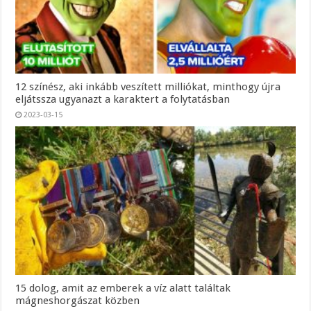
12 színész, aki inkább veszített milliókat, minthogy újra
eljátssza ugyanazt a karaktert a folytatásban
2023-03-15
15 dolog, amit az emberek a víz alatt találtak
mágneshorgászat közben