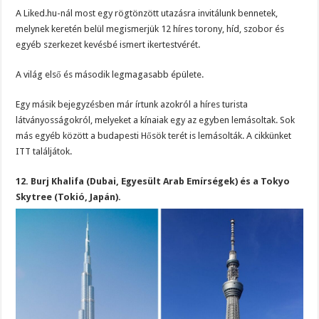
A Liked.hu-nál most egy rögtönzött utazásra invitálunk bennetek,
melynek keretén belül megismerjük 12 híres torony, híd, szobor és
egyéb szerkezet kevésbé ismert ikertestvérét.
A világ első és második legmagasabb épülete.
Egy másik bejegyzésben már írtunk azokról a híres turista
látványosságokról, melyeket a kínaiak egy az egyben lemásoltak. Sok
más egyéb között a budapesti Hősök terét is lemásolták. A cikkünket
ITT találjátok.
12. Burj Khalifa (Dubai, Egyesült Arab Emírségek) és a Tokyo
Skytree (Tokió, Japán).