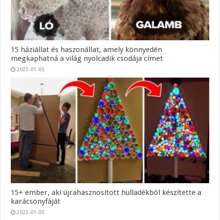
15 háziállat és haszonállat, amely könnyedén
megkaphatná a világ nyolcadik csodája címet
2023-01-05
15+ ember, aki újrahasznosított hulladékból készítette a
karácsonyfáját
2023-01-05