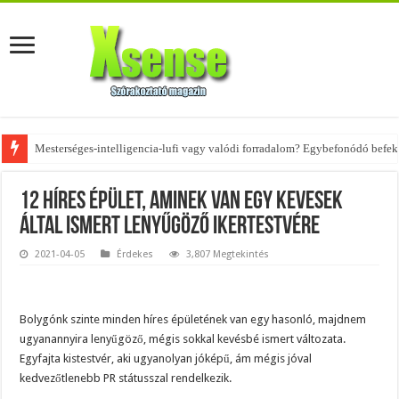
Az övtáskák továbbra is trendik – nézd meg, milyen stílusokhoz illenek!
12 híres épület, aminek van egy kevesek
által ismert lenyűgöző ikertestvére
2021-04-05
Érdekes
3,807 Megtekintés
Bolygónk szinte minden híres épületének van egy hasonló, majdnem
ugyanannyira lenyűgöző, mégis sokkal kevésbé ismert változata.
Egyfajta kistestvér, aki ugyanolyan jóképű, ám mégis jóval
kedvezőtlenebb PR státusszal rendelkezik.