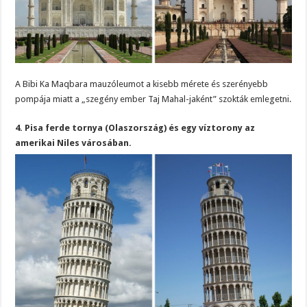
A Bibi Ka Maqbara mauzóleumot a kisebb mérete és szerényebb
pompája miatt a „szegény ember Taj Mahal-jaként” szokták emlegetni.
4. Pisa ferde tornya (Olaszország) és egy víztorony az
amerikai Niles városában.