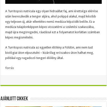
A Turritopsis nutricula egy olyan hidraállat faj, ami érettsége elérése
után leereszkedik a tenger aljára, ahol polippá alakul, majd később
egy teljesen új, akár ellentétes nemű medúza képződik belőle. Ez a
medúza tulajdonképpen képes visszatérni a születési szakaszába,
majd újra megöregedni, ráadásul ezt a folyamatot korlátlan számban
képes megismételni.
A Turritopsis nutricula az egyetlen élőlény a Földön, ami nem tud
biológiai úton elpusztulni – kizárólag erőszakos úton halhat meg,
például egy ragadozó tengeri élőlény által.
forrás
Ajánlott Cikkek