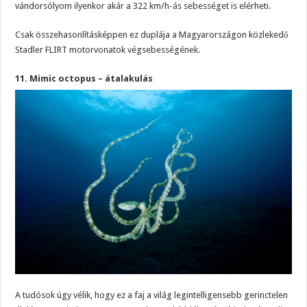
vándorsólyom ilyenkor akár a 322 km/h-ás sebességet is elérheti.
Csak összehasonlításképpen ez duplája a Magyarországon közlekedő
Stadler FLIRT motorvonatok végsebességének.
11. Mimic octopus – átalakulás
A tudósok úgy vélik, hogy ez a faj a világ legintelligensebb gerinctelen