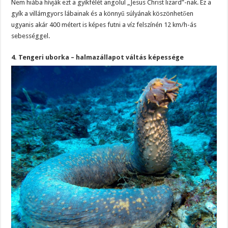
Nem hiába hívják ezt a gyíkfélét angolul „Jesus Christ lizard”-nak. Ez a
gyík a villámgyors lábainak és a könnyű súlyának köszönhetően
ugyanis akár 400 métert is képes futni a víz felszínén 12 km/h-ás
sebességgel.
4. Tengeri uborka – halmazállapot váltás képessége