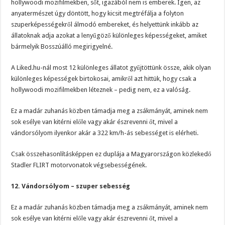
hollywoodi mozifilmekben, sőt, igazából nem is emberek. Igen, az
anyatermészet úgy döntött, hogy kicsit megtréfálja a folyton
szuperképességekről álmodó embereket, és helyettünk inkább az
állatoknak adja azokat a lenyűgöző különleges képességeket, amiket
bármelyik Bosszúálló megirigyelné.
A Liked.hu-nál most 12 különleges állatot gyűjtöttünk össze, akik olyan
különleges képességek birtokosai, amikről azt hittük, hogy csak a
hollywoodi mozifilmekben léteznek – pedig nem, ez a valóság.
Ez a madár zuhanás közben támadja meg a zsákmányát, aminek nem
sok esélye van kitérni előle vagy akár észrevenni őt, mivel a
vándorsólyom ilyenkor akár a 322 km/h-ás sebességet is elérheti.
Csak összehasonlításképpen ez duplája a Magyarországon közlekedő
Stadler FLIRT motorvonatok végsebességének.
12. Vándorsólyom – szuper sebesség
Ez a madár zuhanás közben támadja meg a zsákmányát, aminek nem
sok esélye van kitérni előle vagy akár észrevenni őt, mivel a