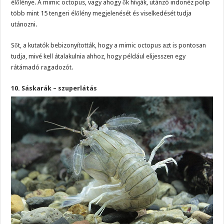
élőlénye. A mimic octopus, vagy ahogy ők hívják, utánzó indonéz polip
több mint 15 tengeri élőlény megjelenését és viselkedését tudja
utánozni.
Sőt, a kutatók bebizonyították, hogy a mimic octopus azt is pontosan
tudja, mivé kell átalakulnia ahhoz, hogy például elijesszen egy
rátámadó ragadozót.
10. Sáskarák – szuperlátás