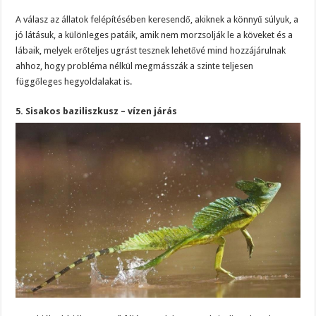
A válasz az állatok felépítésében keresendő, akiknek a könnyű súlyuk, a
jó látásuk, a különleges patáik, amik nem morzsolják le a köveket és a
lábaik, melyek erőteljes ugrást tesznek lehetővé mind hozzájárulnak
ahhoz, hogy probléma nélkül megmásszák a szinte teljesen
függőleges hegyoldalakat is.
5. Sisakos baziliszkusz – vízen járás