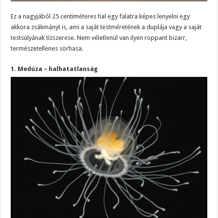
Ez a nagyjából 25 centiméteres hal egy falatra képes lenyelni egy
akkora zsákmányt is, ami a saját testméretének a duplája vagy a saját
testsúlyának tízszerese. Nem véletlenül van ilyen roppant bizarr,
természetellenes sörhasa.
1. Medúza – halhatatlanság