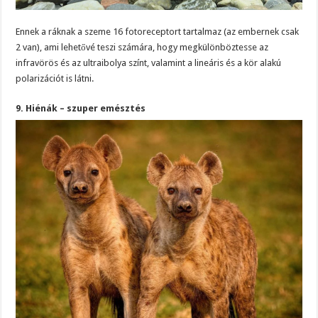
Ennek a ráknak a szeme 16 fotoreceptort tartalmaz (az embernek csak
2 van), ami lehetővé teszi számára, hogy megkülönböztesse az
infravörös és az ultraibolya színt, valamint a lineáris és a kör alakú
polarizációt is látni.
9. Hiénák – szuper emésztés