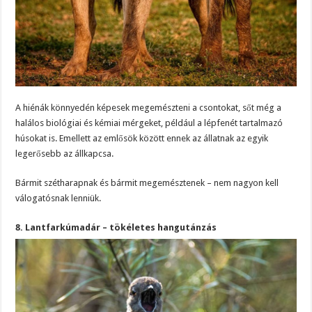
A hiénák könnyedén képesek megemészteni a csontokat, sőt még a
halálos biológiai és kémiai mérgeket, például a lépfenét tartalmazó
húsokat is. Emellett az emlősök között ennek az állatnak az egyik
legerősebb az állkapcsa.
Bármit szétharapnak és bármit megemésztenek – nem nagyon kell
válogatósnak lenniük.
8. Lantfarkúmadár – tökéletes hangutánzás