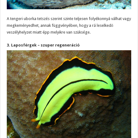
A tengeri uborka tetszés szerint szinte teljesen folyékonnyá válhat vagy
megkeményedhet, annak függvényében, hogy a rá leselkedő
veszélyhelyzet miatt épp melyikre van szüksége.
3. Laposférgek – szuper regeneráció