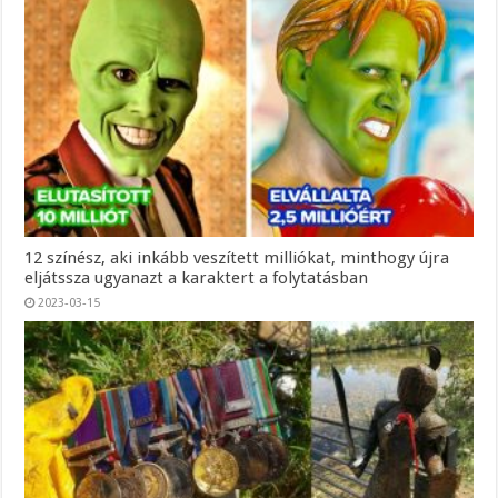
12 színész, aki inkább veszített milliókat, minthogy újra
eljátssza ugyanazt a karaktert a folytatásban
2023-03-15