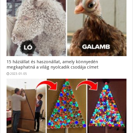
15 háziállat és haszonállat, amely könnyedén
megkaphatná a világ nyolcadik csodája címet
2023-01-05