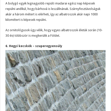
A bolygó egyik legnagyobb repülő madarai egész nap képesek
repülni anélkül, hogy bárhová is leszállnának. Szárnyfesztávolságuk
akár a három métert is elérheti, így az albatroszok akár napi 1000
kilométert is képesek repülni.
Az ornitológusok úgy vélik, hogy egyes albatroszok életük során (10-
30 év) többször is megkerülik a Földet.
6. Hegyi kecskék – szuperegyensúly