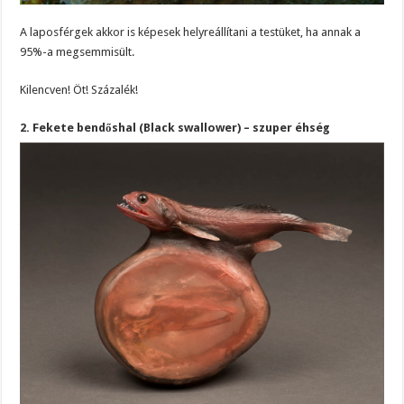
A laposférgek akkor is képesek helyreállítani a testüket, ha annak a
95%-a megsemmisült.
Kilencven! Öt! Százalék!
2. Fekete bendőshal (Black swallower) – szuper éhség