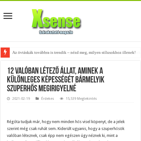
Az övtáskák továbbra is trendik – nézd meg, milyen stílusokhoz illenek!
12 valóban létező állat, aminek a
különleges képességét bármelyik
szuperhős megirigyelné
2021-02-19
Érdekes
15,539 Megtekintés
Régóta tudjuk már, hogy nem minden hős visel köpenyt, de a jelek
szerint még csak ruhát sem. Kiderült ugyanis, hogy a szuperhősök
valóban léteznek, csak épp nem egészen úgy néznek ki, mint a