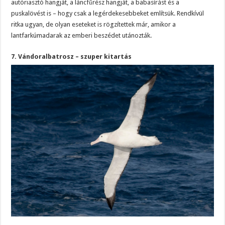
autóriasztó hangját, a láncfűrész hangját, a babasírást és a
puskalövést is – hogy csak a legérdekesebbeket említsük. Rendkívül
ritka ugyan, de olyan eseteket is rögzítettek már, amikor a
lantfarkúmadarak az emberi beszédet utánozták.
7. Vándoralbatrosz – szuper kitartás