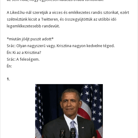
A Liked.hu-nál szeretjük a vicces és emlékezetes randis sztorikat, ezért
szétnéztünk kicsit a Twitteren, és összegyűjtöttük az utóbbi idő
legemlékezetesebb randevúit.
*miután jóéjt puszit adott*
Srác: Olyan nagyszerű vagy. Krisztina nagyon kedvelne téged.
Én: Ki az a Krisztina?
Srác: A feleségem.
Én:
1.