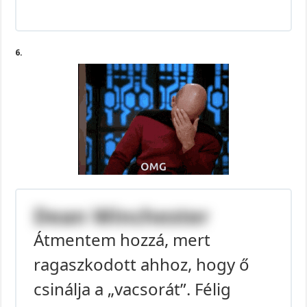
6.
Dean Winchester
Átmentem hozzá, mert
ragaszkodott ahhoz, hogy ő
csinálja a „vacsorát”. Félig