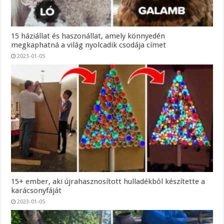
15 háziállat és haszonállat, amely könnyedén
megkaphatná a világ nyolcadik csodája címet
2023-01-05
15+ ember, aki újrahasznosított hulladékból készítette a
karácsonyfáját
2023-01-05