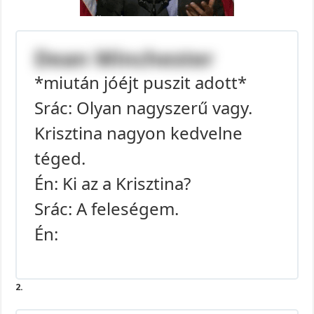
Dean Winchester
*miután jóéjt puszit adott*
Srác: Olyan nagyszerű vagy.
Krisztina nagyon kedvelne
téged.
Én: Ki az a Krisztina?
Srác: A feleségem.
Én:
2.