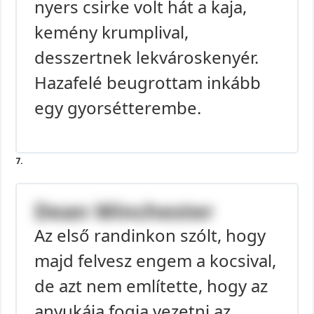
nyers csirke volt hát a kaja,
kemény krumplival,
desszertnek lekvároskenyér.
Hazafelé beugrottam inkább
egy gyorsétterembe.
7.
Dean Winchester
Az első randinkon szólt, hogy
majd felvesz engem a kocsival,
de azt nem említette, hogy az
anyukája fogja vezetni az