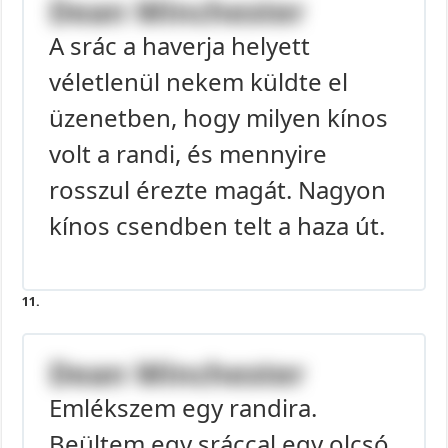
Dean Winchester
A srác a haverja helyett
véletlenül nekem küldte el
üzenetben, hogy milyen kínos
volt a randi, és mennyire
rosszul érezte magát. Nagyon
kínos csendben telt a haza út.
11.
Dean Winchester
Emlékszem egy randira.
Beültem egy sráccal egy olcsó