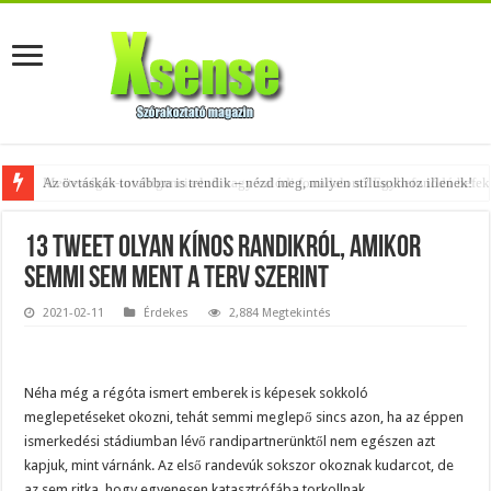
Az övtáskák továbbra is trendik – nézd meg, milyen stílusokhoz illenek!
13 Tweet olyan kínos randikról, amikor
semmi sem ment a terv szerint
2021-02-11
Érdekes
2,884 Megtekintés
Néha még a régóta ismert emberek is képesek sokkoló
meglepetéseket okozni, tehát semmi meglepő sincs azon, ha az éppen
ismerkedési stádiumban lévő randipartnerünktől nem egészen azt
kapjuk, mint várnánk. Az első randevúk sokszor okoznak kudarcot, de
az sem ritka, hogy egyenesen katasztrófába torkollnak.