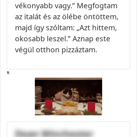
vékonyabb vagy.” Megfogtam
az italát és az ölébe öntöttem,
majd így szóltam: „Azt hittem,
okosabb leszel.” Aznap este
végül otthon pizzáztam.
9.
Dean Winchester