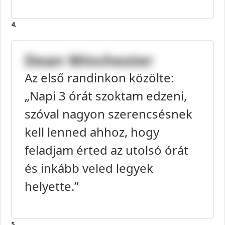
4.
Dean Winchester
Az első randinkon közölte:
„Napi 3 órát szoktam edzeni,
szóval nagyon szerencsésnek
kell lenned ahhoz, hogy
feladjam érted az utolsó órát
és inkább veled legyek
helyette.”
5.