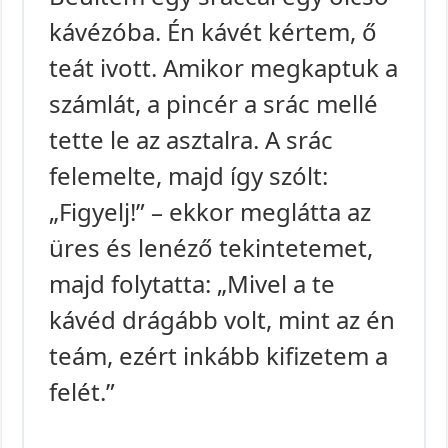
kávézóba. Én kávét kértem, ő
teát ivott. Amikor megkaptuk a
számlát, a pincér a srác mellé
tette le az asztalra. A srác
felemelte, majd így szólt:
„Figyelj!” – ekkor meglátta az
üres és lenéző tekintetemet,
majd folytatta: „Mivel a te
kávéd drágább volt, mint az én
teám, ezért inkább kifizetem a
felét.”