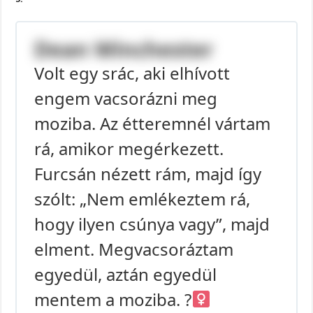
Dean Winchester
Volt egy srác, aki elhívott
engem vacsorázni meg
moziba. Az étteremnél vártam
rá, amikor megérkezett.
Furcsán nézett rám, majd így
szólt: „Nem emlékeztem rá,
hogy ilyen csúnya vagy”, majd
elment. Megvacsoráztam
egyedül, aztán egyedül
mentem a moziba. ?‍