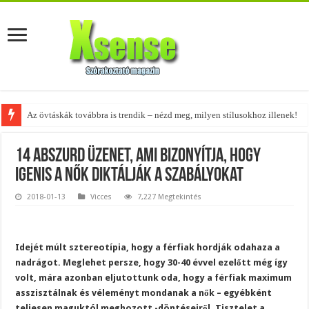
Az övtáskák továbbra is trendik – nézd meg, milyen stílusokhoz illenek!
14 abszurd üzenet, ami bizonyítja, hogy
igenis a nők diktálják a szabályokat
2018-01-13
Vicces
7,227 Megtekintés
Idejét múlt sztereotípia, hogy a férfiak hordják odahaza a
nadrágot. Meglehet persze, hogy 30-40 évvel ezelőtt még így
volt, mára azonban eljutottunk oda, hogy a férfiak maximum
asszisztálnak és véleményt mondanak a nők – egyébként
teljesen maguktól meghozott -döntéseiről. Tisztelet a