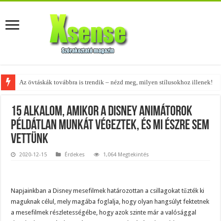
Az övtáskák továbbra is trendik – nézd meg, milyen stílusokhoz illenek!
A tökéletes táskák férfiaknak – fedezd fel az 5 legjobb fazont!
15 alkalom, amikor a Disney animátorok
példátlan munkát végeztek, és mi észre sem
vettünk
2020-12-15
Érdekes
1,064 Megtekintés
Napjainkban a Disney mesefilmek határozottan a csillagokat tűzték ki
maguknak célul, mely magába foglalja, hogy olyan hangsúlyt fektetnek
a mesefilmek részletességébe, hogy azok szinte már a valósággal