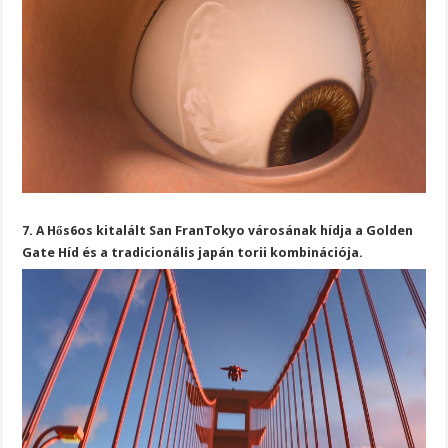
7. A Hős6os kitalált San FranTokyo városának hídja a Golden
Gate Híd és a tradicionális japán torii kombinációja.