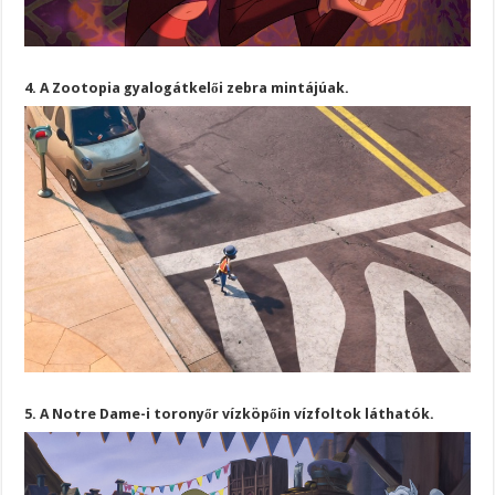
4. A Zootopia gyalogátkelői zebra mintájúak.
5. A Notre Dame-i toronyőr vízköpőin vízfoltok láthatók.