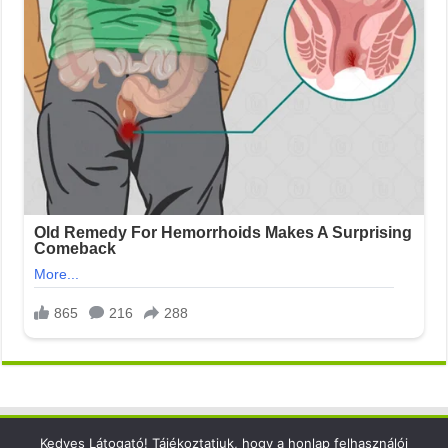
Kedves Látogató! Tájékoztatjuk, hogy a honlap felhasználói