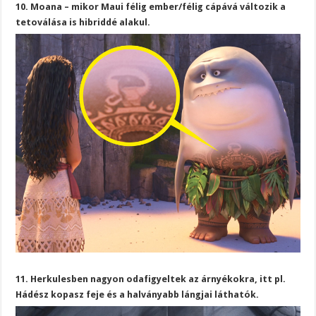
10. Moana – mikor Maui félig ember/félig cápává változik a
tetoválása is hibriddé alakul.
11. Herkulesben nagyon odafigyeltek az árnyékokra, itt pl.
Hádész kopasz feje és a halványabb lángjai láthatók.