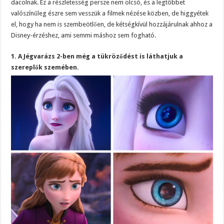
dacolnak. Ez a részletesség persze nem olcsó, és a legtöbbet
valószínűleg észre sem vesszük a filmek nézése közben, de higgyétek
el, hogy ha nem is szembeötlően, de kétségkívül hozzájárulnak ahhoz a
Disney-érzéshez, ami semmi máshoz sem fogható.
1. A Jégvarázs 2-ben még a tükröződést is láthatjuk a
szereplők szemében.