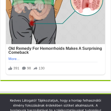
Kedves Látogató! Tájékoztatjuk, hogy a honlap felhasználói
Elérhetőség
élmény fokozásának érdekében sütiket alkalmazunk. A
honlapunk használatával ön a tájékoztatásunkat tudomásul