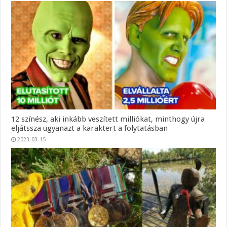
12 színész, aki inkább veszített milliókat, minthogy újra
eljátssza ugyanazt a karaktert a folytatásban
2023-03-15