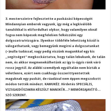
3. mesterszintre fejlesztette a puskázási képességét
Mindannyian emberek vagyunk, így még a legkiválóbb
tanulókkal is előfordulhat olykor, hogy valamilyen oknál
fogva nem képesek megfelelően felkészülni egy
dolgozatra/vizsgára. Ilyenkor többféle lehetőség közül is
válogathatunk, vagy bemegyünk megírni a dolgozatunkat
(~)nulla tudással, vagy pedig viszünk magunkkal egy kis
,,segítséget” megkockáztatva, hogy talán lebukunk, de talán
nem, és akkor megmenekülhetünk az így is-úgyis ránk váró
rossz jegytől. Az alábbi személyek egyáltalán nem bízták a
véletlenre, ezért nem csakhogy összerittyentettek
maguknak egy puskát, de ráadásul nem éppen megszokott
módon tették mindezt. KAMUKÉZ. Hirdetés SPECIÁLIS,
VIZSGAIDŐSZAKRA KÉSZÜLT MANIKŰR…? MEMÓRIAJAVÍTÓ…
SZÓ SZERINT.