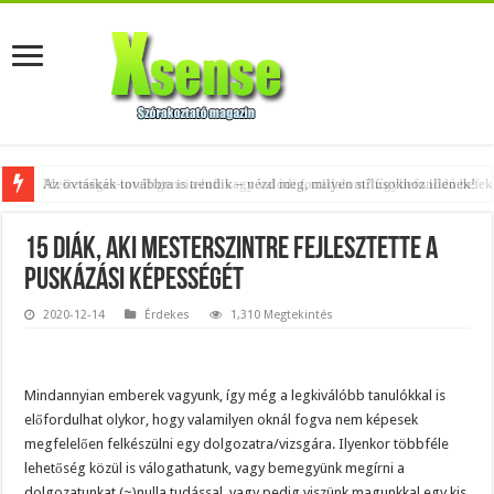
Az övtáskák továbbra is trendik – nézd meg, milyen stílusokhoz illenek!
15 diák, aki mesterszintre fejlesztette a
puskázási képességét
2020-12-14
Érdekes
1,310 Megtekintés
Mindannyian emberek vagyunk, így még a legkiválóbb tanulókkal is
előfordulhat olykor, hogy valamilyen oknál fogva nem képesek
megfelelően felkészülni egy dolgozatra/vizsgára. Ilyenkor többféle
lehetőség közül is válogathatunk, vagy bemegyünk megírni a
dolgozatunkat (~)nulla tudással, vagy pedig viszünk magunkkal egy kis