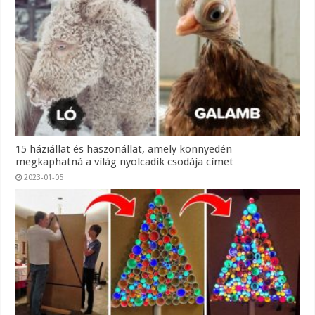
15 háziállat és haszonállat, amely könnyedén
megkaphatná a világ nyolcadik csodája címet
2023-01-05