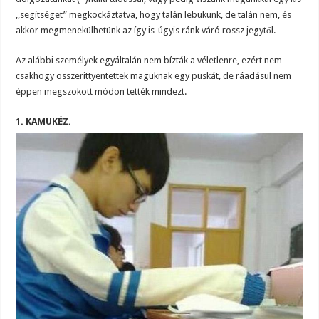
,,segítséget” megkockáztatva, hogy talán lebukunk, de talán nem, és
akkor megmenekülhetünk az így is-úgyis ránk váró rossz jegytől.
Az alábbi személyek egyáltalán nem bízták a véletlenre, ezért nem
csakhogy összerittyentettek maguknak egy puskát, de ráadásul nem
éppen megszokott módon tették mindezt.
1. KAMUKÉZ.