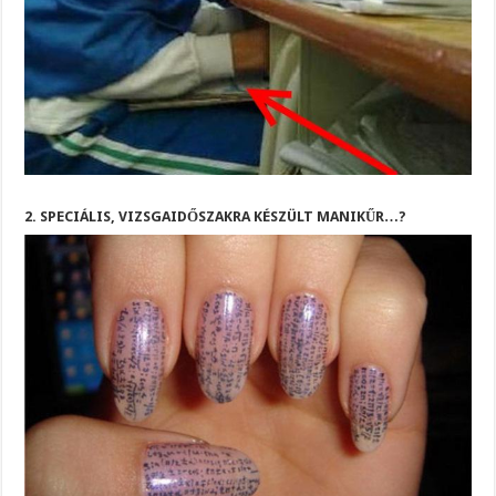
2. SPECIÁLIS, VIZSGAIDŐSZAKRA KÉSZÜLT MANIKŰR…?