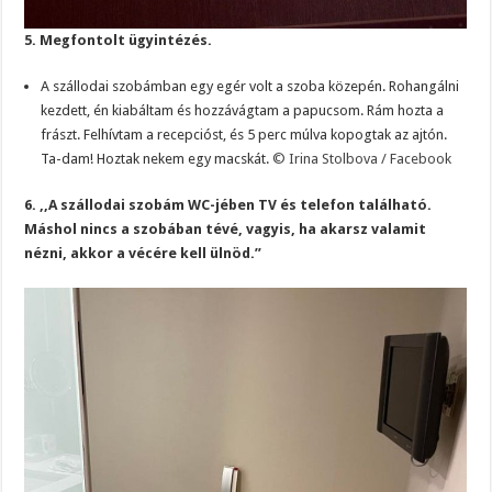
5. Megfontolt ügyintézés.
A szállodai szobámban egy egér volt a szoba közepén. Rohangálni
kezdett, én kiabáltam és hozzávágtam a papucsom. Rám hozta a
frászt. Felhívtam a recepcióst, és 5 perc múlva kopogtak az ajtón.
Ta-dam! Hoztak nekem egy macskát.
© Irina Stolbova / Facebook
6. ,,A szállodai szobám WC-jében TV és telefon található.
Máshol nincs a szobában tévé, vagyis, ha akarsz valamit
nézni, akkor a vécére kell ülnöd.”