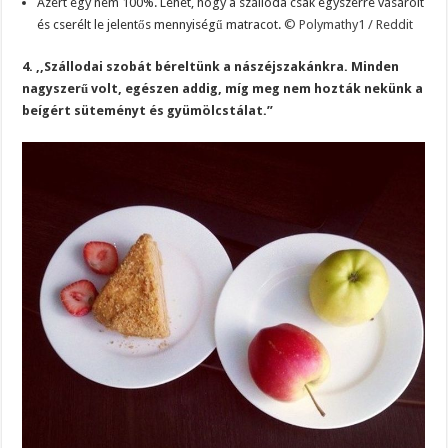
Azért egy nem 100%. Lehet, hogy a szálloda csak egyszerre vásárolt
és cserélt le jelentős mennyiségű matracot.
© Polymathy1 / Reddit
4. ,,Szállodai szobát béreltünk a nászéjszakánkra. Minden
nagyszerű volt, egészen addig, míg meg nem hozták nekünk a
beígért süteményt és gyümölcstálat.”