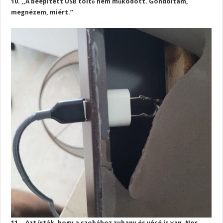
10. ,,A beépített USB töltő nem működött. Gondoltam,
megnézem, miért.”
11. ,,Azt írták, hogy a szobához zuhany és vécé is van. Nos,