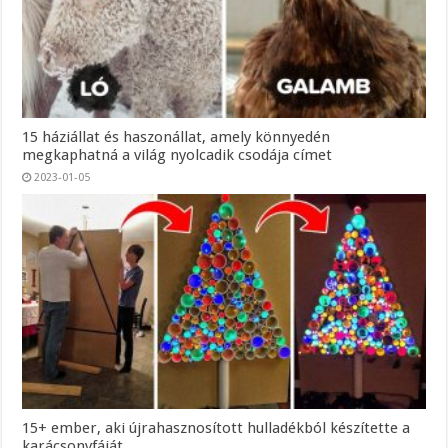
15 háziállat és haszonállat, amely könnyedén
megkaphatná a világ nyolcadik csodája címet
2023-01-05
15+ ember, aki újrahasznosított hulladékból készítette a
karácsonyfáját