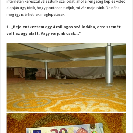
interneten keresztül választunk szállodát, ahol a rengeteg kép és videó
alapján úgy tűnik, hogy pontosan tudjuk, mi vár majd ránk. De néha
még így is érhetnek meglepetések.
1. ,,Bejelentkeztem egy 4 csillagos szállodába, erre szemét
volt az ágy alatt. Vagy várjunk csak…”