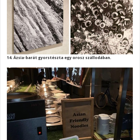
14. Ázsia-barát gyorstészta egy orosz szállodában.