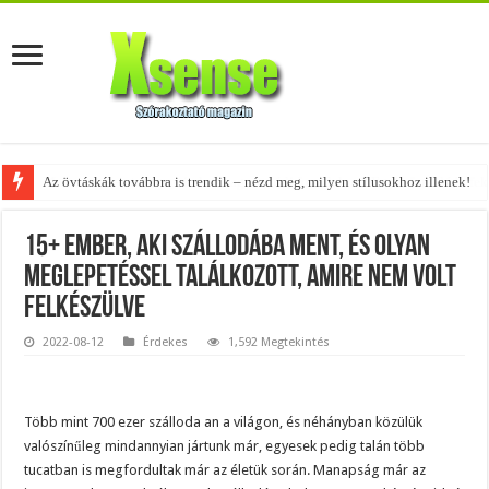
Az övtáskák továbbra is trendik – nézd meg, milyen stílusokhoz illenek!
15+ ember, aki szállodába ment, és olyan
meglepetéssel találkozott, amire nem volt
felkészülve
2022-08-12
Érdekes
1,592 Megtekintés
Több mint 700 ezer szálloda an a világon, és néhányban közülük
valószínűleg mindannyian jártunk már, egyesek pedig talán több
tucatban is megfordultak már az életük során. Manapság már az