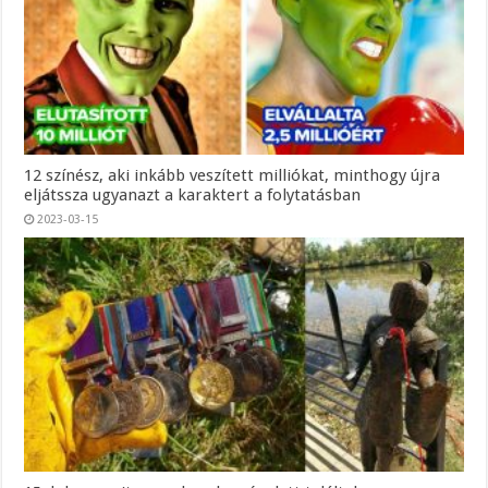
12 színész, aki inkább veszített milliókat, minthogy újra
eljátssza ugyanazt a karaktert a folytatásban
2023-03-15