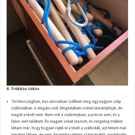
8. Trükkös tükör.
Törökországban, Kas városában szálltam meg egy nagyon szép
szállodában. A elegáns volt. Megtaláltam a tévé távirányítóját, de
magát a tévét nem. Nem volt a szekrényben, a polcon sem, és a
falon sem találtam. Én magam sokat utazom, és rengeteg trükköt
láttam már, hogy hogyan rejtik el a tévét a szállodák, azt hittem már
mindent láttam, de nem. Kezembe vettem a távirányítót, nyomkodni