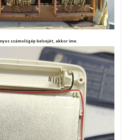
nyos számológép belsejét, akkor íme.