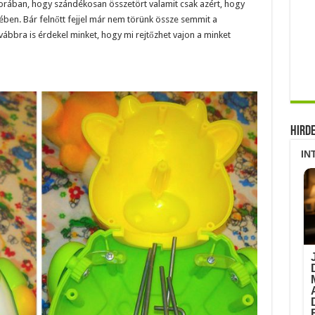
orában, hogy szándékosan összetört valamit csak azért, hogy
ében. Bár felnőtt fejjel már nem törünk össze semmit a
ovábbra is érdekel minket, hogy mi rejtőzhet vajon a minket
Hird