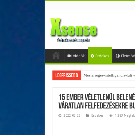
Videók
Érdekes
Életmó
Legfrissebb
Az övtáskák továbbra is trendik
15 ember véletlenül belené
váratlan felfedezésekre b
2022-03-23
Érdekes
1,283 Megtek