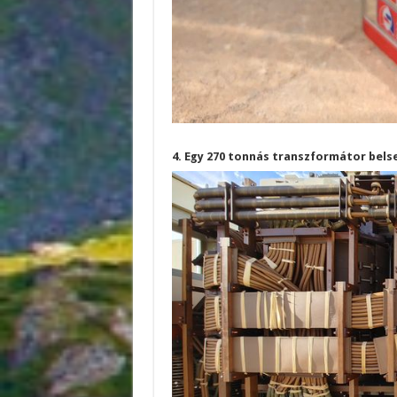
4. Egy 270 tonnás transzformátor belse