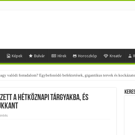
d
Képek
Bulvár
Hírek
Horoszkóp
Kreatív
R
 – nézd meg, milyen stílusokhoz illenek!
Kere
zett a hétköznapi tárgyakba, és
ukkant
intés