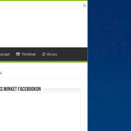
ecept
Történet
Vicces
ss minket Facebookon