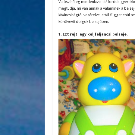
Valószínűleg mindenkivel előfordult gyerekk
megtudja, mi van annak a valaminek a belsej
kíváncsiságtól vezérelve, ettől függetlenül t
körülvevő dolgok belsejében.
1. Ezt rejti egy keljfeljancsi belseje.