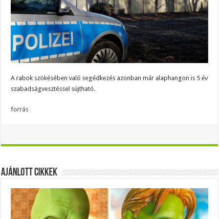
A rabok szökésében való segédkezés azonban már alaphangon is 5 év
szabadságvesztéssel sújtható.
forrás
Ajánlott Cikkek