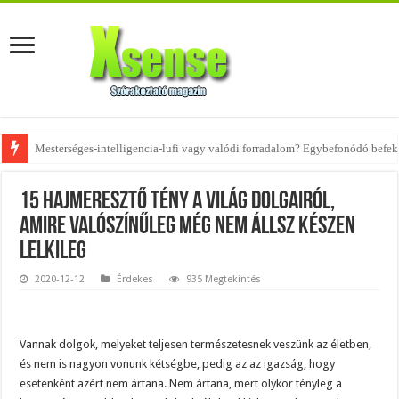
Az övtáskák továbbra is trendik – nézd meg, milyen stílusokhoz illenek!
15 hajmeresztő tény a világ dolgairól,
amire valószínűleg még nem állsz készen
lelkileg
2020-12-12
Érdekes
935 Megtekintés
Vannak dolgok, melyeket teljesen természetesnek veszünk az életben,
és nem is nagyon vonunk kétségbe, pedig az az igazság, hogy
esetenként azért nem ártana. Nem ártana, mert olykor tényleg a