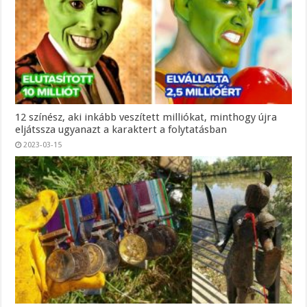
12 színész, aki inkább veszített milliókat, minthogy újra
eljátssza ugyanazt a karaktert a folytatásban
2023-03-15