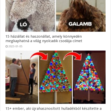
15 háziállat és haszonállat, amely könnyedén
megkaphatná a világ nyolcadik csodája címet
2023-01-05
15+ ember, aki újrahasznosított hulladékból készítette a