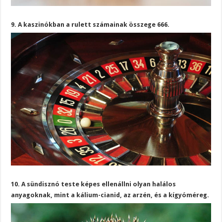
9. A kaszinókban a rulett számainak összege 666.
10. A sündisznó teste képes ellenállni olyan halálos
anyagoknak, mint a kálium-cianid, az arzén, és a kígyóméreg.