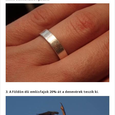
3. A Földön élő emlősfajok 20%-át a denevérek teszik ki.