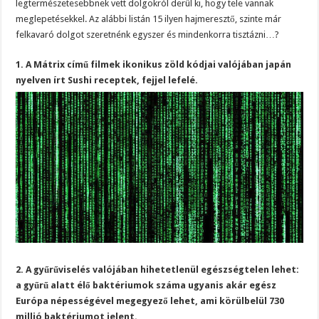
legtermészetesebbnek vett dolgokról derül ki, hogy tele vannak
meglepetésekkel. Az alábbi listán 15 ilyen hajmeresztő, szinte már
felkavaró dolgot szeretnénk egyszer és mindenkorra tisztázni…?
1. A Mátrix című filmek ikonikus zöld kódjai valójában japán
nyelven írt Sushi receptek, fejjel lefelé.
2. A gyűrűviselés valójában hihetetlenül egészségtelen lehet:
a gyűrű alatt élő baktériumok száma ugyanis akár egész
Európa népességével megegyező lehet, ami körülbelül 730
millió baktériumot jelent.