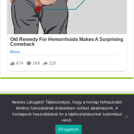
Kedves Látogató! Tájékoztatjuk, hogy a honlap felhasználói
Elérhetőség
élmény fokozásának érdekében sütiket alkalmazunk. A
honlapunk használatával ön a tájékoztatásunkat tudomásul
email: info@xsense.net
veszi.
Elfogadom