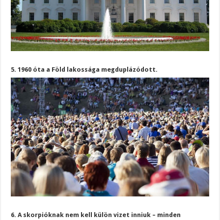
5. 1960 óta a Föld lakossága megduplázódott.
6. A skorpióknak nem kell külön vizet inniuk – minden