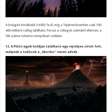
A bolygón körülbelül 3 trillió fa él, míg a Tejútrendszerben csak 100-
400 milliárd csillag található. Persze a csillagok számától eltérően, a
fák száma rohamos tempóban csökken.
12. A Plútó egyik holdján található egy rejtélyes sötét folt,
melynek a tudósok a ,,Mordor” nevet adták.