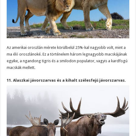
Az amerikai oroszlán mérete körülbelül 25%-kal nagyobb volt, mint a
ma élő oroszlánoké. Ez a történelem három legnagyobb macskájának
egyike, a ngandong tigris és a smilodon populator, vagyis a kardfogú
macskák mellett.
11. Alaszkai jávorszarvas és a kihalt szélesfejű jávorszarvas.