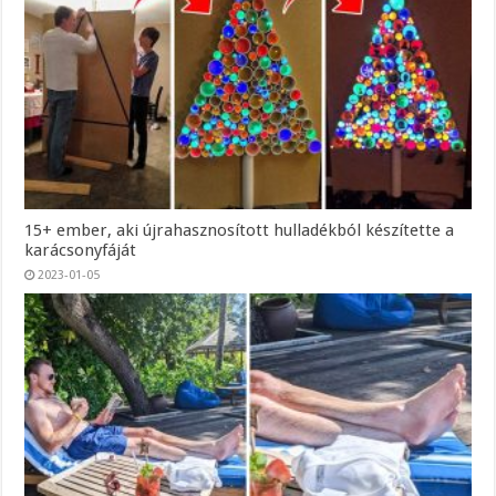
15+ ember, aki újrahasznosított hulladékból készítette a
karácsonyfáját
2023-01-05