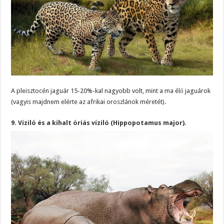
A pleisztocén jaguár 15-20%-kal nagyobb volt, mint a ma élő jaguárok
(vagyis majdnem elérte az afrikai oroszlánok méretét).
9. Víziló és a kihalt óriás víziló (Hippopotamus major).