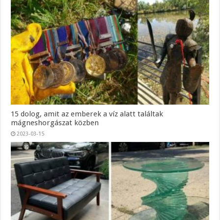
15 dolog, amit az emberek a víz alatt találtak
mágneshorgászat közben
2023-03-15