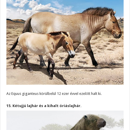
Az Equus giganteus körülbelül 12 ezer évvel ezelőtt halt ki.
15. Kétujjú lajhár és a kihalt óriáslajhár.