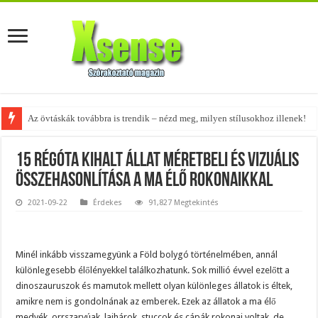
Az övtáskák továbbra is trendik – nézd meg, milyen stílusokhoz illenek!
15 régóta kihalt állat méretbeli és vizuális
összehasonlítása a ma élő rokonaikkal
2021-09-22
Érdekes
91,827 Megtekintés
Minél inkább visszamegyünk a Föld bolygó történelmében, annál
különlegesebb élőlényekkel találkozhatunk. Sok millió évvel ezelőtt a
dinoszauruszok és mamutok mellett olyan különleges állatok is éltek,
amikre nem is gondolnának az emberek. Ezek az állatok a ma élő
medvék, orrszarvúak, lajhárok, stuccok és cápák rokonai voltak, de