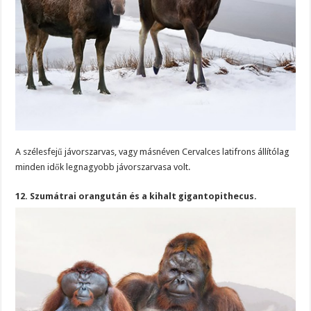
A szélesfejű jávorszarvas, vagy másnéven Cervalces latifrons állítólag
minden idők legnagyobb jávorszarvasa volt.
12. Szumátrai orangután és a kihalt gigantopithecus.