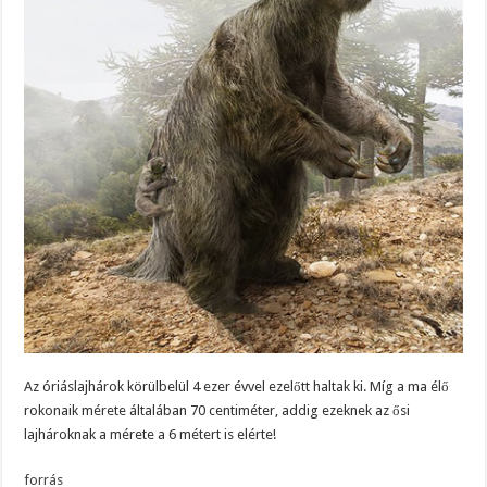
Az óriáslajhárok körülbelül 4 ezer évvel ezelőtt haltak ki. Míg a ma élő
rokonaik mérete általában 70 centiméter, addig ezeknek az ősi
lajhároknak a mérete a 6 métert is elérte!
forrás