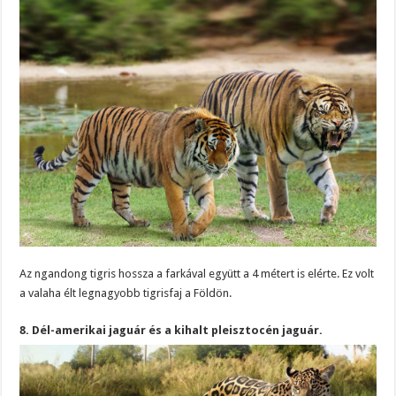
Az ngandong tigris hossza a farkával együtt a 4 métert is elérte. Ez volt
a valaha élt legnagyobb tigrisfaj a Földön.
8. Dél-amerikai jaguár és a kihalt pleisztocén jaguár.