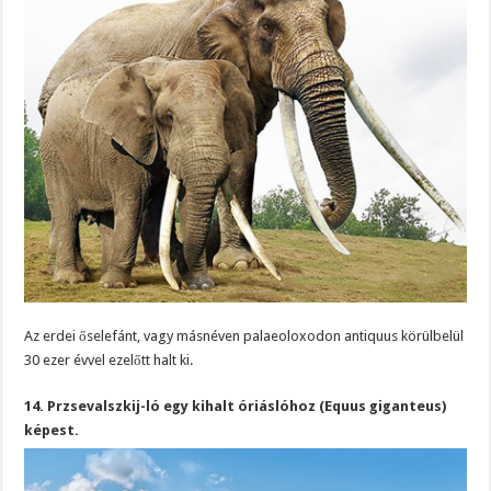
Az erdei őselefánt, vagy másnéven palaeoloxodon antiquus körülbelül
30 ezer évvel ezelőtt halt ki.
14. Przsevalszkij-ló egy kihalt óriáslóhoz (Equus giganteus)
képest.