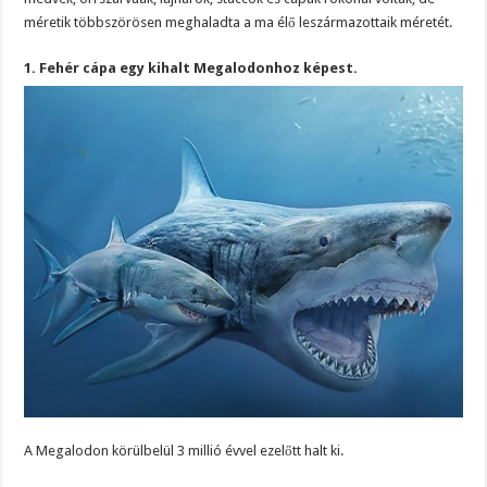
méretik többszörösen meghaladta a ma élő leszármazottaik méretét.
1. Fehér cápa egy kihalt Megalodonhoz képest.
A Megalodon körülbelül 3 millió évvel ezelőtt halt ki.