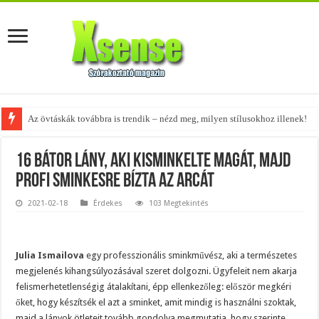
Az övtáskák továbbra is trendik – nézd meg, milyen stílusokhoz illenek!
16 bátor lány, aki kisminkelte magát, majd
profi sminkesre bízta az arcát
2021-02-18
Érdekes
103 Megtekintés
Julia Ismailova
egy professzionális sminkművész, aki a természetes
megjelenés kihangsúlyozásával szeret dolgozni. Ügyfeleit nem akarja
felismerhetetlenségig átalakítani, épp ellenkezőleg: először megkéri
őket, hogy készítsék el azt a sminket, amit mindig is használni szoktak,
majd a lányok ötleteit tovább gondolva megmutatja, hogy szerinte