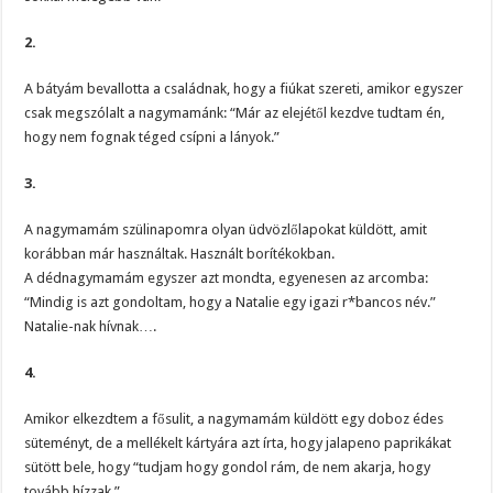
2.
A bátyám bevallotta a családnak, hogy a fiúkat szereti, amikor egyszer
csak megszólalt a nagymamánk: “Már az elejétől kezdve tudtam én,
hogy nem fognak téged csípni a lányok.”
3.
A nagymamám szülinapomra olyan üdvözlőlapokat küldött, amit
korábban már használtak. Használt borítékokban.
A dédnagymamám egyszer azt mondta, egyenesen az arcomba:
“Mindig is azt gondoltam, hogy a Natalie egy igazi r*bancos név.”
Natalie-nak hívnak….
4.
Amikor elkezdtem a fősulit, a nagymamám küldött egy doboz édes
süteményt, de a mellékelt kártyára azt írta, hogy jalapeno paprikákat
sütött bele, hogy “tudjam hogy gondol rám, de nem akarja, hogy
tovább hízzak.”