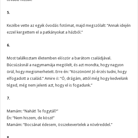
5.
Kezébe vette az egyik óvodás fotómat, majd megszólalt: “Annak idején
ezzel kergettem el a patkányokat a házból.”
6.
Most találkoztam életemben először a barátom családjával.
Búcsúzásnál a nagymamája megölelt, és azt mondta, hogy nagyon
örül, hogy megismerhetett. Erre én: “Köszönöm! Jó érzés tudni, hogy
elfogadott a család.” Amire ő: “Ó, drágám, attól még hogy kedvelünk
téged, még nem jelenti azt, hogy el is fogadunk.”
7.
Mamám: “Nahát! Te fogytál?”
Én: “Nem hiszem, de köszi!”
Mamám: “Bocsánat édesem, összekevertelek a nővéreddel.”
8.