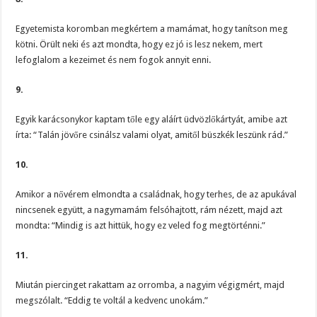
Egyetemista koromban megkértem a mamámat, hogy tanítson meg
kötni. Örült neki és azt mondta, hogy ez jó is lesz nekem, mert
lefoglalom a kezeimet és nem fogok annyit enni.
9.
Egyik karácsonykor kaptam tőle egy aláírt üdvözlőkártyát, amibe azt
írta: “Talán jövőre csinálsz valami olyat, amitől büszkék leszünk rád.”
10.
Amikor a nővérem elmondta a családnak, hogy terhes, de az apukával
nincsenek együtt, a nagymamám felsóhajtott, rám nézett, majd azt
mondta: “Mindig is azt hittük, hogy ez veled fog megtörténni.”
11.
Miután piercinget rakattam az orromba, a nagyim végigmért, majd
megszólalt. “Eddig te voltál a kedvenc unokám.”