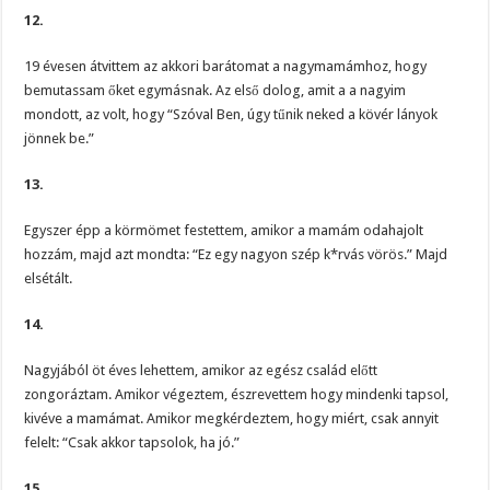
12.
19 évesen átvittem az akkori barátomat a nagymamámhoz, hogy
bemutassam őket egymásnak. Az első dolog, amit a a nagyim
mondott, az volt, hogy “Szóval Ben, úgy tűnik neked a kövér lányok
jönnek be.”
13.
Egyszer épp a körmömet festettem, amikor a mamám odahajolt
hozzám, majd azt mondta: “Ez egy nagyon szép k*rvás vörös.” Majd
elsétált.
14.
Nagyjából öt éves lehettem, amikor az egész család előtt
zongoráztam. Amikor végeztem, észrevettem hogy mindenki tapsol,
kivéve a mamámat. Amikor megkérdeztem, hogy miért, csak annyit
felelt: “Csak akkor tapsolok, ha jó.”
15.