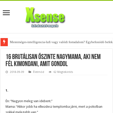
Mesterséges-intelligencia-lufi vagy valódi forradalom? Egybefonódó befekt
Az övtáskák továbbra is trendik – nézd meg, milyen stílusokhoz illenek!
16 brutálisan őszinte nagymama, aki nem
fél kimondani, amit gondol
2018-09-09
Életmód
62 Megtekintés
1.
Én: “Nagyon meleg van idebent.”
Mama: “Akkor jobb ha elkezdesz templomba járni, mert a pokolban
sokkal melegebb van.”