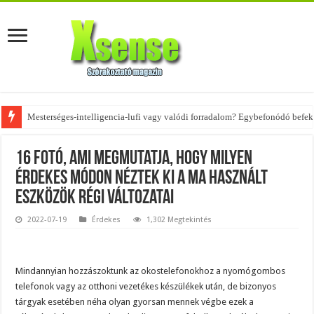
Az övtáskák továbbra is trendik – nézd meg, milyen stílusokhoz illenek!
16 fotó, ami megmutatja, hogy milyen
érdekes módon néztek ki a ma használt
eszközök régi változatai
2022-07-19
Érdekes
1,302 Megtekintés
Mindannyian hozzászoktunk az okostelefonokhoz a nyomógombos
telefonok vagy az otthoni vezetékes készülékek után, de bizonyos
tárgyak esetében néha olyan gyorsan mennek végbe ezek a