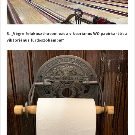
3. ,,Végre felakaszthatom ezt a viktoriánus WC-papírtartót a
viktoriánus fürdőszobámba!”