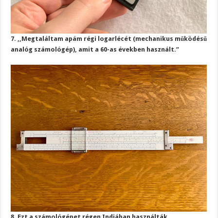
7. ,,Megtaláltam apám régi logarlécét (mechanikus működésű
analóg számológép), amit a 60-as években használt.”
8. Ezt a számológépet régen Indiában használták.