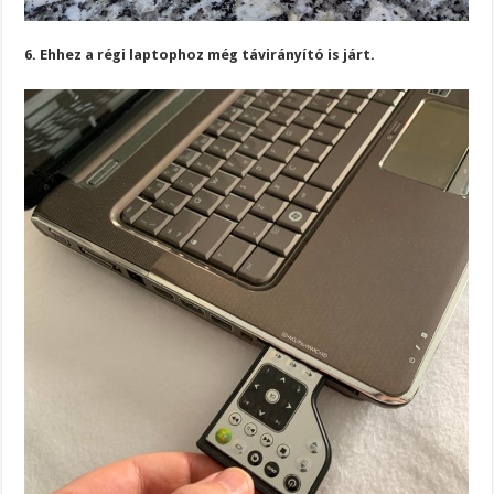
6. Ehhez a régi laptophoz még távirányító is járt.