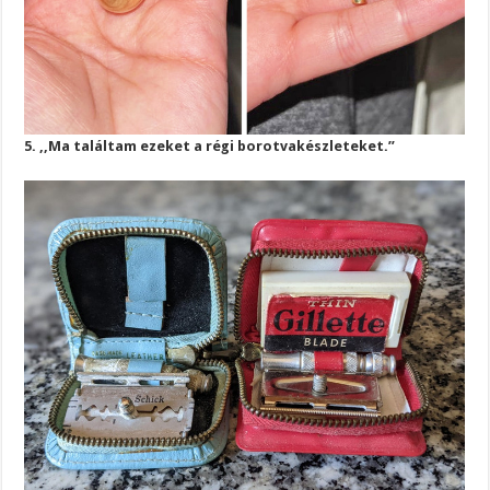
5. ,,Ma találtam ezeket a régi borotvakészleteket.”