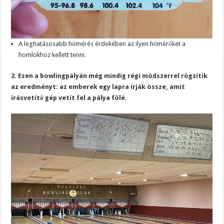
A leghatásosabb hőmérés érdekében az ilyen hőmérőket a
homlokhoz kellett tenni.
2. Ezen a bowlingpályán még mindig régi módszerrel rögzítik
az eredményt: az emberek egy lapra írják össze, amit
írásvetítő gép vetít fel a pálya fölé.