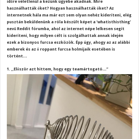
időre véletlenül a kezünk ügyébe akadnak. Mire
használhatták őket? Hogyan használhatták őket? Az
internetnek hála ma már ezt sem olyan nehéz kideríteni, elég
pusztán beküldenünk a róla készült képet a ‘whatisthisthing’
nevű Reddit fórumba, ahol az internet népe lelkesen segít
kideríteni, hogy milyen célt is szolgálhattak annak idején
ezek a bizonyos furcsa eszközök. Épp úgy, ahogy az az alábbi
emberek és az ő roppant furcsa holmijaik esetében is
történt…
1. ,,Először azt hittem, hogy egy teamártogató…”