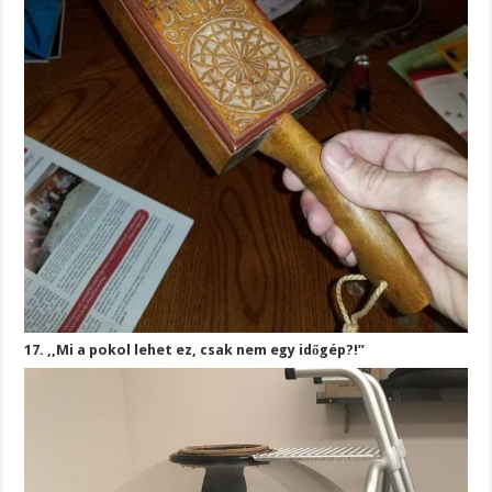
17. ,,Mi a pokol lehet ez, csak nem egy időgép?!”