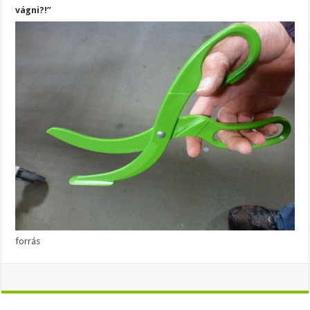
vágni?!”
forrás