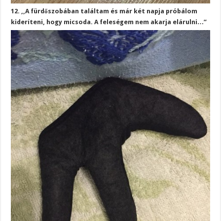
12. ,,A fürdőszobában találtam és már két napja próbálom
kideríteni, hogy micsoda. A feleségem nem akarja elárulni…”