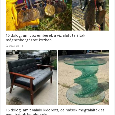
15 dolog, amit az emberek a víz alatt találtak
mágneshorgászat közben
2023-03-15
15 dolog, amit valaki kidobott, de mások megtalálták és
nem tudtak betelni vele