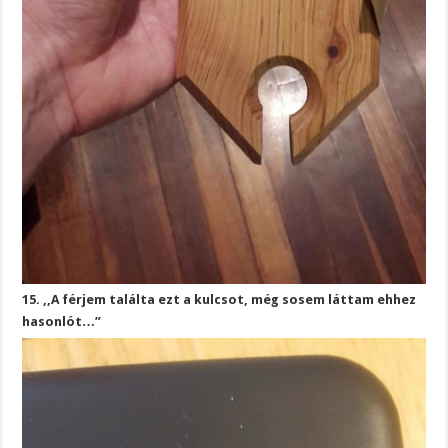
15. ,,A férjem találta ezt a kulcsot, még sosem láttam ehhez
hasonlót…”