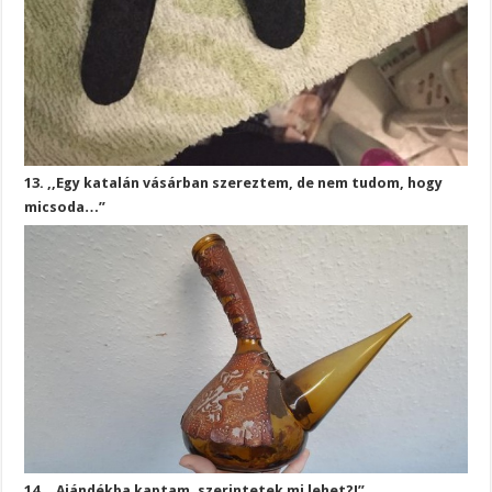
13. ,,Egy katalán vásárban szereztem, de nem tudom, hogy
micsoda…”
14. ,,Ajándékba kaptam, szerintetek mi lehet?!”