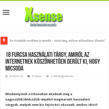
A tökéletes táskák férfiaknak – fedezd fel az 5 legjobb fazont!
18 furcsa használati tárgy, amiről az
internetnek köszönhetően derült ki, hogy
micsoda
2018-01-25
Érdekes
7,406 Megtekintés
Mindannyiunk otthonában akadnak még a
nagyszülők/dédszülők idejéből megmaradt használati
tárgyak, melyek nem kis fejtörést okoznak, amikor időről-