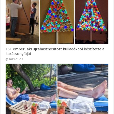
15+ ember, aki újrahasznosított hulladékból készítette a
karácsonyfáját
2023-01-05