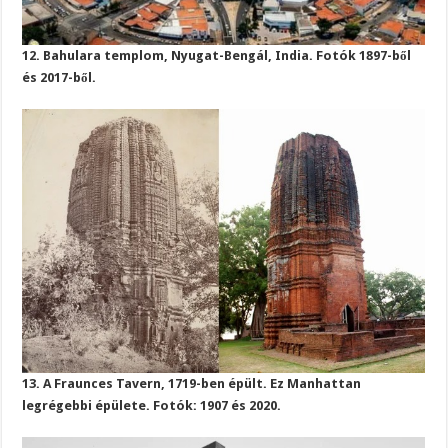
12. Bahulara templom, Nyugat-Bengál, India. Fotók 1897-ből
és 2017-ből.
13. A Fraunces Tavern, 1719-ben épült. Ez Manhattan
legrégebbi épülete. Fotók: 1907 és 2020.