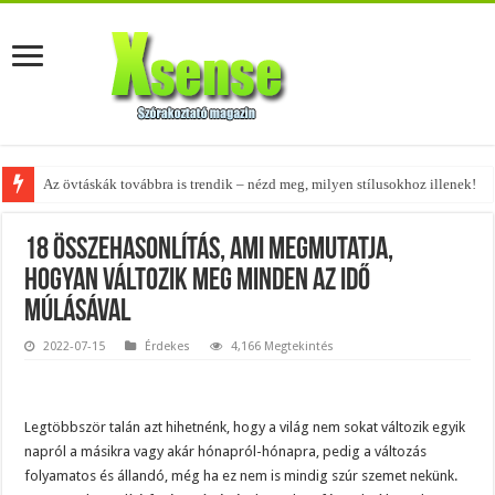
Az övtáskák továbbra is trendik – nézd meg, milyen stílusokhoz illenek!
A tökéletes táskák férfiaknak – fedezd fel az 5 legjobb fazont!
18 összehasonlítás, ami megmutatja,
hogyan változik meg minden az idő
múlásával
2022-07-15
Érdekes
4,166 Megtekintés
Legtöbbször talán azt hihetnénk, hogy a világ nem sokat változik egyik
napról a másikra vagy akár hónapról-hónapra, pedig a változás
folyamatos és állandó, még ha ez nem is mindig szúr szemet nekünk.