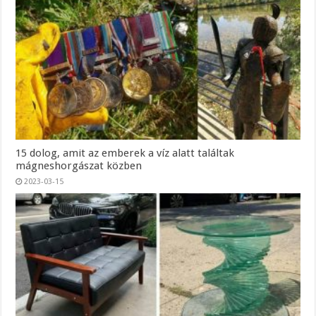
15 dolog, amit az emberek a víz alatt találtak
mágneshorgászat közben
2023-03-15