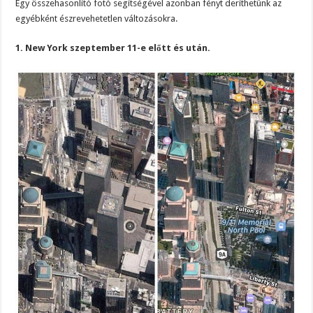
Egy összehasonlító fotó segítségével azonban fényt deríthetünk az
egyébként észrevehetetlen változásokra.
1. New York szeptember 11-e előtt és után.