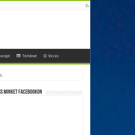
ecept
Történet
Vicces
ss minket Facebookon