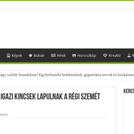
d
Képek
Bulvár
Hírek
Horoszkóp
Kreatív
R
 – nézd meg, milyen stílusokhoz illenek!
Kere
 igazi kincsek lapulnak a régi szemét
intés