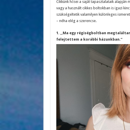
Cikkünk hősei a saját tapasztalataik alapján
vagy a használt cikkes boltokban is igazi ki
szükségeltetik valamilyen különleges ismeret
– néha elég a szerencse.
1. ,,Ma egy régiségboltban megtalálta
felejtettem a korábbi házunkban.”