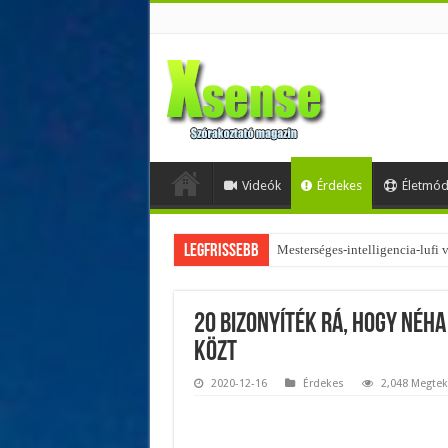
Videók
Érdekes
Életmó
Legfrissebb
Az övtáskák továbbra is trendik
20 bizonyíték rá, hogy néha
közt
2020-12-16
Érdekes
2,048 Megtek