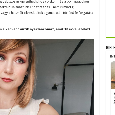
 magabiztosan kijelenthetik, hogy olykor még a bolhapiacokon
ncsekre bukkanhatunk. Ehhez ráadásul nem is mindig
 vagy a használt cikkes boltok egymás után történő felforgatása
m a kedvenc antik nyakláncomat, amit 10 évvel ezelőtt
Hird