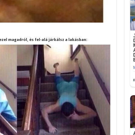
el magadról, és fel-alá járkálsz a lakásban: