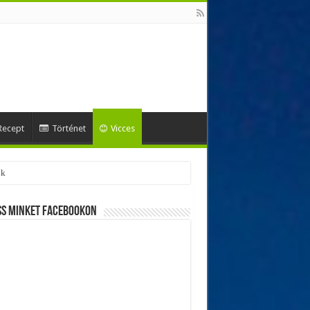
Recept
Történet
Vicces
ss minket Facebookon