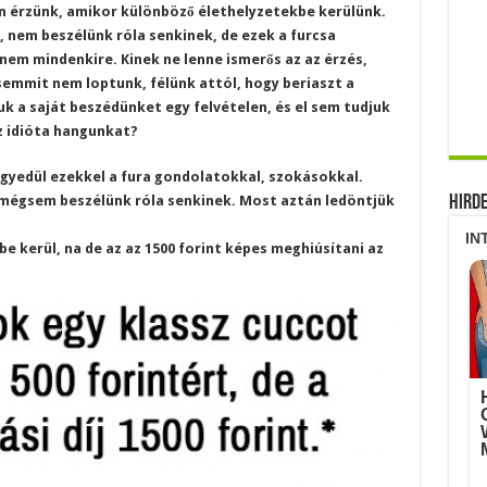
 érzünk, amikor különböző élethelyzetekbe kerülünk.
, nem beszélünk róla senkinek, de ezek a furcsa
nem mindenkire. Kinek ne lenne ismerős az az érzés,
semmit nem loptunk, félünk attól, hogy beriaszt a
k a saját beszédünket egy felvételen, és el sem tudjuk
az idióta hangunkat?
yedül ezekkel a fura gondolatokkal, szokásokkal.
 mégsem beszélünk róla senkinek. Most aztán ledöntjük
Hird
 kerül, na de az az 1500 forint képes meghiúsítani az