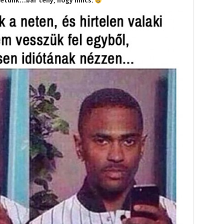
életünk…bár tény, hogy nincs.