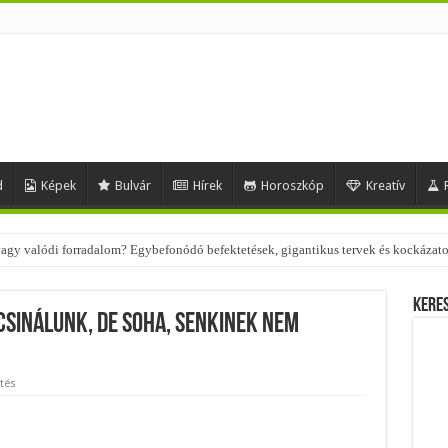
d
Képek
Bulvár
Hírek
Horoszkóp
Kreatív
 – nézd meg, milyen stílusokhoz illenek!
Kere
csinálunk, de soha, senkinek nem
tés