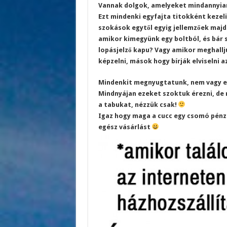
Vannak dolgok, amelyeket mindannyian
Ezt mindenki egyfajta titokként kezeli
szokások egytől egyig jellemzőek majd
amikor kimegyünk egy boltból, és bár 
lopásjelző kapu? Vagy amikor meghallju
képzelni, mások hogy bírják elviselni 
Mindenkit megnyugtatunk, nem vagy eg
Mindnyájan ezeket szoktuk érezni, de
a tabukat, nézzük csak!
Igaz hogy maga a cucc egy csomó pénzbe
egész vásárlást