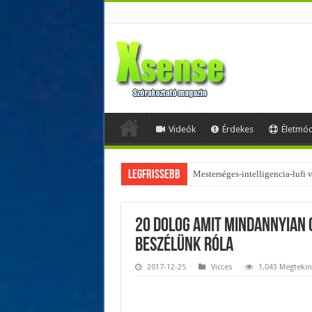
Videók
Érdekes
Életmó
Legfrissebb
Az övtáskák továbbra is trendik
20 dolog amit mindannyian 
beszélünk róla
2017-12-25
Vicces
1,043 Megtekin