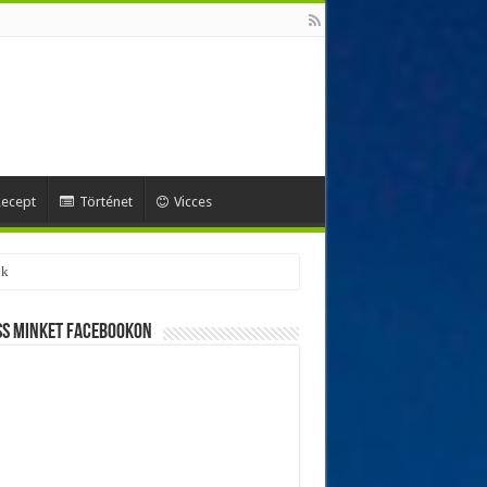
ecept
Történet
Vicces
ss minket Facebookon