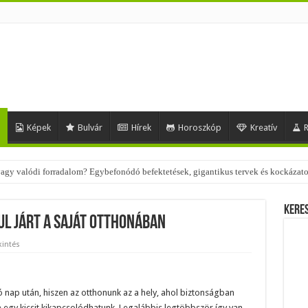
d
Képek
Bulvár
Hírek
Horoszkóp
Kreatív
R
 – nézd meg, milyen stílusokhoz illenek!
Kere
ul járt a saját otthonában
kintés
 nap után, hiszen az otthonunk az a hely, ahol biztonságban
e egy kicsit kikapcsolódhatunk. Legalábbis legtöbbször így van,