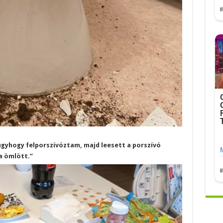
 úgyhogy felporszívóztam, majd leesett a porszívó
a ömlött.”