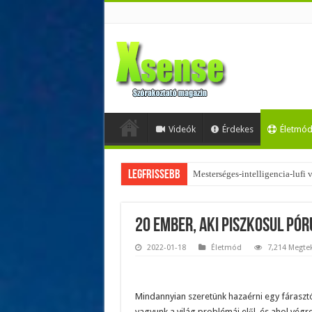
Videók
Érdekes
Életmó
Legfrissebb
Az övtáskák továbbra is trendik
20 ember, aki piszkosul pór
2022-01-18
Életmód
7,214 Megte
Mindannyian szeretünk hazaérni egy fárasztó
vagyunk a világ problémái elől, és ahol végr