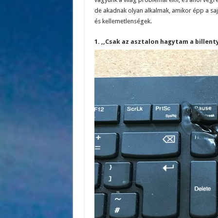
de akadnak olyan alkalmak, amikor épp a saj
és kellemetlenségek.
1. ,,Csak az asztalon hagytam a billen