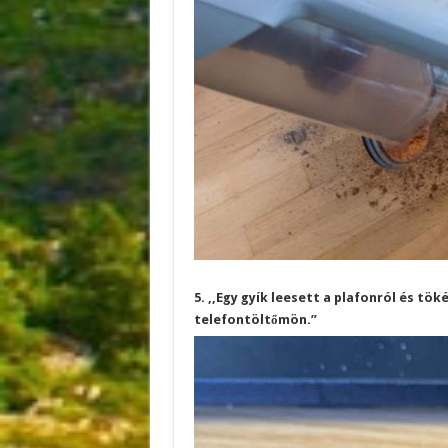
5. ,,Egy gyík leesett a plafonról és t
telefontöltőmön.”