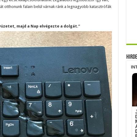
át otthonunk falain belül várnak ránk a legnagyobb katasztrófák
tyűzetet, majd a Nap elvégezte a dolgát.”
Hird