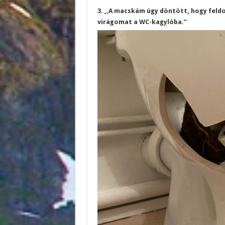
3. ,,A macskám úgy döntött, hogy feldo
virágomat a WC-kagylóba.”