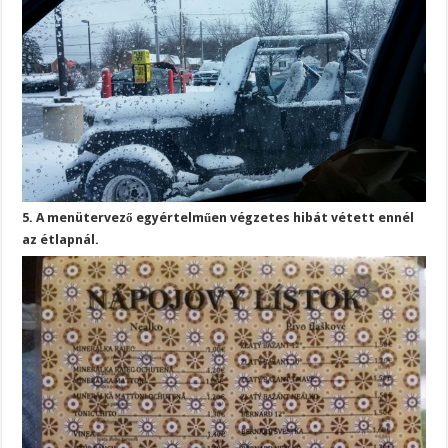
5. A menütervező egyértelműen végzetes hibát vétett ennél
az étlapnál.