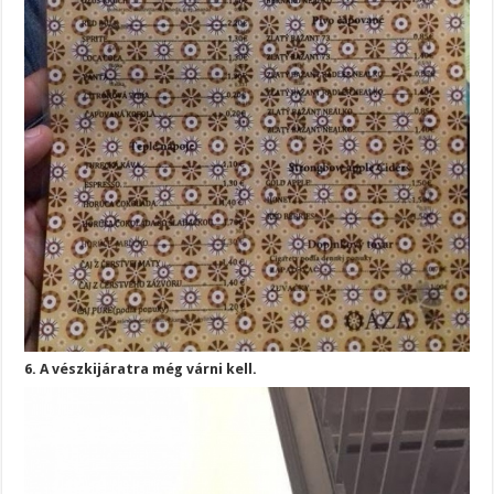
6. A vészkijáratra még várni kell.