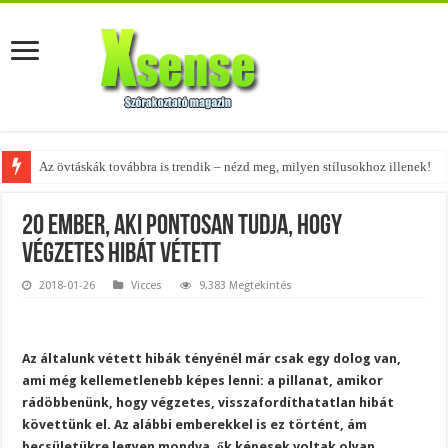
A tökéletes táskák férfiaknak – fedezd fel az 5 legjobb fazont!
20 ember, aki pontosan tudja, hogy
végzetes hibát vétett
2018-01-26
Vicces
9,383 Megtekintés
Az általunk vétett hibák tényénél már csak egy dolog van,
ami még kellemetlenebb képes lenni: a pillanat, amikor
rádöbbenünk, hogy végzetes, visszafordíthatatlan hibát
követtünk el. Az alábbi emberekkel is ez történt, ám
becsületükre legyen mondva, ők képesek voltak olyan