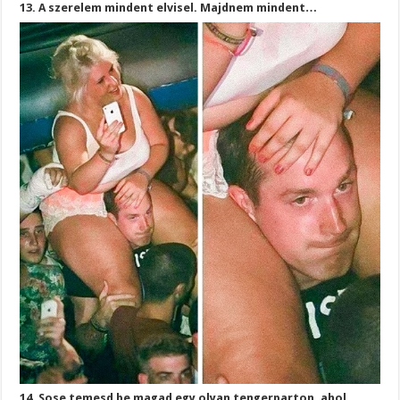
13. A szerelem mindent elvisel. Majdnem mindent…
14. Sose temesd be magad egy olyan tengerparton, ahol