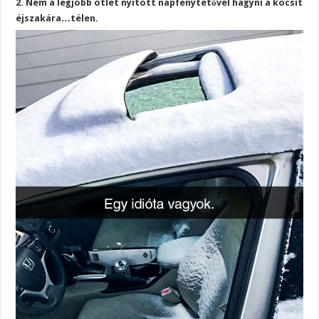
2. Nem a legjobb ötlet nyitott napfénytetővel hagyni a kocsit
éjszakára…télen.