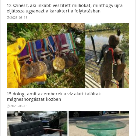
12 színész, aki inkább veszített milliókat, minthogy újra
eljátssza ugyanazt a karaktert a folytatásban
2023-03-15
15 dolog, amit az emberek a víz alatt találtak
mágneshorgászat közben
2023-03-15