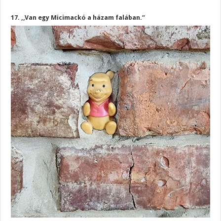
17. ,,Van egy Micimackó a házam falában.”