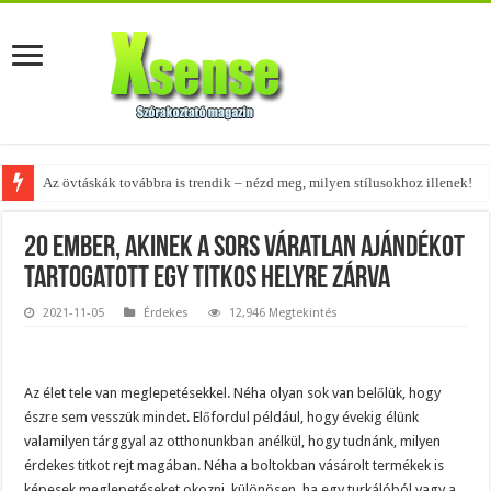
Az övtáskák továbbra is trendik – nézd meg, milyen stílusokhoz illenek!
A tökéletes táskák férfiaknak – fedezd fel az 5 legjobb fazont!
20 ember, akinek a sors váratlan ajándékot
tartogatott egy titkos helyre zárva
2021-11-05
Érdekes
12,946 Megtekintés
Az élet tele van meglepetésekkel. Néha olyan sok van belőlük, hogy
észre sem vesszük mindet. Előfordul például, hogy évekig élünk
valamilyen tárggyal az otthonunkban anélkül, hogy tudnánk, milyen
érdekes titkot rejt magában. Néha a boltokban vásárolt termékek is
képesek meglepetéseket okozni, különösen, ha egy turkálóból vagy a