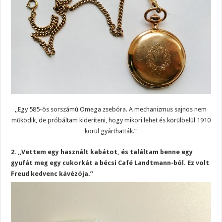
,,Egy 585-ös sorszámú Omega zsebóra. A mechanizmus sajnos nem
működik, de próbáltam kideríteni, hogy mikori lehet és körülbelül 1910
körül gyárthatták.”
2. ,,Vettem egy használt kabátot, és találtam benne egy
gyufát meg egy cukorkát a bécsi Café Landtmann-ból. Ez volt
Freud kedvenc kávézója.”