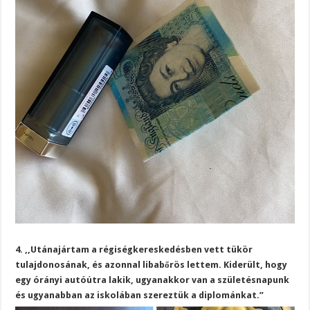
4. ,,Utánajártam a régiségkereskedésben vett tükör
tulajdonosának, és azonnal libabőrös lettem. Kiderült, hogy
egy órányi autóútra lakik, ugyanakkor van a születésnapunk
és ugyanabban az iskolában szereztük a diplománkat.”