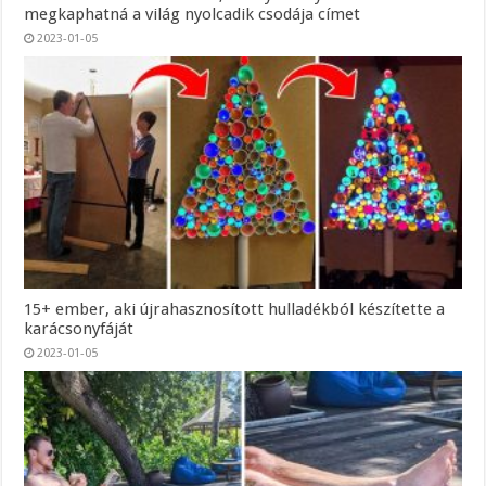
megkaphatná a világ nyolcadik csodája címet
2023-01-05
15+ ember, aki újrahasznosított hulladékból készítette a
karácsonyfáját
2023-01-05