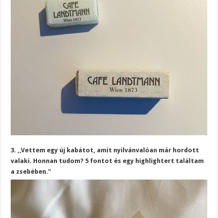
3. ,,Vettem egy új kabátot, amit nyilvánvalóan már hordott
valaki. Honnan tudom? 5 fontot és egy highlightert találtam
a zsebében.”