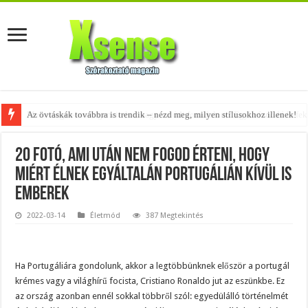
Az övtáskák továbbra is trendik – nézd meg, milyen stílusokhoz illenek!
A tökéletes táskák férfiaknak – fedezd fel az 5 legjobb fazont!
20 fotó, ami után nem fogod érteni, hogy
miért élnek egyáltalán Portugálián kívül is
emberek
2022-03-14
Életmód
387 Megtekintés
Ha Portugáliára gondolunk, akkor a legtöbbünknek először a portugál
krémes vagy a világhírű focista, Cristiano Ronaldo jut az eszünkbe. Ez
az ország azonban ennél sokkal többről szól: egyedülálló történelmét