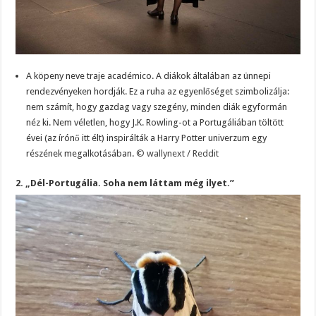
A köpeny neve traje académico. A diákok általában az ünnepi
rendezvényeken hordják. Ez a ruha az egyenlőséget szimbolizálja:
nem számít, hogy gazdag vagy szegény, minden diák egyformán
néz ki. Nem véletlen, hogy J.K. Rowling-ot a Portugáliában töltött
évei (az írónő itt élt) inspirálták a Harry Potter univerzum egy
részének megalkotásában.
© wallynext / Reddit
2. „Dél-Portugália. Soha nem láttam még ilyet.”