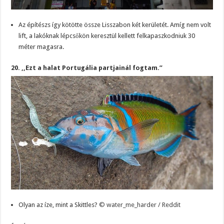
Az építészs így kötötte össze Lisszabon két kerületét. Amíg nem volt
lift, a lakóknak lépcsőkön keresztül kellett felkapaszkodniuk 30
méter magasra.
20. ,,Ezt a halat Portugália partjainál fogtam.”
Olyan az íze, mint a Skittles?
© water_me_harder / Reddit