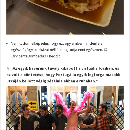
Nem tudom elképzelni, hogy ezt egy ember mindenféle
egészségügyi kockázat nélkül meg tudja enni egészben.
©
DrVicenteBombadas / Reddit
4. ,,Az egyik haverunk tavaly kikapott a virtuális fociban, és
az volt a büntetése, hogy Portugália egyik legforgalmasabb
utcáján kellett végig sétálnia ebben a ruhában.”