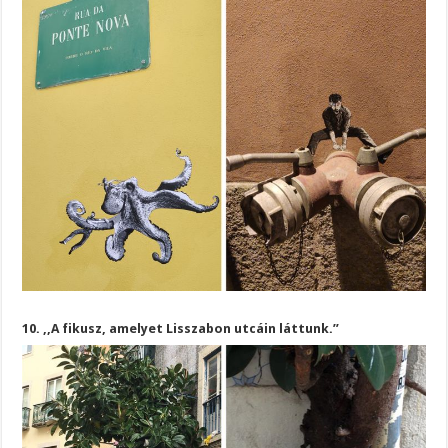
10. ,,A fikusz, amelyet Lisszabon utcáin láttunk.”