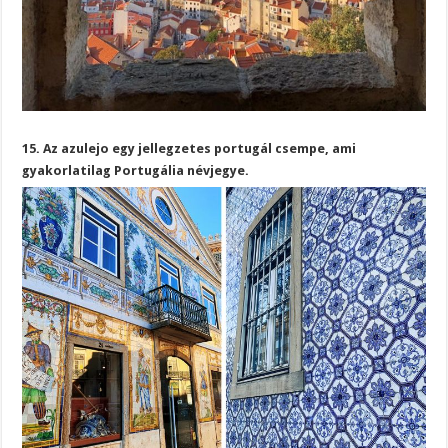
15. Az azulejo egy jellegzetes portugál csempe, ami
gyakorlatilag Portugália névjegye.