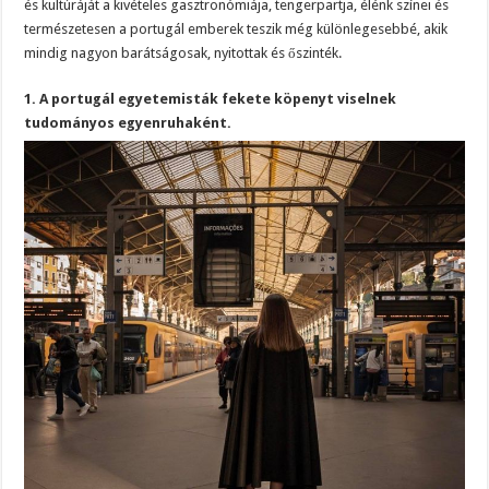
és kultúráját a kivételes gasztronómiája, tengerpartja, élénk színei és
természetesen a portugál emberek teszik még különlegesebbé, akik
mindig nagyon barátságosak, nyitottak és őszinték.
1. A portugál egyetemisták fekete köpenyt viselnek
tudományos egyenruhaként.