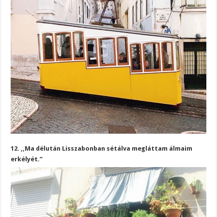
12. ,,Ma délután Lisszabonban sétálva megláttam álmaim
erkélyét.”