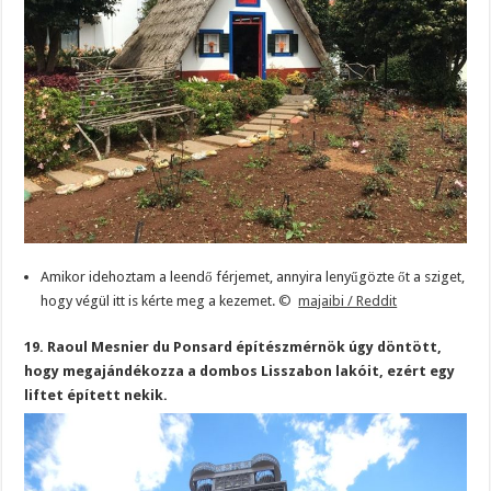
Amikor idehoztam a leendő férjemet, annyira lenyűgözte őt a sziget,
hogy végül itt is kérte meg a kezemet.
©
majaibi / Reddit
19. Raoul Mesnier du Ponsard építészmérnök úgy döntött,
hogy megajándékozza a dombos Lisszabon lakóit, ezért egy
liftet épített nekik.