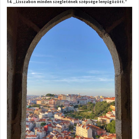
14. ,,Lisszabon minden szegletének szépsége lenyűgözött.”