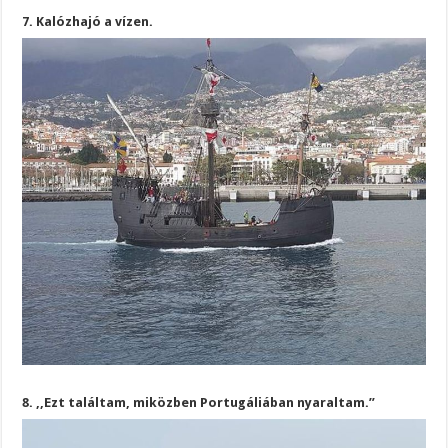
7. Kalózhajó a vízen.
8. ,,Ezt találtam, miközben Portugáliában nyaraltam.”