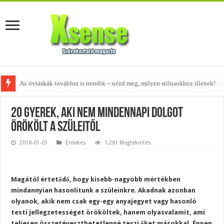
Az övtáskák továbbra is trendik – nézd meg, milyen stílusokhoz illenek!
20 gyerek, aki nem mindennapi dolgot
örökölt a szüleitől
2018-01-03
Érdekes
1,281 Megtekintés
Magától értetődő, hogy kisebb-nagyobb mértékben
mindannyian hasonlítunk a szüleinkre. Akadnak azonban
olyanok, akik nem csak egy-egy anyajegyet vagy hasonló
testi jellegzetességet örököltek, hanem olyasvalamit, ami
teljesen összetéveszthetetlenné teszi őket másokkal. Éppen