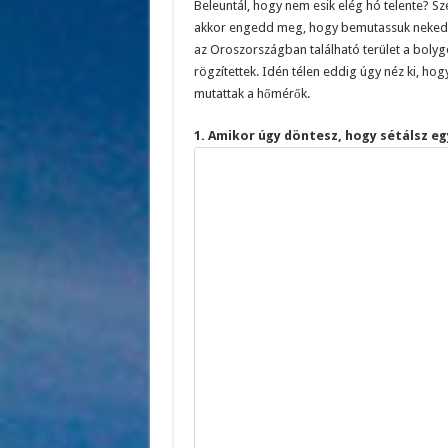
Beleuntál, hogy nem esik elég hó telente? S
akkor engedd meg, hogy bemutassuk neked Ja
az Oroszországban található terület a bolyg
rögzítettek. Idén télen eddig úgy néz ki, ho
mutattak a hőmérők.
1. Amikor úgy döntesz, hogy sétálsz egy