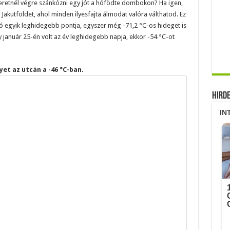
zeretnél végre szánkózni egy jót a hófödte dombokon? Ha igen,
kutföldet, ahol minden ilyesfajta álmodat valóra válthatod. Ez
ó egyik leghidegebb pontja, egyszer még -71,2 °C-os hideget is
gy január 25-én volt az év leghidegebb napja, ekkor -54 °C-ot
et az utcán a -46 °C-ban.
Hird