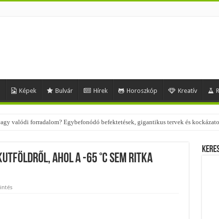
d
Képek
Bulvár
Hírek
Horoszkóp
Kreatív
R
 – nézd meg, milyen stílusokhoz illenek!
Kere
kutföldről, ahol a -65 °C sem ritka
intés