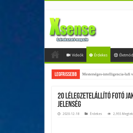
Videók
Érdekes
Életmó
Legfrissebb
Az övtáskák továbbra is trendik
20 lélegzetelállító fotó Ja
jelenség
2020-12-18
Érdekes
2,955 Megtek