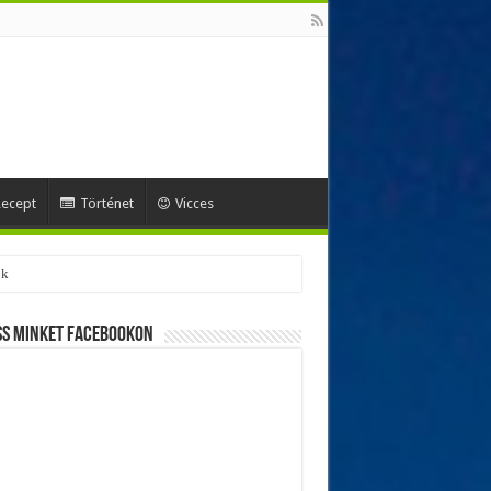
ecept
Történet
Vicces
ss minket Facebookon