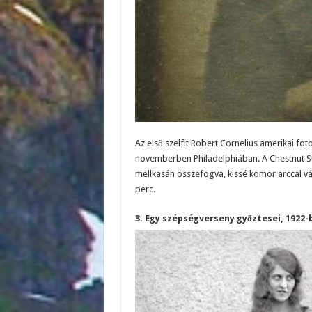
Az első szelfit Robert Cornelius amerikai fo
novemberben Philadelphiában. A Chestnut Str
mellkasán összefogva, kissé komor arccal vár
perc.
3. Egy szépségverseny győztesei, 1922-b