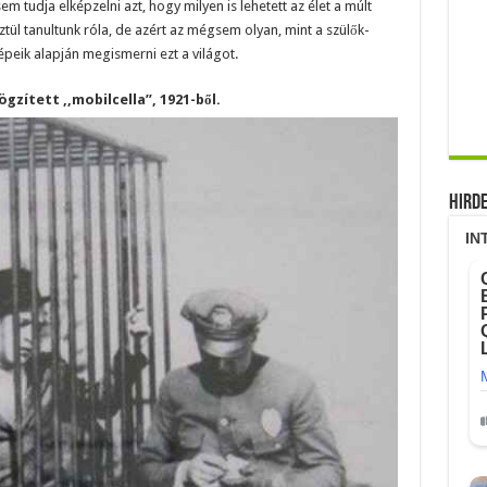
em tudja elképzelni azt, hogy milyen is lehetett az élet a múlt
ztül tanultunk róla, de azért az mégsem olyan, mint a szülők-
képeik alapján megismerni ezt a világot.
gzített ,,mobilcella”, 1921-ből.
Hird