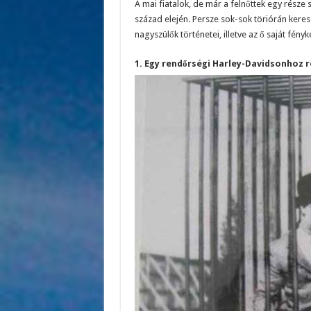
A mai fiatalok, de már a felnőttek egy része s
század elején. Persze sok-sok töriórán keres
nagyszülők történetei, illetve az ő saját fény
1. Egy rendőrségi Harley-Davidsonhoz rö