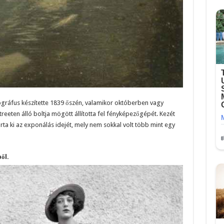
tográfus készítette 1839 őszén, valamikor októberben vagy
eeten álló boltja mögött állította fel fényképezőgépét. Kezét
ta ki az exponálás idejét, mely nem sokkal volt több mint egy
ől.