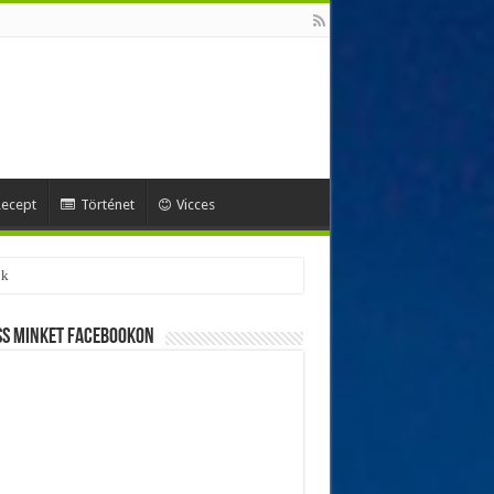
ecept
Történet
Vicces
ss minket Facebookon