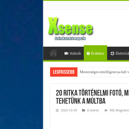
Videók
Érdekes
Életmó
Legfrissebb
Az övtáskák továbbra is trendik
20 ritka történelmi fotó, 
tehetünk a múltba
2020-10-09
Érdekes
892 Megtekin