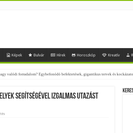
d
Képek
Bulvár
Hírek
Horoszkóp
Kreatív
R
 – nézd meg, milyen stílusokhoz illenek!
Kere
melyek segítségével izgalmas utazást
tés