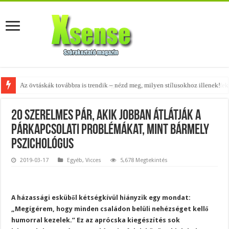
Az övtáskák továbbra is trendik – nézd meg, milyen stílusokhoz illenek!
A tökéletes táskák férfiaknak – fedezd fel az 5 legjobb fazont!
20 szerelmes pár, akik jobban átlátják a
párkapcsolati problémákat, mint bármely
pszichológus
2019-03-17
Egyéb
,
Vicces
5,678 Megtekintés
A házassági esküből kétségkívül hiányzik egy mondat:
„Megígérem, hogy minden családon belüli nehézséget kellő
humorral kezelek.” Ez az aprócska kiegészítés sok