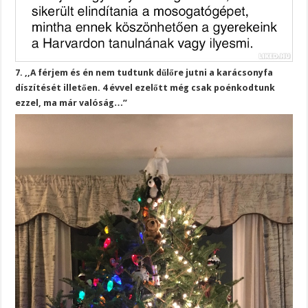
7. ,,A férjem és én nem tudtunk dűlőre jutni a karácsonyfa
díszítését illetően. 4 évvel ezelőtt még csak poénkodtunk
ezzel, ma már valóság…”