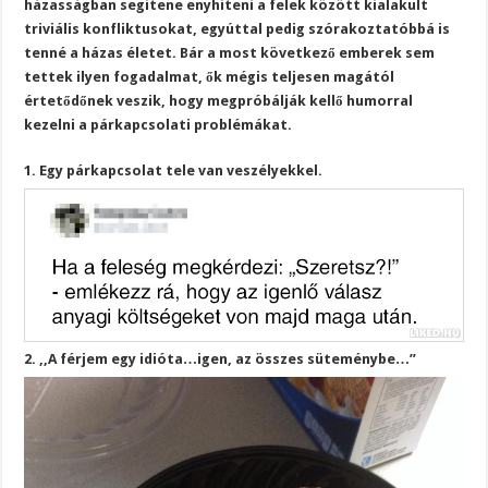
házasságban segítene enyhíteni a felek között kialakult
triviális konfliktusokat, egyúttal pedig szórakoztatóbbá is
tenné a házas életet. Bár a most következő emberek sem
tettek ilyen fogadalmat, ők mégis teljesen magától
értetődőnek veszik, hogy megpróbálják kellő humorral
kezelni a párkapcsolati problémákat.
1. Egy párkapcsolat tele van veszélyekkel.
2. ,,A férjem egy idióta…igen, az összes süteménybe…”