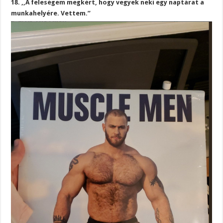
18. ,,A feleségem megkért, hogy vegyek neki egy naptárat a
munkahelyére. Vettem.”