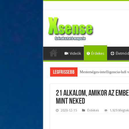
Videók
Érdekes
Életmó
Legfrissebb
Az övtáskák továbbra is trendik
21 alkalom, amikor az embe
mint neked
2020-12-15
Érdekes
1,929 Megtek