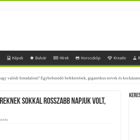
d
Képek
Bulvár
Hírek
Horoszkóp
Kreatív
R
 – nézd meg, milyen stílusokhoz illenek!
Kere
reknek sokkal rosszabb napjuk volt,
intés