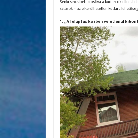
Senki sincs bebiztosítva a kudarcok ellen. L
sztárok – az elkerülhetetlen kudarc lehetőség
1. ,,A felújítás közben véletlenül kibo