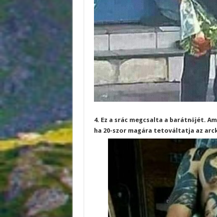
4. Ez a srác megcsalta a barátnőjét. A
ha 20-szor magára tetováltatja az arck