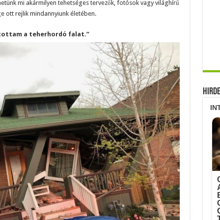
ehetünk mi akármilyen tehetséges tervezők, fotósok vagy világhírű
e ott rejlik mindannyiunk életében.
ntottam a teherhordó falat.”
Hird