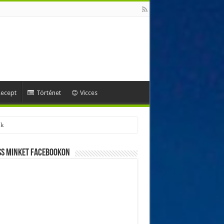
ecept
Történet
Vicces
ss minket Facebookon