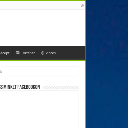
ecept
Történet
Vicces
ok
ss minket Facebookon