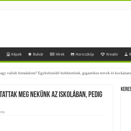
d
Képek
Bulvár
Hírek
Horoszkóp
Kreatív
R
 vagy valódi forradalom? Egybefonódó befektetések, gigantikus tervek és kockázat
 – nézd meg, milyen stílusokhoz illenek!
Kere
tattak meg nekünk az iskolában, pedig
tés