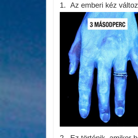
1.
Az emberi kéz változ
2.
Ez történik, amikor be