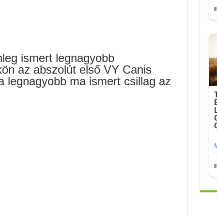
nleg ismert legnagyobb
kön az abszolút első VY Canis
 a legnagyobb ma ismert csillag az