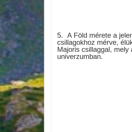
5.
A Föld mérete a jele
csillagokhoz mérve, élü
Majoris csillaggal, mely
univerzumban.