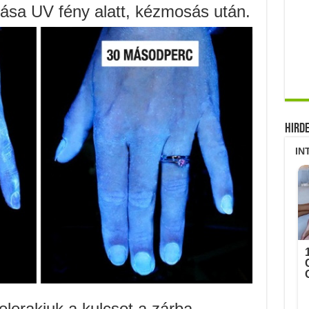
ása UV fény alatt, kézmosás után.
Hird
lerakjuk a kulcsot a zárba.