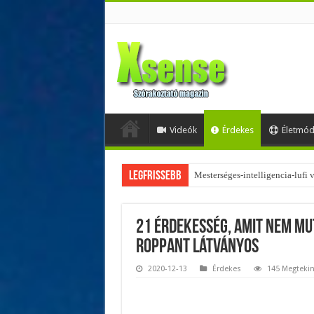
Videók
Érdekes
Életmó
Legfrissebb
Mesterséges-intelligencia-lufi
Az övtáskák továbbra is trendik
21 érdekesség, amit nem mu
roppant látványos
2020-12-13
Érdekes
145 Megtekin