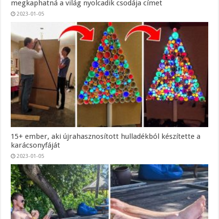
megkaphatná a világ nyolcadik csodája címet
2023-01-05
15+ ember, aki újrahasznosított hulladékból készítette a
karácsonyfáját
2023-01-05