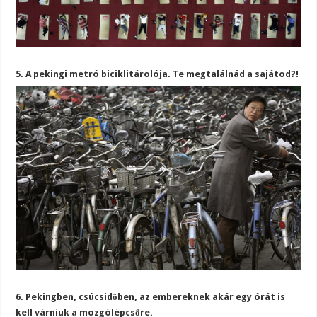
5. A pekingi metró biciklitárolója. Te megtalálnád a sajátod?!
6. Pekingben, csúcsidőben, az embereknek akár egy órát is
kell várniuk a mozgólépcsőre.