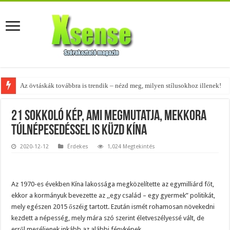
A tökéletes táskák férfiaknak – fedezd fel az 5 legjobb fazont!
21 sokkoló kép, ami megmutatja, mekkora
túlnépesedéssel is küzd Kína
2020-12-12
Érdekes
1,024 Megtekintés
Az 1970-es években Kína lakossága megközelítette az egymilliárd főt,
ekkor a kormányuk bevezette az ,,egy család – egy gyermek” politikát,
mely egészen 2015 őszéig tartott. Ezután ismét rohamosan növekedni
kezdett a népesség, mely mára szó szerint életveszélyessé vált, de
erről meséljenek inkább az alábbi fényképek.