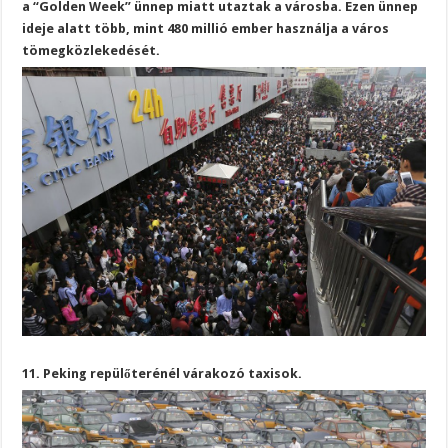
a “Golden Week” ünnep miatt utaztak a városba. Ezen ünnep
ideje alatt több, mint 480 millió ember használja a város
tömegközlekedését.
11. Peking repülőterénél várakozó taxisok.