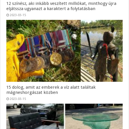
12 színész, aki inkább veszített milliókat, minthogy újra
eljátssza ugyanazt a karaktert a folytatásban
2023-03-15
15 dolog, amit az emberek a víz alatt találtak
mágneshorgászat közben
2023-03-15