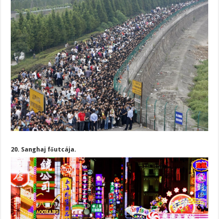
20. Sanghaj főutcája.