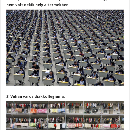
nem volt nekik hely a termekben.
3. Vuhan város diákkollégiuma.