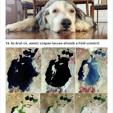
16. Az Aral-tó, amint szépen lassan eltűnik a Föld színéről.