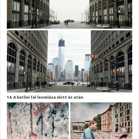
14. A berlini fal leomlása előtt és után.