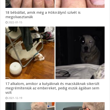
18 bébiállat, amik még a Hókirálynő szívét is
megolvasztanák
2022-01-15
17 alkalom, amikor a kutyáknak és macskáknak sikerült
megrémíteniük az embereket, pedig eszük ágában sem
volt
2021-12-19