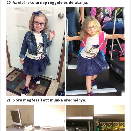
20. Az első iskolai nap reggele és délutánja.
21. 5 óra megfeszített munka eredménye.