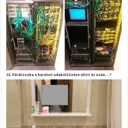
22. Fürdőszoba a barátnő odaköltözése előtt és után… ?