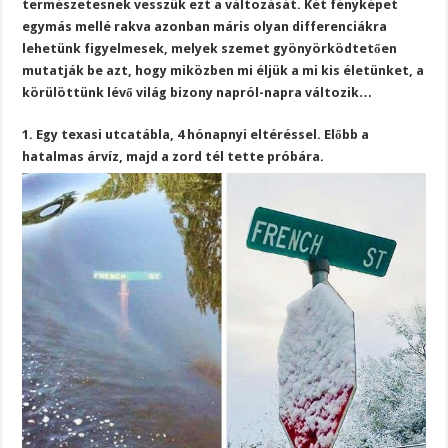
természetesnek vesszük ezt a változását. Két fényképet
egymás mellé rakva azonban máris olyan differenciákra
lehetünk figyelmesek, melyek szemet gyönyörködtetően
mutatják be azt, hogy miközben mi éljük a mi kis életünket, a
körülöttünk lévő világ bizony napról-napra változik…
1. Egy texasi utcatábla, 4 hónapnyi eltéréssel. Előbb a
hatalmas árvíz, majd a zord tél tette próbára.