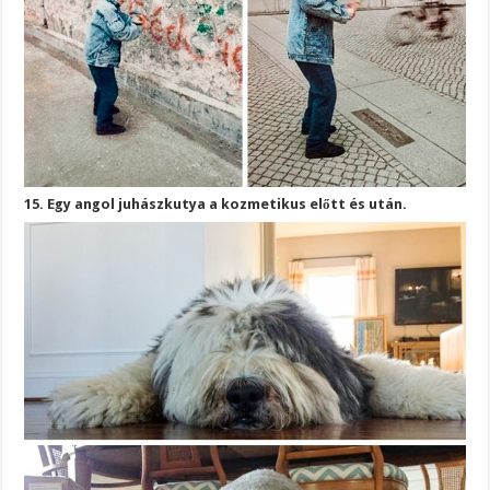
15. Egy angol juhászkutya a kozmetikus előtt és után.