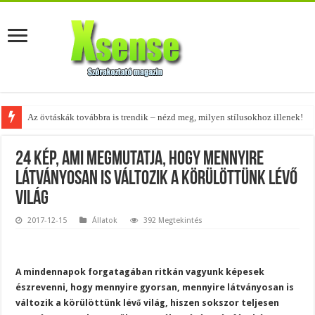
A tökéletes táskák férfiaknak – fedezd fel az 5 legjobb fazont!
24 kép, ami megmutatja, hogy mennyire
látványosan is változik a körülöttünk lévő
világ
2017-12-15
Állatok
392 Megtekintés
A mindennapok forgatagában ritkán vagyunk képesek
észrevenni, hogy mennyire gyorsan, mennyire látványosan is
változik a körülöttünk lévő világ, hiszen sokszor teljesen