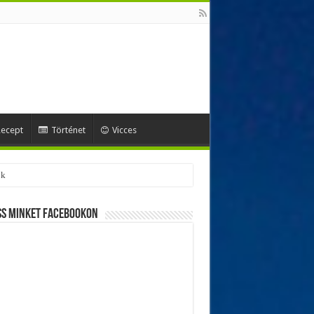
ecept
Történet
Vicces
ss minket Facebookon