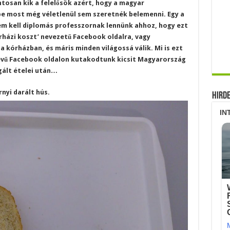
tosan kik a felelősök azért, hogy a magyar
e most még véletlenül sem szeretnék belemenni. Egy a
em kell diplomás professzornak lennünk ahhoz, hogy ezt
órházi koszt’ nevezetű Facebook oldalra, vagy
 kórházban, és máris minden világossá válik. Mi is ezt
nevű Facebook oldalon kutakodtunk kicsit Magyarország
gált ételei után…
rnyi darált hús.
Hird