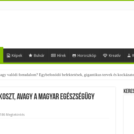
d
Képek
Bulvár
Hírek
Horoszkóp
Kreatív
R
 – nézd meg, milyen stílusokhoz illenek!
Kere
koszt, avagy a magyar egészségügy
,186 Megtekintés