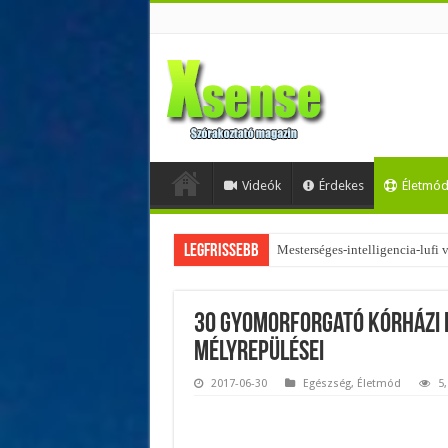
Videók
Érdekes
Életmó
Legfrissebb
Az övtáskák továbbra is trendik
30 gyomorforgató kórházi 
mélyrepülései
2017-06-30
Egészség
,
Életmód
5