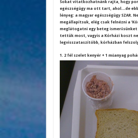
Sokat vitatkozhatnánk rajta, hogy pon
egészségügy ma ott tart, ahol…de ebb
lényeg: a magyar egészségügy SZAR. N
megállapítsuk, elég csak felnézni a ‘K
meglátogatni egy beteg ismerősünket a
tettük most, vagyis a Kórházi koszt 
legvisszataszítóbb, kórházban felszol
1. 2 fél szelet kenyér + 1 műanyag pohá