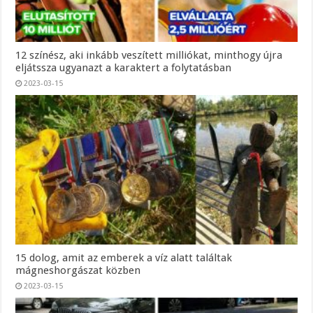
12 színész, aki inkább veszített milliókat, minthogy újra
eljátssza ugyanazt a karaktert a folytatásban
2023-03-15
15 dolog, amit az emberek a víz alatt találtak
mágneshorgászat közben
2023-03-15