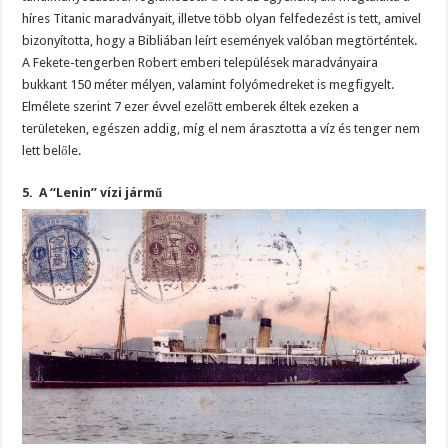
híres Titanic maradványait, illetve több olyan felfedezést is tett, amivel
bizonyította, hogy a Bibliában leírt események valóban megtörténtek.
A Fekete-tengerben Robert emberi települések maradványaira
bukkant 150 méter mélyen, valamint folyómedreket is megfigyelt.
Elmélete szerint 7 ezer évvel ezelőtt emberek éltek ezeken a
területeken, egészen addig, míg el nem árasztotta a víz és tenger nem
lett belőle.
5. A “Lenin” vízi jármű