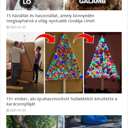
15 háziállat és haszonállat, amely könnyedén
megkaphatná a világ nyolcadik csodája címet
2023-01-05
15+ ember, aki újrahasznosított hulladékból készítette a
karácsonyfáját
2023-01-05