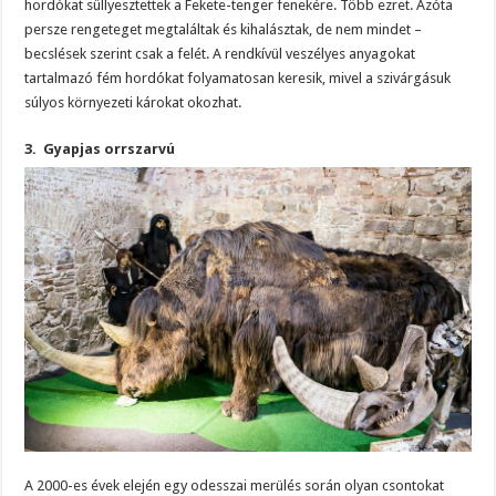
hordókat süllyesztettek a Fekete-tenger fenekére. Több ezret. Azóta
persze rengeteget megtaláltak és kihalásztak, de nem mindet –
becslések szerint csak a felét. A rendkívül veszélyes anyagokat
tartalmazó fém hordókat folyamatosan keresik, mivel a szivárgásuk
súlyos környezeti károkat okozhat.
3. Gyapjas orrszarvú
A 2000-es évek elején egy odesszai merülés során olyan csontokat