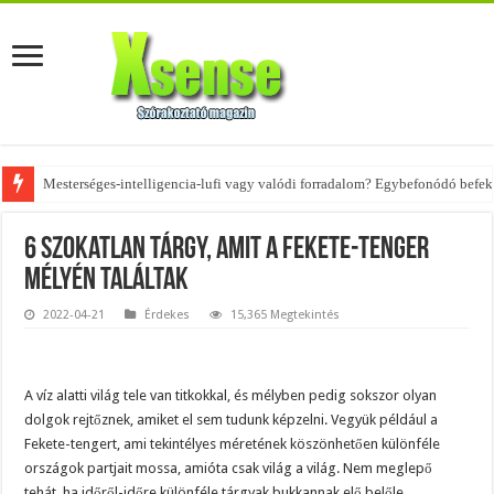
Az övtáskák továbbra is trendik – nézd meg, milyen stílusokhoz illenek!
6 szokatlan tárgy, amit a Fekete-tenger
mélyén találtak
2022-04-21
Érdekes
15,365 Megtekintés
A víz alatti világ tele van titkokkal, és mélyben pedig sokszor olyan
dolgok rejtőznek, amiket el sem tudunk képzelni. Vegyük például a
Fekete-tengert, ami tekintélyes méretének köszönhetően különféle
országok partjait mossa, amióta csak világ a világ. Nem meglepő
tehát, ha időről-időre különféle tárgyak bukkannak elő belőle.