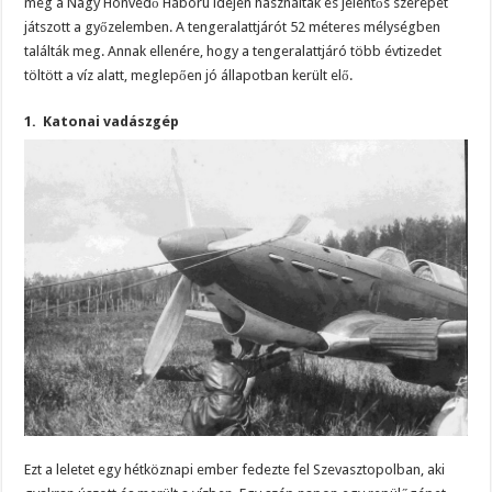
még a Nagy Honvédő Háború idején használtak és jelentős szerepet
játszott a győzelemben. A tengeralattjárót 52 méteres mélységben
találták meg. Annak ellenére, hogy a tengeralattjáró több évtizedet
töltött a víz alatt, meglepően jó állapotban került elő.
1. Katonai vadászgép
Ezt a leletet egy hétköznapi ember fedezte fel Szevasztopolban, aki