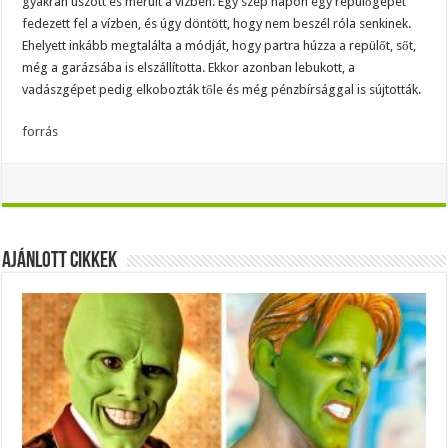
gyakran úszott és merült a vízben. Egy szép napon egy repülőgépet
fedezett fel a vízben, és úgy döntött, hogy nem beszél róla senkinek.
Ehelyett inkább megtalálta a módját, hogy partra húzza a repülőt, sőt,
még a garázsába is elszállította. Ekkor azonban lebukott, a
vadászgépet pedig elkobozták tőle és még pénzbírsággal is sújtották.
forrás
Ajánlott Cikkek