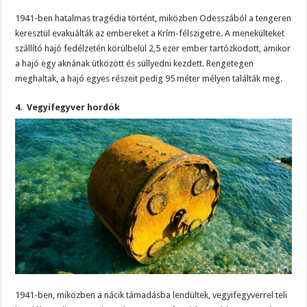
1941-ben hatalmas tragédia történt, miközben Odesszából a tengeren
keresztül evakuálták az embereket a Krím-félszigetre. A menekülteket
szállító hajó fedélzetén körülbelül 2,5 ezer ember tartózkodott, amikor
a hajó egy aknának ütközött és süllyedni kezdett. Rengetegen
meghaltak, a hajó egyes részeit pedig 95 méter mélyen találták meg.
4. Vegyifegyver hordók
1941-ben, miközben a nácik támadásba lendültek, vegyifegyverrel teli