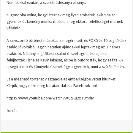
Nem sokkal ezután, a szerett édesanya elhunyt.
Ki gondolta volna, hogy léteznek még ilyen emberek, akik 5 saját
gyermek és kemény munka mellett , még ekkora felelősséget mernek
vállalni?
A szívszorító történet másokat is megérintett, és FOX5 és 10 segítőkész
család jóvoltából, egy hihetetlen ajándékkal lepték meg az új népes
családot. Néhány segítőkész család összefogott, és teljesen
felújították Tisha és Kevin lakását, és be is bútorozták, hogy ezáltal ők
is segítsenek és könnyebbítsenek úgy a gyerekek, mint a szülők életén.
Ez a megható történet visszaadja az emberiségbe vetett hitünket.
Kérjük, hogy oszd meg barátaiddal is a Facebook-on!
https://www.youtube.com/watch?v=0qKu2xT9mdM
forrás