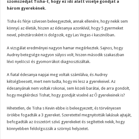
szomszédját Tisha-t, hogy ez idő alatt viselje gondját a
három gyerekének.
Tisha és férje szívesen beleegyeztek, annak ellenére, hogy nekik sem
könnyű az életük, hiszen az édesanya azonkívül, hogy 5 gyermeket
nevel, pénztárosként is dolgozik, egy Las Vegas-i kaszinóban.
A vizsgálat eredményei nagyon hamar megérkeztek. Sajnos, hogy
Audrey betegsége nagyon súlyos volt, hiszen második szakaszban
lévő nyelőcső és gyomorrákot diagnosztizáltak.
A fiatal édesanya napjai meg voltak számlálva, és Audrey
kétségbeesett, mert nem tudta, hogy mi lesz a gyerekeivel. Az
édesanyának nem voltak rokonai, sem közeli barátai, de arra gondolt,
hogy megkérdezi Tishat, hogy gondját viselné az Ő gyerekeinek is?
Hihetetlen, de Tisha s Kevin ebbe is beleegyezett, és törvényesen
örökbe fogadták a 3 gyereket. Szeretettel megnyitották lakásuk ajtaját,
befogadták az összetört szívű gyerekeket és segítettek nekik, hogy
könnyebben feldolgozzák a szörnyű helyzetet.