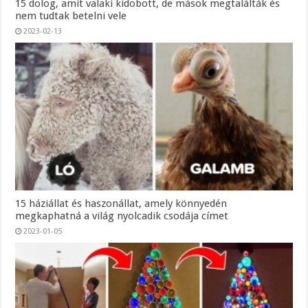
15 dolog, amit valaki kidobott, de mások megtalálták és
nem tudtak betelni vele
2023-02-13
15 háziállat és haszonállat, amely könnyedén
megkaphatná a világ nyolcadik csodája címet
2023-01-05