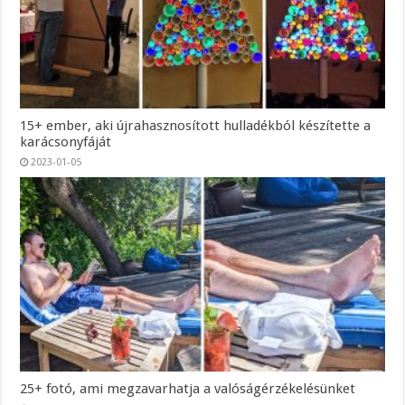
15+ ember, aki újrahasznosított hulladékból készítette a
karácsonyfáját
2023-01-05
25+ fotó, ami megzavarhatja a valóságérzékelésünket