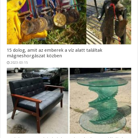
15 dolog, amit az emberek a víz alatt találtak
mágneshorgászat közben
2023-03-15