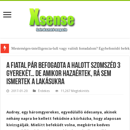
Az övtáskák továbbra is trendik – nézd meg, milyen stílusokhoz illenek!
A fiatal pár befogadta a halott szomszéd 3
gyerekét… de amikor hazaértek, rá sem
ismertek a lakásukra
2017-01-20
Érdekes
11,267 Megtekintés
Audrey, egy háromgyerekes, egyedülálló édesanya, akinek
néhány napra be kellett feküdnie a kórházba, hogy alaposan
kivizsgálják. Mielőtt befeküdt volna, megkérte kedves