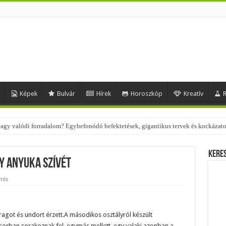
d
Képek
Bulvár
Hírek
Horoszkóp
Kreatív
R
 vagy valódi forradalom? Egybefonódó befektetések, gigantikus tervek és kockázat
 – nézd meg, milyen stílusokhoz illenek!
Kere
y anyuka szívét
tés
ragot és undort érzett.A másodikos osztályról készült
orban sorakoznak fel, egymás mellett, egy valaki azonban a