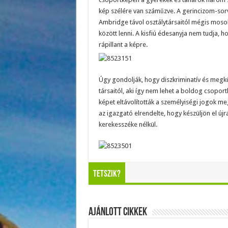
kép szélére van száműzve. A gerincizom-sorv
Ambridge távol osztálytársaitól mégis mosoly
között lenni. A kisfiú édesanyja nem tudja,
rápillant a képre.
Úgy gondolják, hogy diszkriminatív és megkül
társaitól, aki így nem lehet a boldog csoport
képet eltávolították a személyiségi jogok m
az igazgató elrendelte, hogy készüljön el újra
kerekesszéke nélkül.
Tetszik?
Ajánlott Cikkek