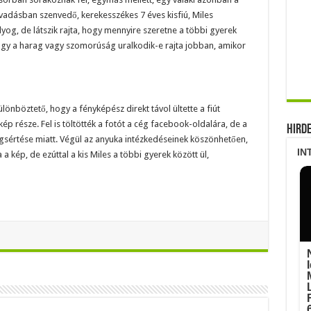
adásban szenvedő, kerekesszékes 7 éves kisfiú, Miles
og, de látszik rajta, hogy mennyire szeretne a többi gyerek
 hogy a harag vagy szomorúság uralkodik-e rajta jobban, amikor
önböztető, hogy a fényképész direkt távol ültette a fiút
kép része. Fel is töltötték a fotót a cég facebook-oldalára, de a
Hird
egsértése miatt. Végül az anyuka intézkedéseinek köszönhetően,
 a kép, de ezúttal a kis Miles a többi gyerek között ül,