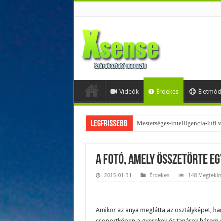
Videók
Érdekes
Életmó
Legfrissebb
Mesterséges-intelligencia-lufi
Az övtáskák továbbra is trendik
A fotó, amely összetörte eg
2015-01-31
Érdekes
148 Megtekin
Amikor az anya meglátta az osztályképet, ha
csoportképen a gyerekek és tanárok három s