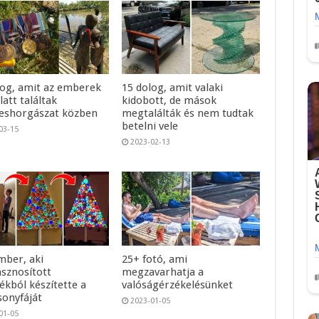
log, amit az emberek
15 dolog, amit valaki
alatt találtak
kidobott, de mások
shorgászat közben
megtalálták és nem tudtak
betelni vele
03-15
2023-02-13
mber, aki
25+ fotó, ami
asznosított
megzavarhatja a
ékból készítette a
valóságérzékelésünket
sonyfáját
2023-01-05
01-05