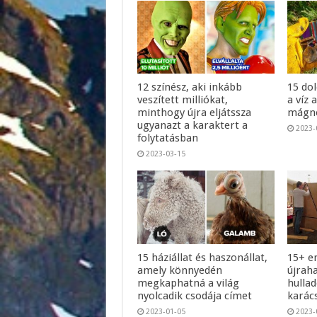
12 színész, aki inkább
15 do
veszített milliókat,
a víz 
minthogy újra eljátssza
mágne
ugyanazt a karaktert a
2023-
folytatásban
2023-03-15
15 háziállat és haszonállat,
15+ e
amely könnyedén
újrah
megkaphatná a világ
hullad
nyolcadik csodája címet
karác
2023-01-05
2023-