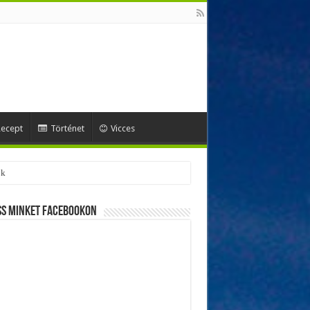
ecept
Történet
Vicces
ok
ss minket Facebookon