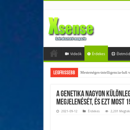
Videók
Érdekes
Életmó
Legfrissebb
Az övtáskák továbbra is trendik
A genetika nagyon különleg
megjelenését, és ezt most 1
2021-09-12
Érdekes
2,201 Megtek