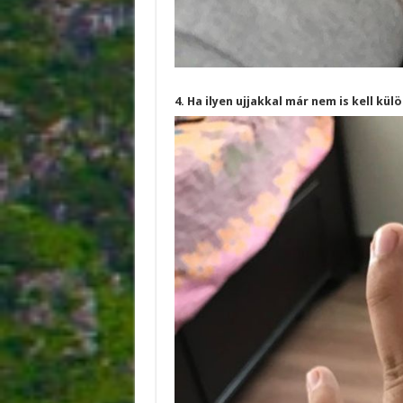
4. Ha ilyen ujjakkal már nem is kell kü