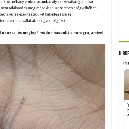
nk, de néhány embertársunkat olyan szokatlan genetikai
eg nem találhatóak meg másokban. Kezdetben szégyellték és
ek is ők, és ezek teszik őket különlegessé és
erneten is felvállalták az egyediségüket.
hal okozta, és meglepő módon hasonlít a horogra, amivel
Hird