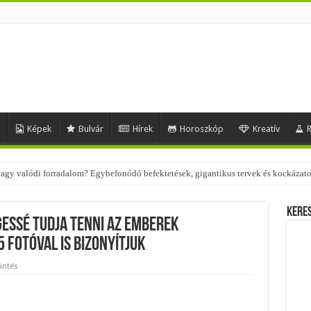
d
Képek
Bulvár
Hírek
Horoszkóp
Kreatív
R
 – nézd meg, milyen stílusokhoz illenek!
Kere
essé tudja tenni az emberek
5 fotóval is bizonyítjuk
intés