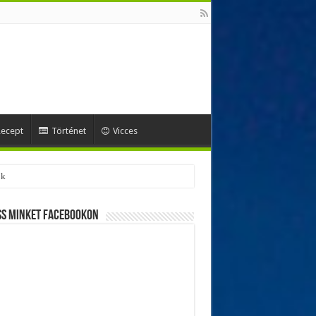
ecept
Történet
Vicces
ss minket Facebookon