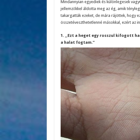
Mindannyian egyediek és különlegesek vagyu
jellemzőkkel áldotta meg az ég, amik tényl
takargatták ezeket, de mára rájöttek, hogy ez
összetéveszthetetlenné másokkal, ezért az int
1. ,,Ezt a heget egy rosszul kifogott 
a halat fogtam.”