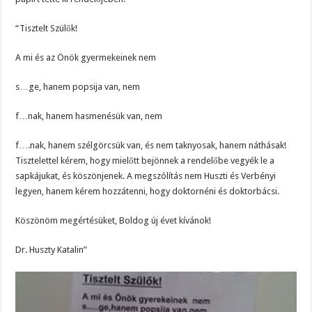
“Tisztelt Szülők!
A mi és az Önök gyermekeinek nem
s…ge, hanem popsija van, nem
f…nak, hanem hasmenésük van, nem
f….nak, hanem szélgörcsük van, és nem taknyosak, hanem náthásak!
Tisztelettel kérem, hogy mielőtt bejönnek a rendelőbe vegyék le a
sapkájukat, és köszönjenek. A megszólítás nem Huszti és Verbényi
legyen, hanem kérem hozzátenni, hogy doktornéni és doktorbácsi.
Köszönöm megértésüket, Boldog új évet kívánok!
Dr. Huszty Katalin”