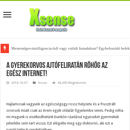
Mesterséges-intelligencia-lufi vagy valódi forradalom? Egybefonódó befekt
Az övtáskák továbbra is trendik – nézd meg, milyen stílusokhoz illenek!
A gyerekorvos ajtófeliratán röhög az
egész internet!
2016-10-07
Vicces
46,690 Megtekintés
Hajlamosak vagyunk az egészségügy rossz helyzete és a frusztrált
orvosok miatt csak az érem egyik oldalát figyelembe venni. Pedig néha
mi magunk is viselkedhetünk bunkón ráadásul egyeseket gyermekük
jelenléte sem tart vissza. Ezt elégelte meg egy doktornő, aki ezt a
papírt tette ki rendelőjében: