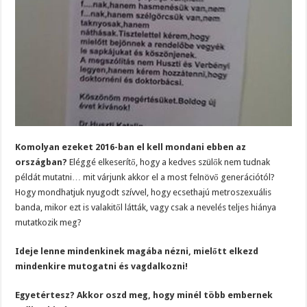
Komolyan ezeket 2016-ban el kell mondani ebben az
országban?
Eléggé elkeserítő, hogy a kedves szülők nem tudnak
példát mutatni… mit várjunk akkor el a most felnövő generációtól?
Hogy mondhatjuk nyugodt szívvel, hogy ecsethajú metroszexuális
banda, mikor ezt is valakitől látták, vagy csak a nevelés teljes hiánya
mutatkozik meg?
Ideje lenne mindenkinek magába nézni, mielőtt elkezd
mindenkire mutogatni és vagdalkozni!
Egyetértesz? Akkor oszd meg, hogy minél több embernek