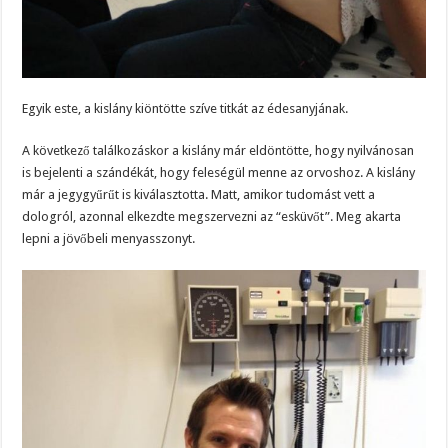
Egyik este, a kislány kiöntötte szíve titkát az édesanyjának.
A következő találkozáskor a kislány már eldöntötte, hogy nyilvánosan
is bejelenti a szándékát, hogy feleségül menne az orvoshoz. A kislány
már a jegygyűrűt is kiválasztotta. Matt, amikor tudomást vett a
dologról, azonnal elkezdte megszervezni az “esküvőt”. Meg akarta
lepni a jövőbeli menyasszonyt.