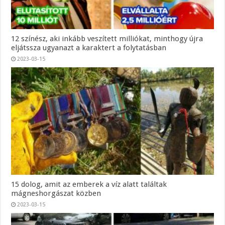
12 színész, aki inkább veszített milliókat, minthogy újra
eljátssza ugyanazt a karaktert a folytatásban
2023-03-15
15 dolog, amit az emberek a víz alatt találtak
mágneshorgászat közben
2023-03-15