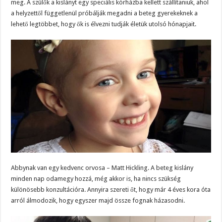
meg. A szülők a kislányt egy speciális kórházba kellett szállítaniuk, ahol
a helyzettől függetlenül próbálják megadni a beteg gyerekeknek a
lehető legtöbbet, hogy ők is élvezni tudják életük utolsó hónapjait.
Abbynak van egy kedvenc orvosa – Matt Hickling. A beteg kislány
minden nap odamegy hozzá, még akkor is, ha nincs szükség
különösebb konzultációra. Annyira szereti őt, hogy már 4 éves kora óta
arról álmodozik, hogy egyszer majd össze fognak házasodni.