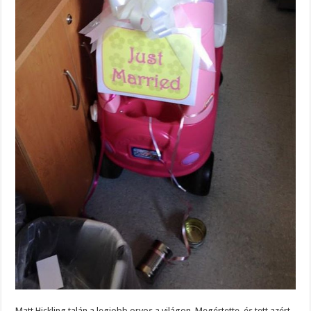
Matt Hickling talán a legjobb orvos a világon. Megértette, és tett azért,