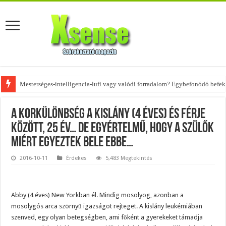
Az övtáskák továbbra is trendik – nézd meg, milyen stílusokhoz illenek!
A korkülönbség a kislány (4 éves) és férje
között, 25 év… de egyértelmű, hogy a szülők
miért egyeztek bele ebbe…
2016-10-11
Érdekes
5,483 Megtekintés
Abby (4 éves) New Yorkban él. Mindig mosolyog, azonban a
mosolygós arca szörnyű igazságot rejteget. A kislány leukémiában
szenved, egy olyan betegségben, ami főként a gyerekeket támadja