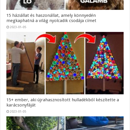
15 háziállat és haszonállat, amely könnyedén
megkaphatná a világ nyolcadik csodája címet
2023-01-05
15+ ember, aki újrahasznosított hulladékból készítette a
karácsonyfáját
2023-01-05