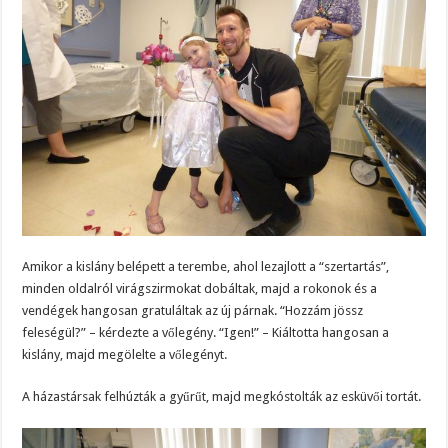
Amikor a kislány belépett a terembe, ahol lezajlott a “szertartás”,
minden oldalról virágszirmokat dobáltak, majd a rokonok és a
vendégek hangosan gratuláltak az új párnak. “Hozzám jössz
feleségül?” – kérdezte a vőlegény. “Igen!” – Kiáltotta hangosan a
kislány, majd megölelte a vőlegényt.
A házastársak felhúzták a gyűrűt, majd megkóstolták az esküvői tortát.