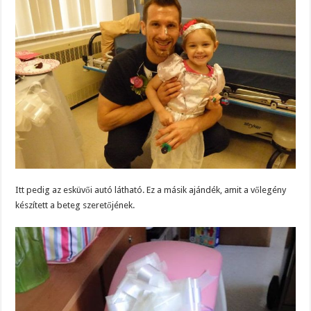
Itt pedig az esküvői autó látható. Ez a másik ajándék, amit a vőlegény
készített a beteg szeretőjének.