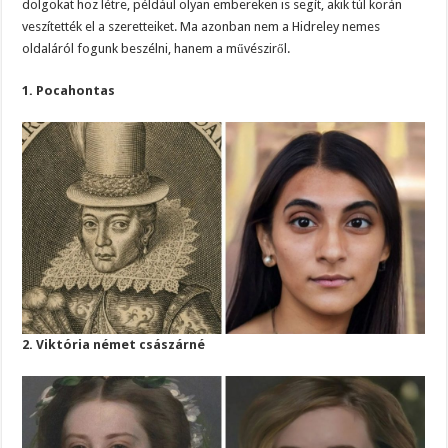
dolgokat hoz létre, például olyan embereken is segít, akik túl korán
veszítették el a szeretteiket. Ma azonban nem a Hidreley nemes
oldaláról fogunk beszélni, hanem a művésziről.
1. Pocahontas
2. Viktória német császárné