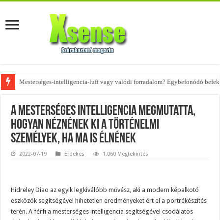
Az övtáskák továbbra is trendik – nézd meg, milyen stílusokhoz illenek!
A mesterséges intelligencia megmutatta,
hogyan néznének ki a történelmi
személyek, ha ma is élnének
2022-07-19
Érdekes
1,060 Megtekintés
Hidreley Diao az egyik legkiválóbb művész, aki a modern képalkotó
eszközök segítségével hihetetlen eredményeket ért el a portrékészítés
terén. A férfi a mesterséges intelligencia segítségével csodálatos