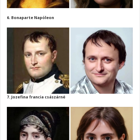
6. Bonaparte Napóleon
7. Jozefina francia császárné