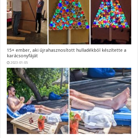
15+ ember, aki újrahasznosított hulladékból készítette a
karácsonyfáját
2023-01-05