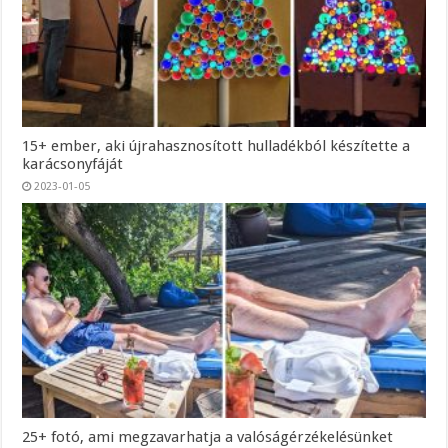
15+ ember, aki újrahasznosított hulladékból készítette a
karácsonyfáját
2023-01-05
25+ fotó, ami megzavarhatja a valóságérzékelésünket