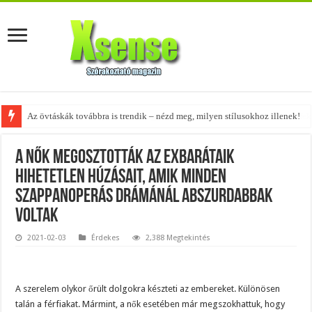
Az övtáskák továbbra is trendik – nézd meg, milyen stílusokhoz illenek!
A nők megosztották az exbarátaik
hihetetlen húzásait, amik minden
szappanoperás drámánál abszurdabbak
voltak
2021-02-03
Érdekes
2,388 Megtekintés
A szerelem olykor őrült dolgokra készteti az embereket. Különösen
talán a férfiakat. Mármint, a nők esetében már megszokhattuk, hogy