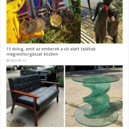
15 dolog, amit az emberek a víz alatt találtak
mágneshorgászat közben
2023-03-15