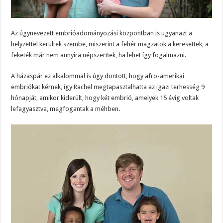
Az úgynevezett embrióadományozási központban is ugyanazt a
helyzettel kerültek szembe, miszerint a fehér magzatok a keresettek, a
feketék már nem annyira népszerűek, ha lehet így fogalmazni.
A házaspár ez alkalommal is úgy döntött, hogy afro-amerikai
embriókat kérnek, így Rachel megtapasztalhatta az igazi terhesség 9
hónapját, amikor kiderült, hogy két embrió, amelyek 15 évig voltak
lefagyasztva, megfogantak a méhben.