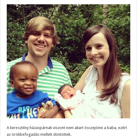
A keresztény házaspárnak viszont nem akart összejönni a baba, ezért
az örökbefogadás mellett döntöttek.