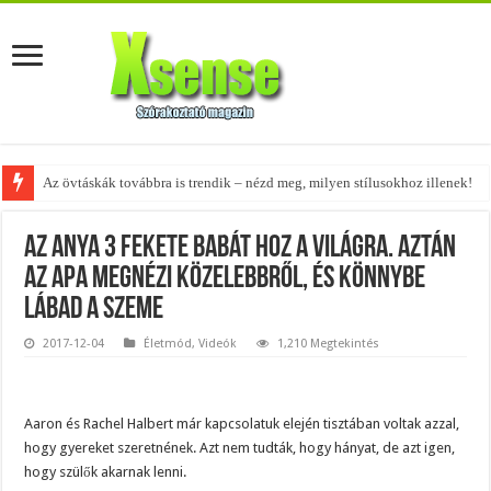
Az övtáskák továbbra is trendik – nézd meg, milyen stílusokhoz illenek!
Az anya 3 fekete babát hoz a világra. Aztán
az apa megnézi közelebbről, és könnybe
lábad a szeme
2017-12-04
Életmód
,
Videók
1,210 Megtekintés
Aaron és Rachel Halbert már kapcsolatuk elején tisztában voltak azzal,
hogy gyereket szeretnének. Azt nem tudták, hogy hányat, de azt igen,
hogy szülők akarnak lenni.