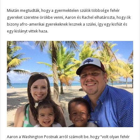
Miután megtudták, hogy a gyermektelen szülők többsége fehér
gyereket szeretne örökbe venni, Aaron és Rachel elhatározta, hogy ők
bizony afro-amerikai gyerekeknek lesznek a szülei, így egy kisfiút és
egy kislányt vittek haza.
Aaron a Washington Postnak arról számolt be. hogy “volt olyan fehér