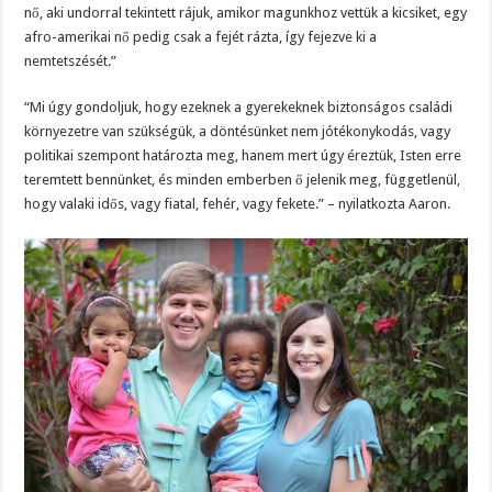
nő, aki undorral tekintett rájuk, amikor magunkhoz vettük a kicsiket, egy
afro-amerikai nő pedig csak a fejét rázta, így fejezve ki a
nemtetszését.”
“Mi úgy gondoljuk, hogy ezeknek a gyerekeknek biztonságos családi
környezetre van szükségük, a döntésünket nem jótékonykodás, vagy
politikai szempont határozta meg, hanem mert úgy éreztük, Isten erre
teremtett bennünket, és minden emberben ő jelenik meg, függetlenül,
hogy valaki idős, vagy fiatal, fehér, vagy fekete.” – nyilatkozta Aaron.