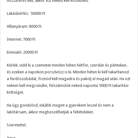
hozzáférés kell, akkor ezt neked kell kifizetned.
Lakásbérlés: 50000 Ft
Villanyáram: 8000 Ft
Internet: 7000 Ft
Ennivaló: 20000 Ft
Kérlek, vidd ki a szemetet minden héten hétfőn, szerdán és pénteken,
és ezeken a napokon porszívózz is ki. Minden héten ki kell takarítanod
a fürdőszobádat, főznöd kell magadra és pakolj el magad után. Ha ezt
nekem kell megcsinálni, felszámolok neked naponta 5000 Ft takarítási
költséget.
Ha úgy gondolod, inkább megint a gyerekem leszel és nem a
lakótársam, akkor megbeszélhetjük a feltételeket.
Szeretettel,
Anya