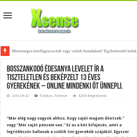
Az övtáskák továbbra is trendik – nézd meg, milyen stílusokhoz illenek!
Bosszankodó édesanya levelet ír a
tiszteletlen és beképzelt 13 éves
gyerekének – online mindenki őt ünnepli.
2016-09-02
Érdekes
,
Történet
8,850 Megtekintés
“Már elég nagy vagyok ahhoz, hogy saját magam döntsek.”
vagy “Már saját pénzem van.” Ez az a két kifejezés, amit a
legtöbbször hallanak a szülők tini gyerekük szájából. Egyszer