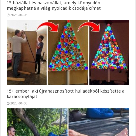
15 háziállat és haszonállat, amely könnyedén
megkaphatná a világ nyolcadik csodája címet
2023-01-05
15+ ember, aki újrahasznosított hulladékból készítette a
karácsonyfáját
2023-01-05