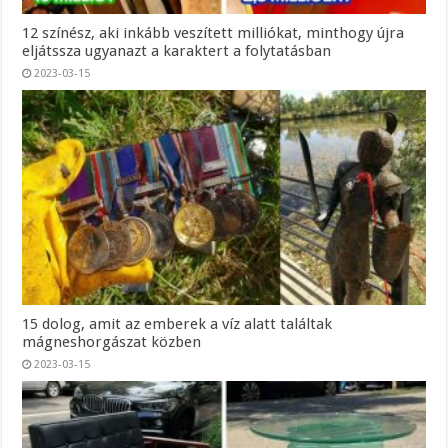
12 színész, aki inkább veszített milliókat, minthogy újra
eljátssza ugyanazt a karaktert a folytatásban
2023-03-15
15 dolog, amit az emberek a víz alatt találtak
mágneshorgászat közben
2023-03-15