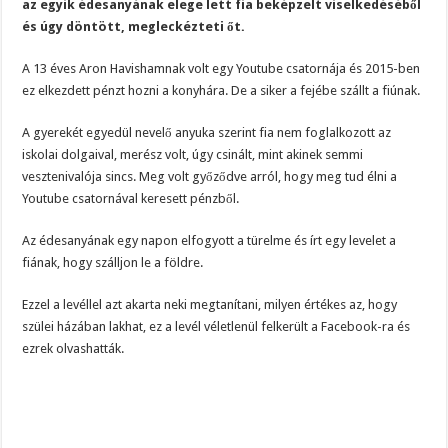
az egyik édesanyának elege lett fia beképzelt viselkedéséből
és úgy döntött, megleckézteti őt.
A 13 éves Aron Havishamnak volt egy Youtube csatornája és 2015-ben
ez elkezdett pénzt hozni a konyhára. De a siker a fejébe szállt a fiúnak.
A gyerekét egyedül nevelő anyuka szerint fia nem foglalkozott az
iskolai dolgaival, merész volt, úgy csinált, mint akinek semmi
vesztenivalója sincs. Meg volt győződve arról, hogy meg tud élni a
Youtube csatornával keresett pénzből.
Az édesanyának egy napon elfogyott a türelme és írt egy levelet a
fiának, hogy szálljon le a földre.
Ezzel a levéllel azt akarta neki megtanítani, milyen értékes az, hogy
szülei házában lakhat, ez a levél véletlenül felkerült a Facebook-ra és
ezrek olvashatták.