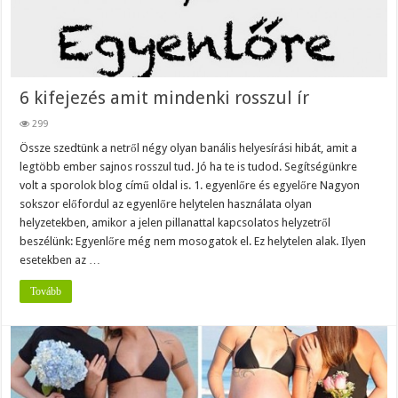
6 kifejezés amit mindenki rosszul ír
299
Össze szedtünk a netről négy olyan banális helyesírási hibát, amit a
legtöbb ember sajnos rosszul tud. Jó ha te is tudod. Segítségünkre
volt a sporolok blog című oldal is. 1. egyenlőre és egyelőre Nagyon
sokszor előfordul az egyenlőre helytelen használata olyan
helyzetekben, amikor a jelen pillanattal kapcsolatos helyzetről
beszélünk: Egyenlőre még nem mosogatok el. Ez helytelen alak. Ilyen
esetekben az …
Tovább