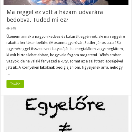
Ma reggel ez volt a házam udvarára
bedobva. Tudod mi ez?
248
Üzenem annak a nagyon kedves és kulturált egyénnek, aki ma reggelre
rakott a kerítésen belülre (Mosonmagyaróvár, Sattler János utca 13.)
egy méreggel összekevert kutyakáját, ha megtalálom vagy meglátom,
ki volt biztos lehet abban, hogy vele fogom megetetni. Békés ember
vagyok, de ha valaki fenyegeti a kutyusomat az a saját testi épségével
játszik. A környéken lakóknak pedig ajánlom, figyeljenek arra, nehogy
…
Tovább