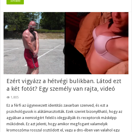
Tovább
Ezért vigyázz a hétvégi bulikban. Látod ezt
a két fotót? Egy személy van rajta, videó
1,805
Ez a férfi az úgynevezett identitás zavarban szenved, és ezt a
pszichológusok is alátámasztották. Ezek szerint bizonyítható, hogy az
agyában a nemiségért felelős idegpályák és receptorok másképp
működnek. Ez azt jelenti, hogy amikor megfogant valamelyik
kromoszóma rosszul osztódott el, vagy a dns-ében van valahol egy