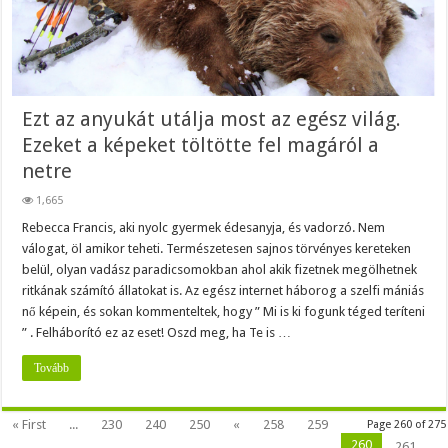
Ezt az anyukát utálja most az egész világ.
Ezeket a képeket töltötte fel magáról a
netre
1,665
Rebecca Francis, aki nyolc gyermek édesanyja, és vadorzó. Nem
válogat, öl amikor teheti. Természetesen sajnos törvényes kereteken
belül, olyan vadász paradicsomokban ahol akik fizetnek megölhetnek
ritkának számító állatokat is. Az egész internet háborog a szelfi mániás
nő képein, és sokan kommenteltek, hogy ” Mi is ki fogunk téged teríteni
” . Felháborító ez az eset! Oszd meg, ha Te is …
Tovább
« First
...
230
240
250
«
258
259
Page 260 of 275
260
261