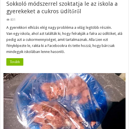
Sokkoló módszerrel szoktatja le az iskola a
gyerekeket a cukros üdítőről
831
A gyerekkori elhízás elég nagy probléma a világ legtöbb részén.
Van egy iskola, ahol azt találták ki, hogy felrakják a falra az üdítőket, alá
pedig azt a cukormennyiséget, amit tartalmaznak. Alla Lien ezt
fényképezte le, rakta ki a Facebookra és tette hozzá, hogy bárcsak
mindegyik iskolában lenne hasonló.
Tovább