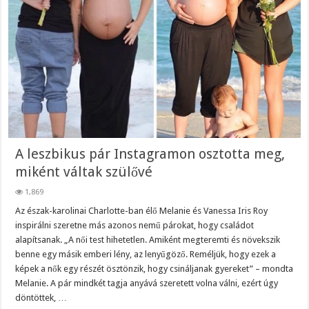
A leszbikus pár Instagramon osztotta meg,
miként váltak szülővé
1,869
Az észak-karolinai Charlotte-ban élő Melanie és Vanessa Iris Roy
inspirálni szeretne más azonos nemű párokat, hogy családot
alapítsanak. „A női test hihetetlen. Amiként megteremti és növekszik
benne egy másik emberi lény, az lenyűgöző. Reméljük, hogy ezek a
képek a nők egy részét ösztönzik, hogy csináljanak gyereket” – mondta
Melanie. A pár mindkét tagja anyává szeretett volna válni, ezért úgy
döntöttek, …