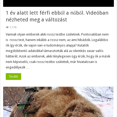
1 év alatt lett férfi ebből a nőből. Videóban
nézheted meg a változást
1,116
Vannak olyan emberek akik rossz testbe születnek. Pontosabban nem
is rossz test, hanem inkább a rossz nem, az ami hibádzik. Legalábbis
ők így érzik, de vajon van-e tudományos alapja? Kutatók
megdöbbentő adatokkal támasztották alá az identitás zavar valós
hátterét. Azok az emberek, akik ténylegesen úgy érzik, hogy ők a másik
nem képviselői, csak rossz testbe születtek, már hivatalosan is
engedélyezik …
Tovább