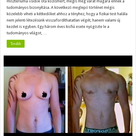
misztériuma ősidők óta közismert, mégis még várat magára ennek a
tudományos bizonyítása. A következő meglepő történet mégis
közelebb viheti a kétkedőket ahhoz a tényhez, hogy a fizikai test halála
nem jelenti létezésünk visszafordíthatatlan végét, hanem valami új
kezdet is egyben. Egy három éves kisfiú esete nyűgözte le a
tudományos világot, …
Tovább