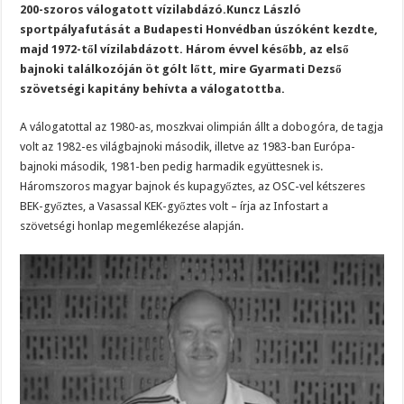
200-szoros válogatott vízilabdázó.Kuncz László
sportpályafutását a Budapesti Honvédban úszóként kezdte,
majd 1972-től vízilabdázott. Három évvel később, az első
bajnoki találkozóján öt gólt lőtt, mire Gyarmati Dezső
szövetségi kapitány behívta a válogatottba.
A válogatottal az 1980-as, moszkvai olimpián állt a dobogóra, de tagja
volt az 1982-es világbajnoki második, illetve az 1983-ban Európa-
bajnoki második, 1981-ben pedig harmadik együttesnek is.
Háromszoros magyar bajnok és kupagyőztes, az OSC-vel kétszeres
BEK-győztes, a Vasassal KEK-győztes volt – írja az Infostart a
szövetségi honlap megemlékezése alapján.