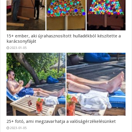
15+ ember, aki újrahasznosított hulladékból készítette a
karácsonyfáját
2023-01-05
25+ fotó, ami megzavarhatja a valóságérzékelésünket
2023-01-05