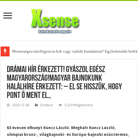
Mesterséges-intelligencia-lufi vagy valódi forradalom? Egybefonódó befekt
Az övtáskák továbbra is trendik – nézd meg, milyen stílusokhoz illenek!
DRÁMAI hír érkezett! Gyászol egész
Magyarország!Magyar bajnokunk
halálhíre érkezett: – El se hisszük, hogy
pont Ő ment el.,
2020-12-06
Érdekes
5,329 Megtekintés
63 évesen elhunyt Kuncz László. Meghalt Kuncz László,
olimpiai bronz-, világbajnoki- és Európa-bajnoki ezüstérmes,