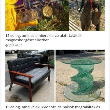
15 dolog, amit az emberek a víz alatt találtak
mágneshorgászat közben
2023-03-15
15 dolog, amit valaki kidobott, de mások megtalálták és