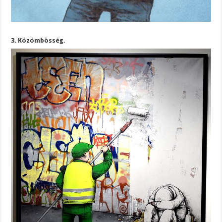
3. Közömbösség.