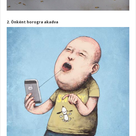
2. Önként horogra akadva