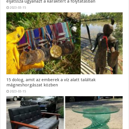
eljátssza ugyanazt a karaktert a folytatásban
2023-03-15
15 dolog, amit az emberek a víz alatt találtak
mágneshorgászat közben
2023-03-15