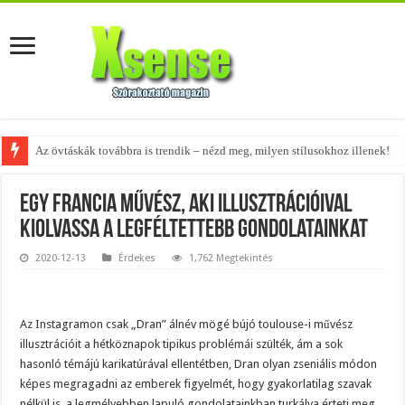
Az övtáskák továbbra is trendik – nézd meg, milyen stílusokhoz illenek!
Egy francia művész, aki illusztrációival
kiolvassa a legféltettebb gondolatainkat
2020-12-13
Érdekes
1,762 Megtekintés
Az Instagramon csak „Dran” álnév mögé bújó toulouse-i művész
illusztrációit a hétköznapok tipikus problémái szülték, ám a sok
hasonló témájú karikatúrával ellentétben, Dran olyan zseniális módon
képes megragadni az emberek figyelmét, hogy gyakorlatilag szavak
nélkül is, a legmélyebben lapuló gondolatainkban turkálva érteti meg