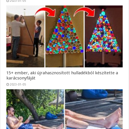
2023-01-05
15+ ember, aki újrahasznosított hulladékból készítette a
karácsonyfáját
2023-01-05