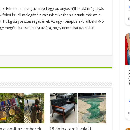
k. Hihetetlen, de igaz, mivel egy bizonyos hőfok alá még alvás
fokot is kell melegítenie rajtunk miközben alszunk, már az is
tt 1,5 kg súlyvesztességet ér el. Az egy hónapban körülbelül 4-5
ogy megéri, ha csak ennyi az ára, hogy nem takarózunk be
log, amit az emberek
15 dolog, amit valaki