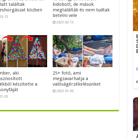
alatt találtak
kidobott, de mások
shorgászat közben
megtalálták és nem tudtak
betelni vele
03-15
2023-02-13
mber, aki
25+ fotó, ami
asznosított
megzavarhatja a
ékból készítette a
valóságérzékelésünket
sonyfáját
2023-01-05
01-05