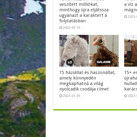
veszített milliókat,
a víz 
minthogy újra eljátssza
mágne
ugyanazt a karaktert a
2023-
folytatásban
2023-03-15
15 háziállat és haszonállat,
15+ e
amely könnyedén
újrah
megkaphatná a világ
hullad
nyolcadik csodája címet
karác
2023-01-05
2023-