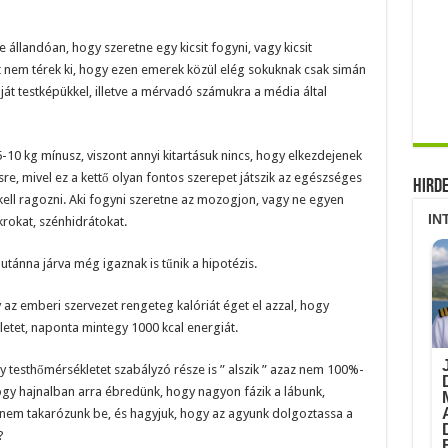
 állandóan, hogy szeretne egy kicsit fogyni, vagy kicsit
t nem térek ki, hogy ezen emerek közül elég sokuknak csak simán
ját testképükkel, illetve a mérvadó számukra a média által
10 kg mínusz, viszont annyi kitartásuk nincs, hogy elkezdejenek
e, mivel ez a kettő olyan fontos szerepet játszik az egészséges
Hird
ell ragozni. Aki fogyni szeretne az mozogjon, vagy ne egyen
krokat, szénhidrátokat.
utánna járva még igaznak is tűnik a hipotézis.
 az emberi szervezet rengeteg kalóriát éget el azzal, hogy
etet, naponta mintegy 1000 kcal energiát.
gy testhőmérsékletet szabályzó része is ” alszik ” azaz nem 100%-
gy hajnalban arra ébredünk, hogy nagyon fázik a lábunk,
t nem takarózunk be, és hagyjuk, hogy az agyunk dolgoztassa a
?