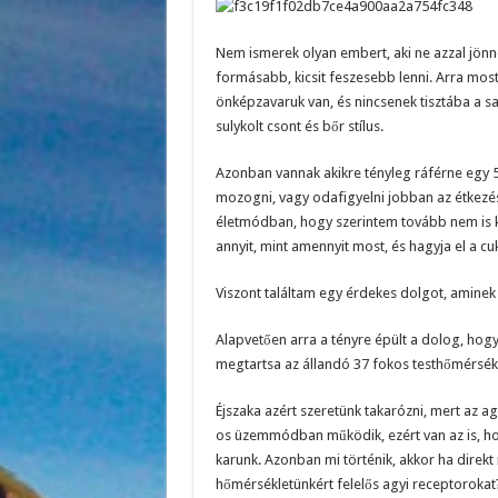
Nem ismerek olyan embert, aki ne azzal jönne
formásabb, kicsit feszesebb lenni. Arra mos
önképzavaruk van, és nincsenek tisztába a sa
sulykolt csont és bőr stílus.
Azonban vannak akikre tényleg ráférne egy 5-
mozogni, vagy odafigyelni jobban az étkezésr
életmódban, hogy szerintem tovább nem is k
annyit, mint amennyit most, és hagyja el a cu
Viszont találtam egy érdekes dolgot, aminek 
Alapvetően arra a tényre épült a dolog, hogy
megtartsa az állandó 37 fokos testhőmérsékl
Éjszaka azért szeretünk takarózni, mert az a
os üzemmódban működik, ezért van az is, ho
karunk. Azonban mi történik, akkor ha direk
hőmérsékletünkért felelős agyi receptorokat