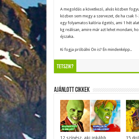
A megoldás a következő, alvás közben fogyun
közben sem megy a szervezet, de ha csak 1-2 
egy folyamatos kalória égetés, ami 1 hét ala
kg reálisan, amire már azt lehet mondani, h
éjszaka.
Ki fogja próbálni Ön is? Én mindenképp..
Tetszik?
Ajánlott Cikkek
12 színész, aki inkább
15 do