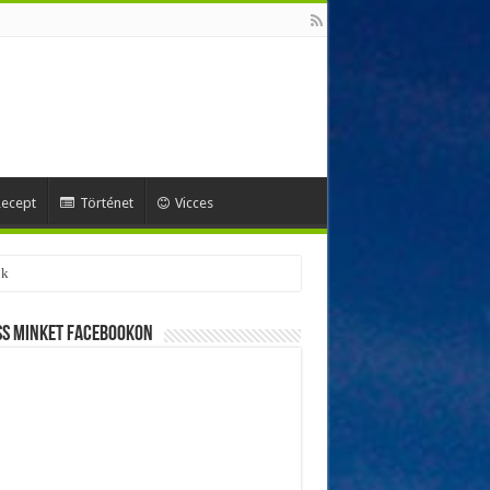
ecept
Történet
Vicces
ok
ss minket Facebookon