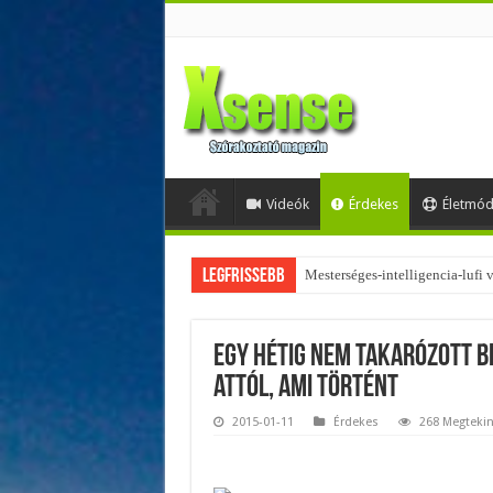
Videók
Érdekes
Életmó
Legfrissebb
Mesterséges-intelligencia-lufi
Az övtáskák továbbra is trendik
Egy hétig nem takarózott b
attól, ami történt
2015-01-11
Érdekes
268 Megtekin