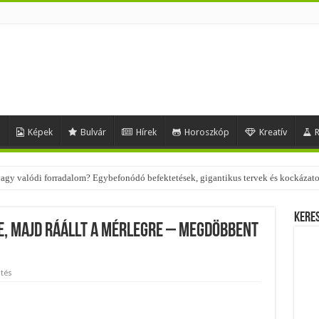
d
Képek
Bulvár
Hírek
Horoszkóp
Kreatív
R
 vagy valódi forradalom? Egybefonódó befektetések, gigantikus tervek és kockázat
 – nézd meg, milyen stílusokhoz illenek!
Kere
e, majd ráállt a mérlegre – megdöbbent
tés