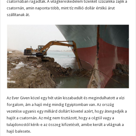
csatornában ragadtak. A világkereskedelem tizenkét százaléka zajlik a
csatornán, amin naponta több, mint tíz millió dollár értékű árut
szállítanak át.
Az Ever Given közel egy hét után kiszabadult és megindulhatott a vízi
forgalom, ám a hajó még mindig Egyiptomban van. Az ország
vezetése ugyanis egy milliárd dollárt követel azért, hogy átengedjék a
hajót a csatornán. Az még nem tisztázott, hogy a cégtől vagy a
tulajdonostól kérik-e az összeg kifizetését, amibe került a világnak a
hajó balesete.