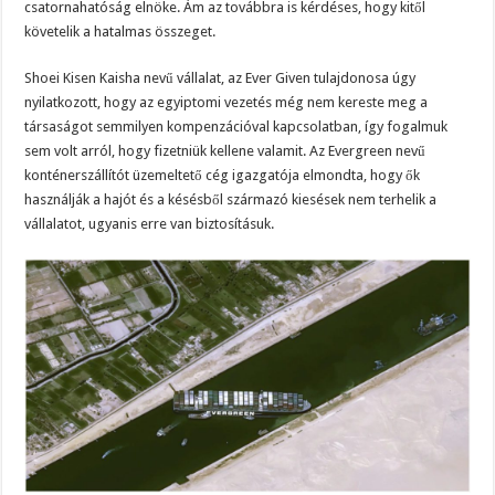
csatornahatóság elnöke. Ám az továbbra is kérdéses, hogy kitől
követelik a hatalmas összeget.
Shoei Kisen Kaisha nevű vállalat, az Ever Given tulajdonosa úgy
nyilatkozott, hogy az egyiptomi vezetés még nem kereste meg a
társaságot semmilyen kompenzációval kapcsolatban, így fogalmuk
sem volt arról, hogy fizetniük kellene valamit. Az Evergreen nevű
konténerszállítót üzemeltető cég igazgatója elmondta, hogy ők
használják a hajót és a késésből származó kiesések nem terhelik a
vállalatot, ugyanis erre van biztosításuk.