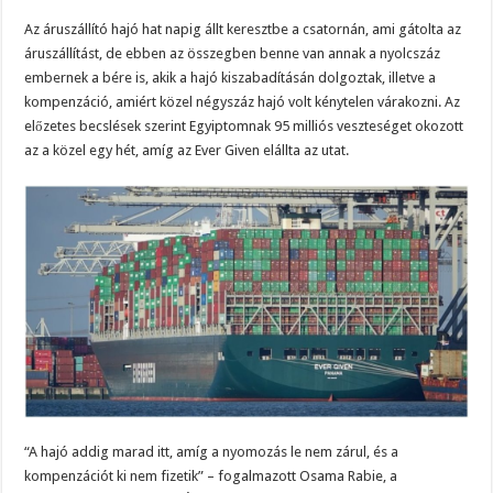
Az áruszállító hajó hat napig állt keresztbe a csatornán, ami gátolta az
áruszállítást, de ebben az összegben benne van annak a nyolcszáz
embernek a bére is, akik a hajó kiszabadításán dolgoztak, illetve a
kompenzáció, amiért közel négyszáz hajó volt kénytelen várakozni. Az
előzetes becslések szerint Egyiptomnak 95 milliós veszteséget okozott
az a közel egy hét, amíg az Ever Given elállta az utat.
“A hajó addig marad itt, amíg a nyomozás le nem zárul, és a
kompenzációt ki nem fizetik” – fogalmazott Osama Rabie, a