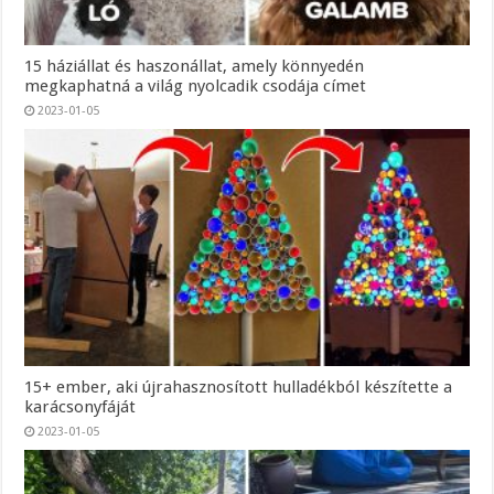
15 háziállat és haszonállat, amely könnyedén
megkaphatná a világ nyolcadik csodája címet
2023-01-05
15+ ember, aki újrahasznosított hulladékból készítette a
karácsonyfáját
2023-01-05