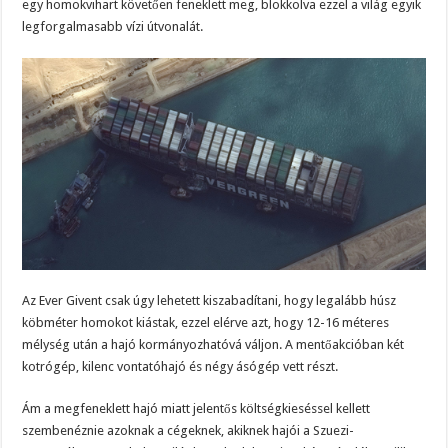
egy homokvihart követően feneklett meg, blokkolva ezzel a világ egyik
legforgalmasabb vízi útvonalát.
Az Ever Givent csak úgy lehetett kiszabadítani, hogy legalább húsz
köbméter homokot kiástak, ezzel elérve azt, hogy 12-16 méteres
mélység után a hajó kormányozhatóvá váljon. A mentőakcióban két
kotrógép, kilenc vontatóhajó és négy ásógép vett részt.
Ám a megfeneklett hajó miatt jelentős költségkieséssel kellett
szembenéznie azoknak a cégeknek, akiknek hajói a Szuezi-