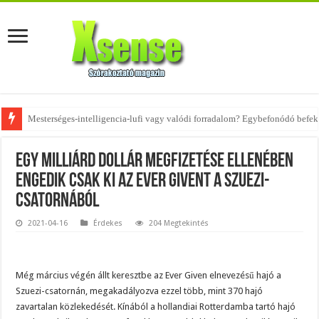
Az övtáskák továbbra is trendik – nézd meg, milyen stílusokhoz illenek!
Egy milliárd dollár megfizetése ellenében
engedik csak ki az Ever Givent a Szuezi-
csatornából
2021-04-16
Érdekes
204 Megtekintés
Még március végén állt keresztbe az Ever Given elnevezésű hajó a
Szuezi-csatornán, megakadályozva ezzel több, mint 370 hajó
zavartalan közlekedését. Kínából a hollandiai Rotterdamba tartó hajó